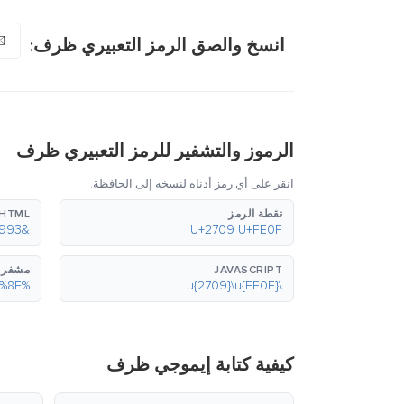
️
انسخ والصق الرمز التعبيري ظرف:
الرموز والتشفير للرمز التعبيري ظرف
انقر على أي رمز أدناه لنسخه إلى الحافظة.
نقطة الرمز
HTML (عشري)
&#9993;&#65039;
U+2709 U+FE0F
JAVASCRIPT
مشفر بع
%E2%9C%89%EF%B8%8F
\u{2709}\u{FE0F}
كيفية كتابة إيموجي ظرف