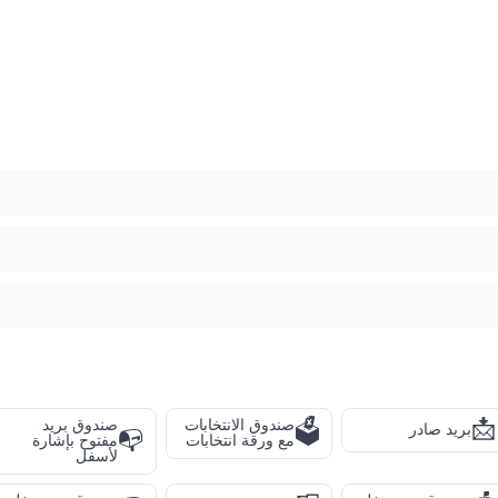
📩
صندوق الانتخابات
صندوق بريد
🗳️
بريد صادر
📭
مع ورقة انتخابات
مفتوح بإشارة
لأسفل