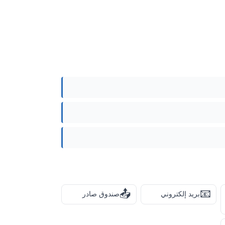
📤
📧
بريد إلكتروني
صندوق صادر