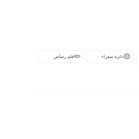
✏️
🟡
دائرة صفراء
قلم رصاص