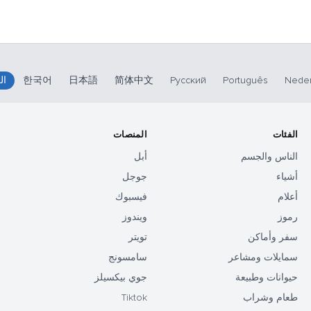
Neder
Português
Русский
简体中文
日本語
한국어
ال
الفئات
المنصات
الناس والجسم
أبل
أشياء
جوجل
أعلام
فيسبوك
رموز
ويندوز
سفر وأماكن
تويتر
سمايلات ومشاعر
سامسونج
حيوانات وطبيعة
جوي بيكسيلز
طعام وشراب
Tiktok