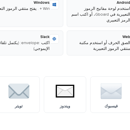
Windows
Androi
ستخدم لوحة مفاتيح الرموز
Win + . يفتح منتقي الرموز التعبيرية
التعبيرية في Gboard، أو اكتب اسم
لرمز التعبيري
Slack
We
لصق الحرف أو استخدم مكتبة
اكتب :envelope: (يكتمل تل
نتقي الرموز التعبيرية
الإيموجي)
فيسبوك
ويندوز
تويتر