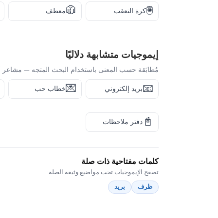
🧥
🖲️
كرة التعقب
معطف
إيموجيات متشابهة دلاليًا
مُطابَقة حسب المعنى باستخدام البحث المتجه — مشاعر أ
💌
📧
بريد إلكتروني
خطاب حب
📓
دفتر ملاحظات
كلمات مفتاحية ذات صلة
تصفح الإيموجيات تحت مواضيع وثيقة الصلة:
ظرف
بريد