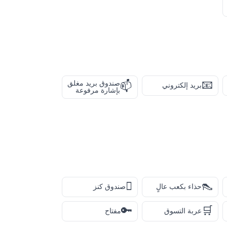
📧
صندوق بريد مغلق
📫
بريد إلكتروني
بإشارة مرفوعة
🪎
👠
حذاء بكعب عالٍ
صندوق كنز
🔑
🛒
عربة التسوق
مفتاح