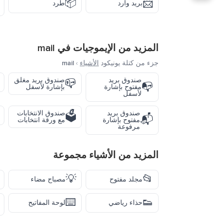
📦
📨
بريد وارد
طرد
المزيد من الإيموجيات في
mail
جزء من كتلة يونيكود
الأشياء
›
mail
صندوق بريد
صندوق بريد مغلق
📪
📭
مفتوح بإشارة
بإشارة لأسفل
لأسفل
صندوق بريد
صندوق الانتخابات
🗳️
📬
مفتوح بإشارة
مع ورقة انتخابات
مرفوعة
المزيد من
الأشياء
مجموعة
💡
📂
مجلد مفتوح
مصباح مضاء
⌨️
👟
حذاء رياضي
لوحة المفاتيح