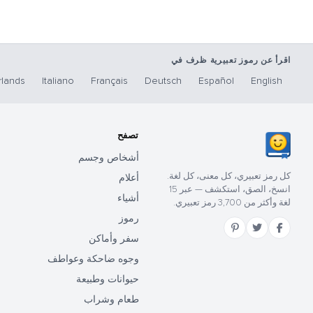
اقرأ عن رموز تعبيرية ظرف في
lands
Italiano
Français
Deutsch
Español
English
تصفح
أشخاص وجسم
كل رمز تعبيري، كل معنى، كل لغة.
أعلام
انسخ، الصق، استكشف — عبر 15
أشياء
لغة وأكثر من 3,700 رمز تعبيري.
رموز
سفر وأماكن
وجوه ضاحكة وعواطف
حيوانات وطبيعة
طعام وشراب