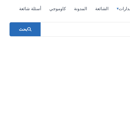
دارات
الشائعة
المدونة
كاوموجي
أسئلة شائعة
▾
بحث