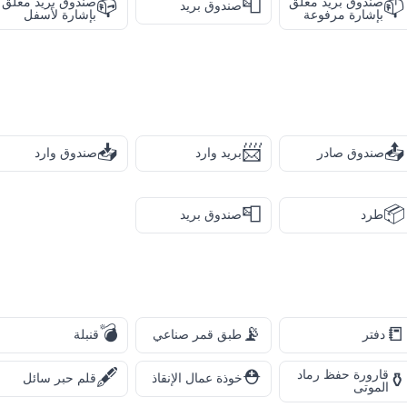
📮
صندوق بريد مغلق
صندوق بريد مغلق
📪
📫
صندوق بريد
بإشارة مرفوعة
بإشارة لأسفل
📥
📨
📤
صندوق صادر
بريد وارد
صندوق وارد
📮
📦
طرد
صندوق بريد
💣
📡
📒
دفتر
طبق قمر صناعي
قنبلة
🖋️
⛑️
قارورة حفظ رماد
⚱️
خوذة عمال الإنقاذ
قلم حبر سائل
الموتى