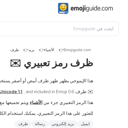
Emojiguide.com
الأشياء
بريد
ظرف
ظرف رمز تعبيري
✉️
هذا الإيموجي يظهر ظهر ظرف أبيض أو أصفر يستخدم 
ظرف is a fully-qualified emoji encoded in
, and included in Emoji 0.6.
Unicode 1.1
✉️
هذا الرمز التعبيري جزء من
الأشياء
ويتم تجميعها م
للعثور على هذا الرمز التعبيري، يمكنك استخدام الكلم
ايميل
بريد إلكتروني
رسالة
ظرف