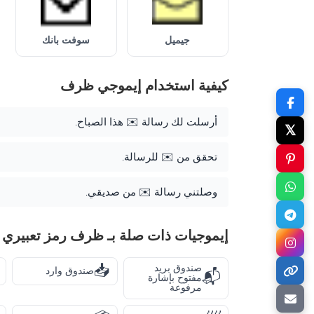
جيميل
سوفت بانك
كيفية استخدام إيموجي ظرف
أرسلت لك رسالة ✉️ هذا الصباح.
𝕏
تحقق من ✉️ للرسالة.
وصلتني رسالة ✉️ من صديقي.
إيموجيات ذات صلة بـ ظرف رمز تعبيري
📥
صندوق بريد
صندوق وارد
📬
مفتوح بإشارة
مرفوعة