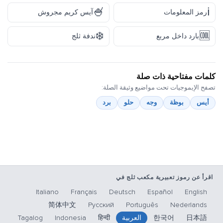
🍧
ℹ️
رمز المعلومات
آيس كريم مجروش
❄️
🆒
بارد داخل مربع
ندفة ثلج
كلمات مفتاحية ذات صلة
تصفح الإيموجيات تحت مواضيع وثيقة الصلة:
أيس
بوظة
وجه
حلو
برد
اقرأ عن رموز تعبيرية مكعب ثلج في
Italiano
Français
Deutsch
Español
English
简体中文
Русский
Português
Nederlands
日本語
한국어
العربية
हिन्दी
Indonesia
Tagalog