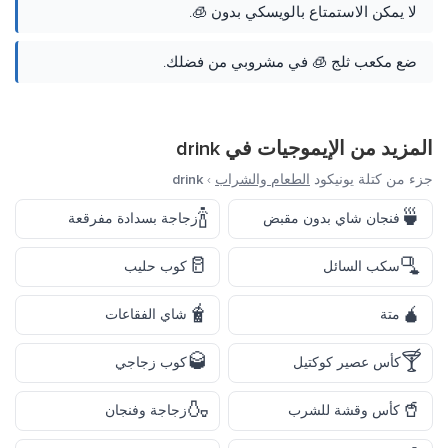
لا يمكن الاستمتاع بالويسكي بدون 🧊.
ضع مكعب ثلج 🧊 في مشروبي من فضلك.
المزيد من الإيموجيات في
drink
جزء من كتلة يونيكود
الطعام والشراب
›
drink
🍾
🍵
فنجان شاي بدون مقبض
زجاجة بسدادة مفرقعة
🥛
🫗
سكب السائل
كوب حليب
🧋
🧉
متة
شاي الفقاعات
🥃
🍸
كأس عصير كوكتيل
كوب زجاجي
🍶
🥤
كأس وقشة للشرب
زجاجة وفنجان