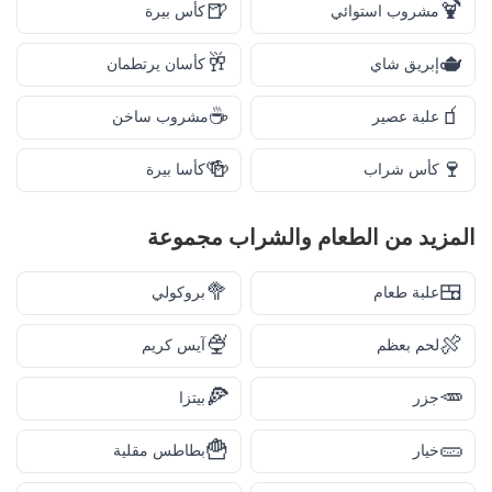
🍺
🍹
مشروب استوائي
كأس بيرة
🥂
🫖
إبريق شاي
كأسان يرتطمان
☕
🧃
علبة عصير
مشروب ساخن
🍻
🍷
كأس شراب
كأسا بيرة
المزيد من
الطعام والشراب
مجموعة
🥦
🍱
علبة طعام
بروكولي
🍨
🍖
لحم بعظم
آيس كريم
🍕
🥕
جزر
بيتزا
🍟
🥒
خيار
بطاطس مقلية