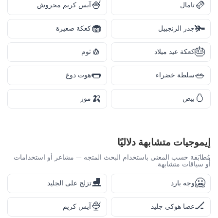
🍧
🫔
تامال
آيس كريم مجروش
🧁
🫚
جذر الزنجبيل
كعكة صغيرة
🧄
🎂
كعكة عيد ميلاد
ثوم
🌭
🥗
سلطة خضراء
هوت دوغ
🍌
🥚
بيض
موز
إيموجيات متشابهة دلاليًا
مُطابَقة حسب المعنى باستخدام البحث المتجه — مشاعر أو استخدامات
أو سياقات متشابهة.
⛸️
🥶
وجه بارد
تزلج على الجليد
🍨
🏒
عصا هوكي جليد
آيس كريم