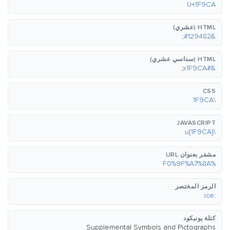
U+1F9CA
HTML (عشري)
&#129482;
HTML (سداسي عشري)
&#x1F9CA;
CSS
\1F9CA
JAVASCRIPT
\u{1F9CA}
مشفر بعنوان URL
%F0%9F%A7%8A
الرمز المختصر
:ice:
كتلة يونيكود
Supplemental Symbols and Pictographs