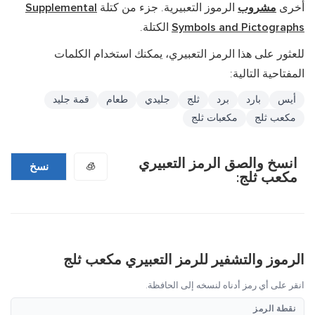
أخرى
مشروب
الرموز التعبيرية. جزء من كتلة
Supplemental
Symbols and Pictographs
الكتلة.
للعثور على هذا الرمز التعبيري، يمكنك استخدام الكلمات
المفتاحية التالية:
أيس
بارد
برد
ثلج
جليدي
طعام
قمة جليد
مكعب ثلج
مكعبات ثلج
انسخ والصق الرمز التعبيري
🧊
نسخ
مكعب ثلج:
الرموز والتشفير للرمز التعبيري مكعب ثلج
انقر على أي رمز أدناه لنسخه إلى الحافظة.
نقطة الرمز