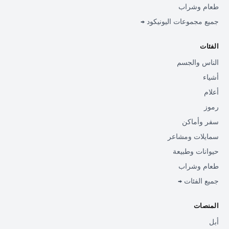
طعام وشراب
جميع مجموعات اليونيكود →
الفئات
الناس والجسم
أشياء
أعلام
رموز
سفر وأماكن
سمايلات ومشاعر
حيوانات وطبيعة
طعام وشراب
جميع الفئات →
المنصات
أبل