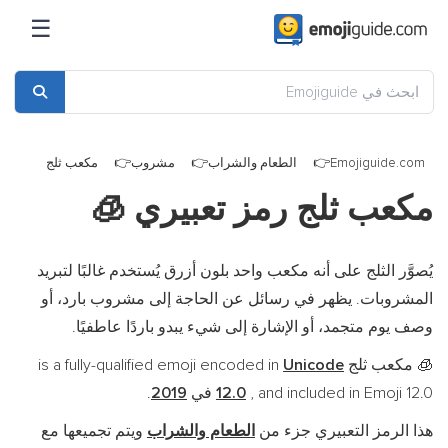
☰
Emojiguide.com
الطعام والشراب
مشروب
مكعب ثلج
مكعب ثلج رمز تعبيري
🧊
يُصوَّر الثلج على أنه مكعب واحد بلون أزرق يُستخدم غالبًا لتبريد
المشروبات. يظهر في رسائل عن الحاجة إلى مشروب بارد، أو
وصف يوم متجمد، أو الإشارة إلى شيء يبدو باردًا عاطفيًا.
مكعب ثلج is a fully-qualified emoji encoded in
Unicode
🧊
, and included in Emoji 12.0 في
12.0
2019
.
هذا الرمز التعبيري جزء من
الطعام والشراب
ويتم تجميعها مع