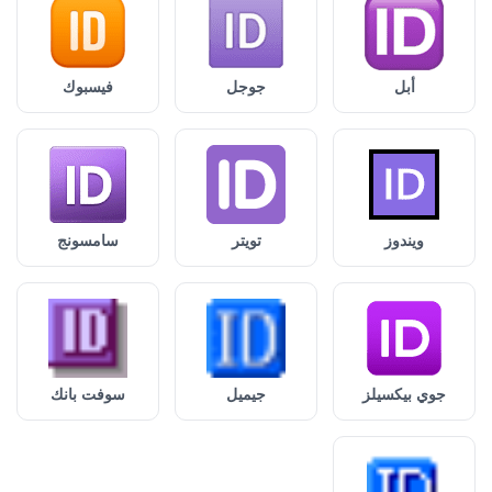
أبل
جوجل
فيسبوك
ويندوز
تويتر
سامسونج
جوي بيكسيلز
جيميل
سوفت بانك