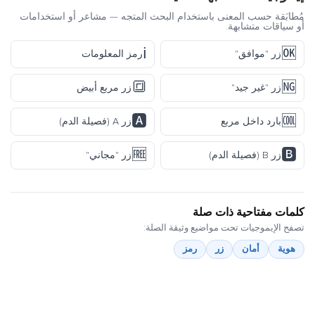
مُطابَقة حسب المعنى باستخدام البحث المتجه — مشاعر أو استخدامات
أو سياقات متشابهة.
ℹ️
🆗
زر "موافق"
رمز المعلومات
🔳
🆖
زر "غير جيد"
زر مربع أبيض
🅰️
🆒
بارد داخل مربع
زر A (فصيلة الدم)
🆓
🅱️
زر B (فصيلة الدم)
زر "مجاني"
كلمات مفتاحية ذات صلة
تصفح الإيموجيات تحت مواضيع وثيقة الصلة:
هوية
أمان
زر
رمز