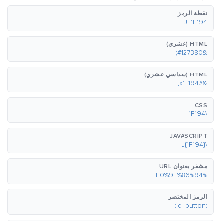
نقطة الرمز
U+1F194
HTML (عشري)
&#127380;
HTML (سداسي عشري)
&#x1F194;
CSS
\1F194
JAVASCRIPT
\u{1F194}
مشفر بعنوان URL
%F0%9F%86%94
الرمز المختصر
:id_button: