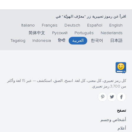
اقرأ عن رموز تعبيرية زر "معرّف الهويّة" في
Italiano
Français
Deutsch
Español
English
简体中文
Русский
Português
Nederlands
日本語
한국어
العربية
हिन्दी
Indonesia
Tagalog
كل رمز تعبيري، كل معنى، كل لغة. انسخ، الصق، استكشف — عبر 15 لغة وأكثر
من 3,700 رمز تعبيري.
تصفح
أشخاص وجسم
أعلام