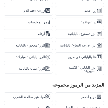
🆎
🆕
زر "جديد"
زر Ab (فئة الدم)
ℹ️
🆗
زر "موافق"
رمز المعلومات
🔢
🈲
الزر /ممنوع/ باليابانية
أرقام
🈯
🈴
الزر /درجة النجاح/ باليابانية
الزر /محجوز/ باليابانية
㊗️
🈁
هنا بالياباني في مربع
الزر الياباني " مبارك"
🈺
الزر الياباني " الكمية
🈷️
الزر /عمل/ باليابانية
الشهرية"
المزيد من
الرموز
مجموعة
🚱
🟩
مربع أخضر
مياه غير صالحة للشرب
سهم منحني من اليسار إلى