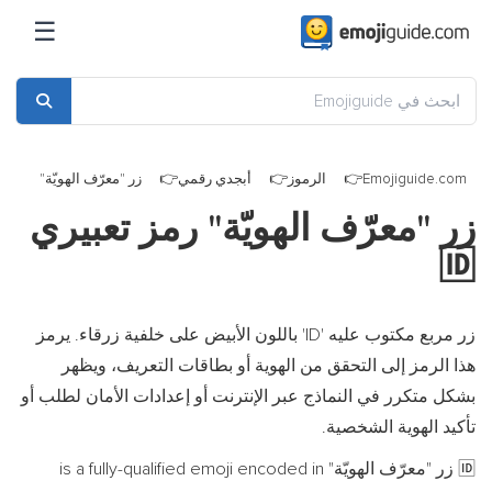
☰
Emojiguide.com
الرموز
أبجدي رقمي
زر "معرّف الهويّة"
زر "معرّف الهويّة" رمز تعبيري
🆔
زر مربع مكتوب عليه 'ID' باللون الأبيض على خلفية زرقاء. يرمز
هذا الرمز إلى التحقق من الهوية أو بطاقات التعريف، ويظهر
بشكل متكرر في النماذج عبر الإنترنت أو إعدادات الأمان لطلب أو
تأكيد الهوية الشخصية.
زر "معرّف الهويّة" is a fully-qualified emoji encoded in
🆔