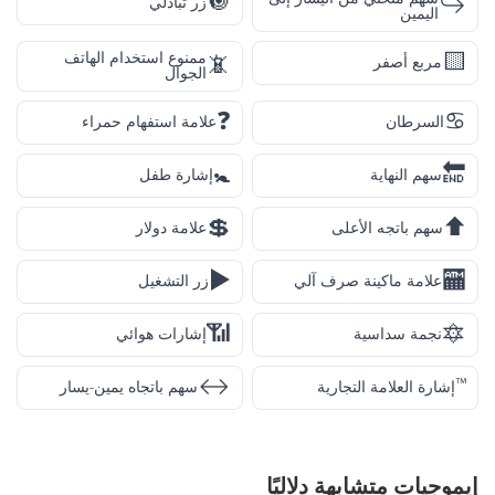
🔘
↪️
زر تبادلي
اليمين
🟨
ممنوع استخدام الهاتف
📵
مربع أصفر
الجوال
❓
♋
السرطان
علامة استفهام حمراء
🚼
🔚
سهم النهاية
إشارة طفل
💲
⬆️
سهم باتجه الأعلى
علامة دولار
▶️
🏧
علامة ماكينة صرف آلي
زر التشغيل
📶
🔯
نجمة سداسية
إشارات هوائي
↔️
™️
إشارة العلامة التجارية
سهم باتجاه يمين-يسار
إيموجيات متشابهة دلاليًا