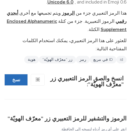
Unicode 6.0
, and included in Emoji 0.6.
هذا الرمز التعبيري جزء من
الرموز
ويتم تجميعها مع أخرى
أبجدي
رقمي
الرموز التعبيرية. جزء من كتلة
Enclosed Alphanumeric
Supplement
الكتلة.
للعثور على هذا الرمز التعبيري، يمكنك استخدام الكلمات
المفتاحية التالية:
id
ID في مربع
رمز
زر "معرّف الهويّة"
هوية
انسخ والصق الرمز التعبيري زر
🆔
نسخ
"معرّف الهويّة":
الرموز والتشفير للرمز التعبيري زر "معرّف الهويّة"
انقر على أي رمز أدناه لنسخه إلى الحافظة.