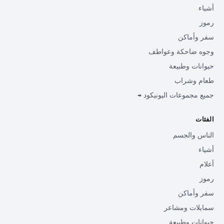
أشياء
رموز
سفر وأماكن
وجوه ضاحكة وعواطف
حيوانات وطبيعة
طعام وشراب
جميع مجموعات اليونيكود →
الفئات
الناس والجسم
أشياء
أعلام
رموز
سفر وأماكن
سمايلات ومشاعر
حيوانات وطبيعة