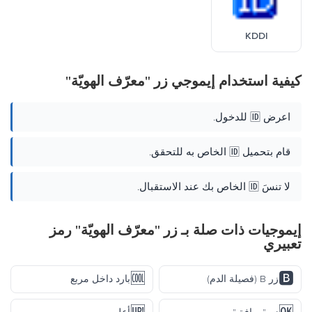
KDDI
كيفية استخدام إيموجي زر "معرّف الهويّة"
اعرض 🆔 للدخول.
قام بتحميل 🆔 الخاص به للتحقق.
لا تنسَ 🆔 الخاص بك عند الاستقبال.
إيموجيات ذات صلة بـ زر "معرّف الهويّة" رمز
تعبيري
🆒
🅱️
زر B (فصيلة الدم)
بارد داخل مربع