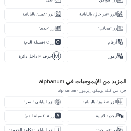
🆙
🆗
زر "موافق"
أعلى
🈺
🈵
الزر /غير خالٍ/ باليابانية
الزر /عمل/ باليابانية
🆕
🆓
زر "مجاني"
زر "جديد"
🅾️
🔢
أرقام
زر O (فصيلة الدم)
Ⓜ️
🔣
رموز
حرف M داخل دائرة
المزيد من الإيموجيات في
alphanum
جزء من كتلة يونيكود
الرموز
›
alphanum
㊙️
🈸
الزر /تطبيق/ باليابانية
الزر الياباني " سر"
🅰️
🔤
أبجدية لاتينية
زر A (فصيلة الدم)
🈂️
🆖
زر "غير جيد"
الزر الياباي " تكلفة الخدمة"