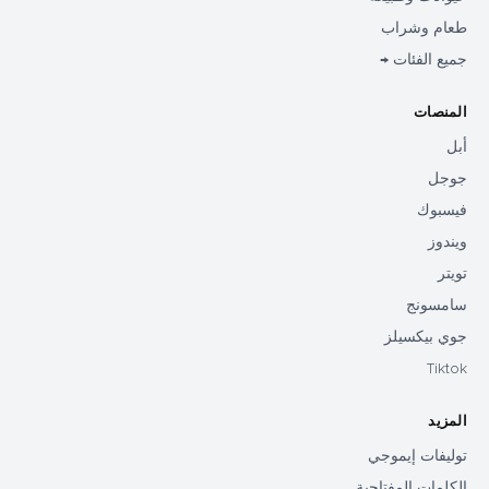
طعام وشراب
جميع الفئات →
المنصات
أبل
جوجل
فيسبوك
ويندوز
تويتر
سامسونج
جوي بيكسيلز
Tiktok
المزيد
توليفات إيموجي
الكلمات المفتاحية