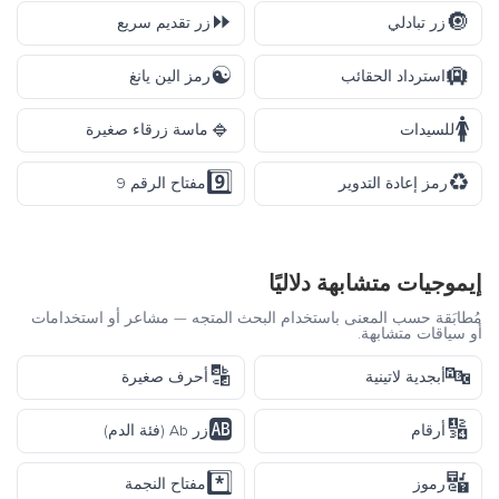
⏩
🔘
زر تبادلي
زر تقديم سريع
☯️
🛄
استرداد الحقائب
رمز الين يانغ
🔹
🚺
للسيدات
ماسة زرقاء صغيرة
9️⃣
♻️
رمز إعادة التدوير
مفتاح الرقم 9
إيموجيات متشابهة دلاليًا
مُطابَقة حسب المعنى باستخدام البحث المتجه — مشاعر أو استخدامات
أو سياقات متشابهة.
🔡
🔤
أبجدية لاتينية
أحرف صغيرة
🆎
🔢
أرقام
زر Ab (فئة الدم)
*️⃣
🔣
رموز
مفتاح النجمة