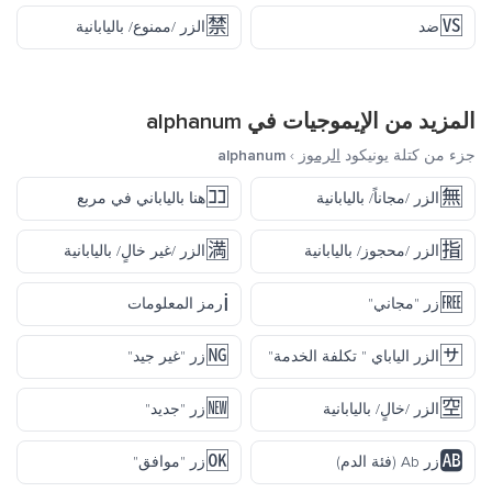
🈲
🆚
ضد
الزر /ممنوع/ باليابانية
المزيد من الإيموجيات في
alphanum
جزء من كتلة يونيكود
الرموز
›
alphanum
🈁
🈚
الزر /مجاناً/ باليابانية
هنا بالياباني في مربع
🈵
🈯
الزر /محجوز/ باليابانية
الزر /غير خالٍ/ باليابانية
ℹ️
🆓
زر "مجاني"
رمز المعلومات
🆖
🈂️
الزر الياباي " تكلفة الخدمة"
زر "غير جيد"
🆕
🈳
الزر /خالٍ/ باليابانية
زر "جديد"
🆗
🆎
زر Ab (فئة الدم)
زر "موافق"