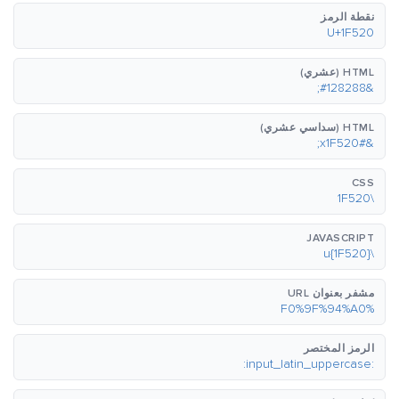
نقطة الرمز
U+1F520
HTML (عشري)
&#128288;
HTML (سداسي عشري)
&#x1F520;
CSS
\1F520
JAVASCRIPT
\u{1F520}
مشفر بعنوان URL
%F0%9F%94%A0
الرمز المختصر
:input_latin_uppercase: