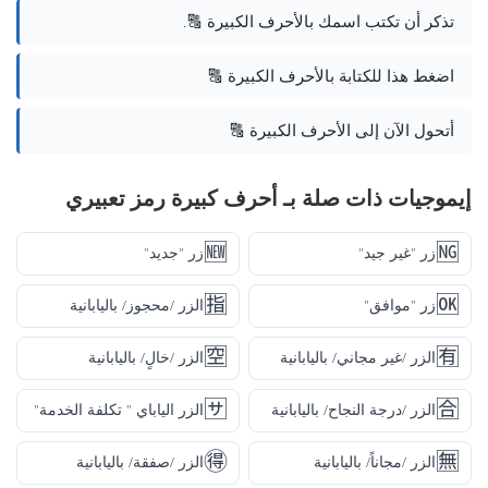
تذكر أن تكتب اسمك بالأحرف الكبيرة 🔠.
اضغط هذا للكتابة بالأحرف الكبيرة 🔠
أتحول الآن إلى الأحرف الكبيرة 🔠
إيموجيات ذات صلة بـ أحرف كبيرة رمز تعبيري
🆕
🆖
زر "غير جيد"
زر "جديد"
🈯
🆗
زر "موافق"
الزر /محجوز/ باليابانية
🈳
🈶
الزر /غير مجاني/ باليابانية
الزر /خالٍ/ باليابانية
🈂️
🈴
الزر /درجة النجاح/ باليابانية
الزر الياباي " تكلفة الخدمة"
🉐
🈚
الزر /مجاناً/ باليابانية
الزر /صفقة/ باليابانية