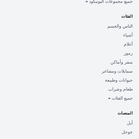
جميع مجموعات اليونيكود →
الفئات
الناس والجسم
أشياء
أعلام
رموز
سفر وأماكن
سمايلات ومشاعر
حيوانات وطبيعة
طعام وشراب
جميع الفئات →
المنصات
أبل
جوجل