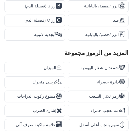
🅱️
🉐
الزر /صفقة/ باليابانية
زر B (فصيلة الدم)
🅾️
🆚
ضد
زر O (فصيلة الدم)
🔤
🈹
الزر /خصم/ باليابانية
أبجدية لاتينية
المزيد من
الرموز
مجموعة
♎
🕎
شمعدان شعار اليهودية
الميزان
♿
🟢
دائرة خضراء
كرسي متحرك
🚳
🔱
رمز ثلاثي الشعب
ممنوع ركوب الدراجات
✖️
❗
علامة تعجب حمراء
إشارة الضرب
🏧
↕️
سهم باتجاه أعلى-أسفل
علامة ماكينة صرف آلي