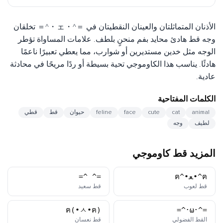
الأذنان المتماثلتان والعينان النقطيتان في ＝^・ェ・^＝ تخلقان
وجه قط هادئ محايد بفم منحنٍ بلطف. علامات المساواة تؤطر
الوجه مثل خدين مستديرين أو شوارب، مما يعطي تعبيرًا ناعمًا
هادئًا. يناسب هذا الكاوموجي تحية بسيطة أو ردًا مريحًا في محادثة
عادية.
الكلمات المفتاحية
animal
cat
cute
face
feline
حيوان
قط
قطي
لطيف
وجه
المزيد قط كاوموجي
ฅ^•ﻌ•^ฅ
=^_^=
كاوموجي
كاوموجي
قط لعوب
قط سعيد
ฅ(•ㅅ•ฅ)
=^･ω･^=
كاوموجي
كاوموجي
القط الفضولي
قط نعسان