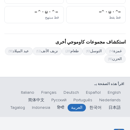
＝^・ω・^＝
=^・ω・^=
كاوموجي
كاوموجي
قط يقظ
قط مبتهج
استكشاف مجموعات كاوموجي أخرى
غمزة
التوسل
طعام
نزيف الأنف
عيد الميلاد
(18)
(12)
(20)
(10)
(14)
الحزن
(16)
اقرأ هذه الصفحة بـ
Italiano
Français
Deutsch
Español
English
简体中文
Русский
Português
Nederlands
日本語
한국어
العربية
हिन्दी
Indonesia
Tagalog