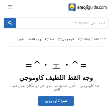
☰
Emojiguide.com
كاوموجي
قط
وجه القط اللطيف
＝^・ェ・^＝
وجه القط اللطيف كاوموجي
قط كاوموجي — انقر للنسخ، ثم الصق في أي مكان يعمل فيه
النص.
نسخ كاوموجي