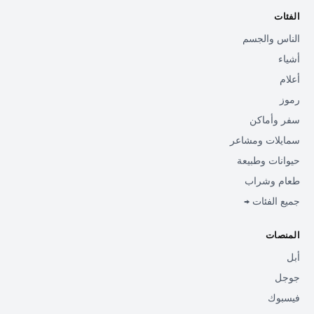
الفئات
الناس والجسم
أشياء
أعلام
رموز
سفر وأماكن
سمايلات ومشاعر
حيوانات وطبيعة
طعام وشراب
جميع الفئات →
المنصات
أبل
جوجل
فيسبوك