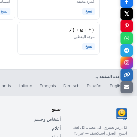
كاوموجي
غمزة مخيفة
ابتسام
نسخ
نسخ
𝕏
(*・ω・)ﾉ
كاوموجي
موجة اليقطين
نسخ
اقرأ هذه الصفحة بـ
lands
Italiano
Français
Deutsch
Español
English
تصفح
أشخاص وجسم
كل رمز تعبيري، كل معنى، كل لغة.
أعلام
انسخ، الصق، استكشف — عبر 15