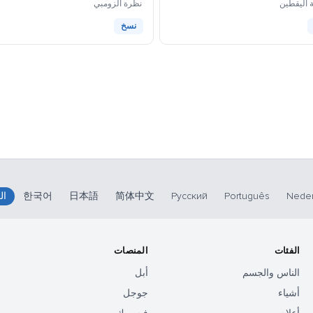
كاوموجي
كاوموجي
ة اليقطين
نظرة الزومبي
نسخ
Neder
Português
Русский
简体中文
日本語
한국어
ال
الفئات
المنصات
الناس والجسم
أبل
أشياء
جوجل