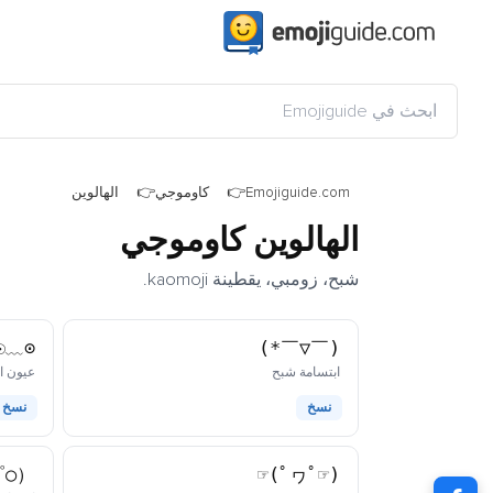
Emojiguide.com
كاوموجي
الهالوين
الهالوين كاوموجي
شبح، زومبي، يقطينة kaomoji.
⊙﹏☉
(￣▽￣*)
كاوموجي
ابتسامة شبح
عيون ا
نسخ
نسخ
○゜ε＾○）
(☞ﾟヮﾟ)☞