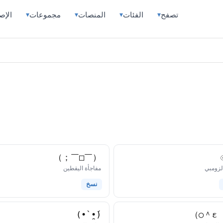
تصفح
الفئات
المنصات
مجموعات
الإص
▾
▾
▾
▾
（￣□￣；）
كاوموجي
كاوموجي
لزومبي
مفاجأة اليقطين
نسخ
(•́ ̯•̀)
（