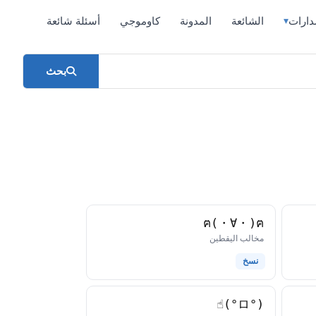
دارات
الشائعة
المدونة
كاوموجي
أسئلة شائعة
▾
بحث
ฅ(・∀・)ฅ
كاوموجي
مخالب اليقطين
نسخ
(°ロ°)☝