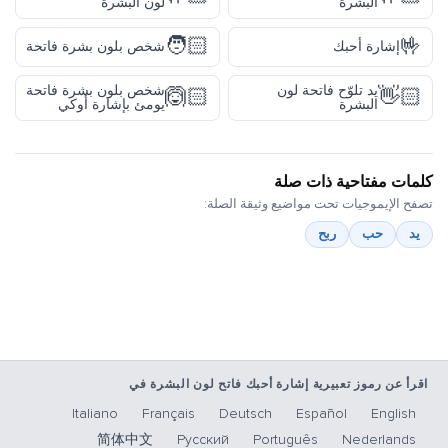
البشرة
لون البشرة
🧑🏻
🤟
إشارة أحبك
شخص بلون بشرة فاتحة
يد تلوّح فاتحة لون
شخص بلون بشرة فاتحة
🙆🏻
👋🏻
البشرة
يومئ بإشارة أوكي
كلمات مفتاحية ذات صلة
تصفح الإيموجيات تحت مواضيع وثيقة الصلة:
يد
حب
ربح
اقرأ عن رموز تعبيرية إشارة أحبك فاتح لون البشرة في
Italiano
Français
Deutsch
Español
English
简体中文
Русский
Português
Nederlands