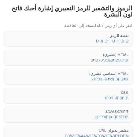
الرموز والتشفير للرمز التعبيري إشارة أحبك فاتح
لون البشرة
انقر على أي رمز أدناه لنسخه إلى الحافظة.
نقطة الرمز
U+1F91F U+1F3FB
HTML (عشري)
&#129311;&#127995;
HTML (سداسي عشري)
&#x1F91F;&#x1F3FB;
CSS
\1F91F\1F3FB
JAVASCRIPT
\u{1F91F}\u{1F3FB}
مشفر بعنوان URL
%F0%9F%A4%9F%F0%9F%8F%BB