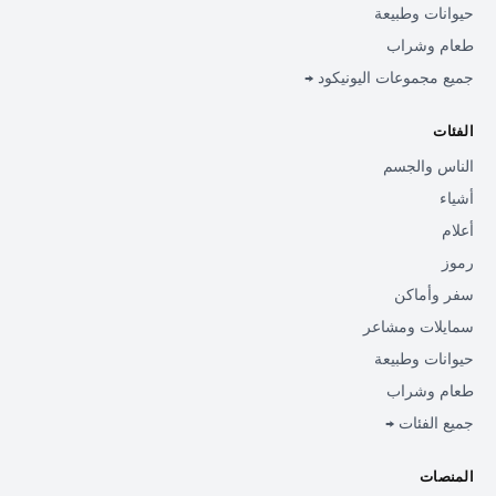
حيوانات وطبيعة
طعام وشراب
جميع مجموعات اليونيكود →
الفئات
الناس والجسم
أشياء
أعلام
رموز
سفر وأماكن
سمايلات ومشاعر
حيوانات وطبيعة
طعام وشراب
جميع الفئات →
المنصات