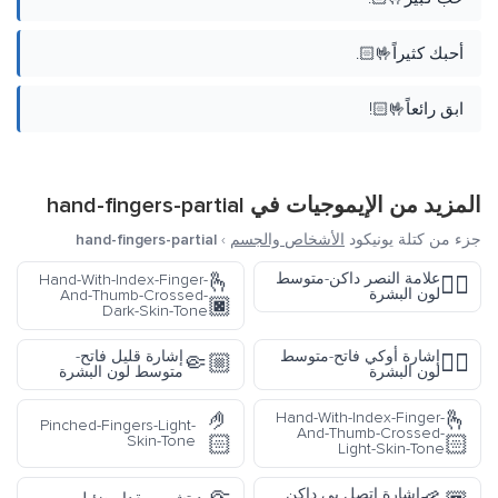
أحبك كثيراً🤟🏻.
ابق رائعاً🤟🏻!
المزيد من الإيموجيات في
hand-fingers-partial
جزء من كتلة يونيكود
الأشخاص والجسم
›
hand-fingers-partial
🫰
علامة النصر داكن-متوسط
Hand-With-Index-Finger-
✌🏾
لون البشرة
And-Thumb-Crossed-
🏿
Dark-Skin-Tone
إشارة أوكي فاتح-متوسط
إشارة قليل فاتح-
🤏🏼
👌🏼
لون البشرة
متوسط لون البشرة
🤌
🫰
Hand-With-Index-Finger-
Pinched-Fingers-Light-
And-Thumb-Crossed-
🏻
🏻
Skin-Tone
Light-Skin-Tone
إشارة اتصل بي داكن