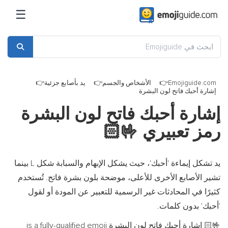
☰
Emojiguide.com
الأشخاص والجسم
يد بأصابع جزئية
إشارة أحبك فاتح لون البشرة
إشارة أحبك فاتح لون البشرة
رمز تعبيري
🤟🏻
يد تشكل إيماءة 'أحبك'، حيث يشكل الإبهام والسبابة شكل L بينما
تشير الأصابع الأخرى للأعلى، موضحة بلون بشرة فاتح. تُستخدم
كثيرًا في المحادثات غير الرسمية للتعبير عن المودة أو لقول
'أحبك' بدون كلمات.
إشارة أحبك فاتح لون البشرة is a fully-qualified emoji
🤟🏻