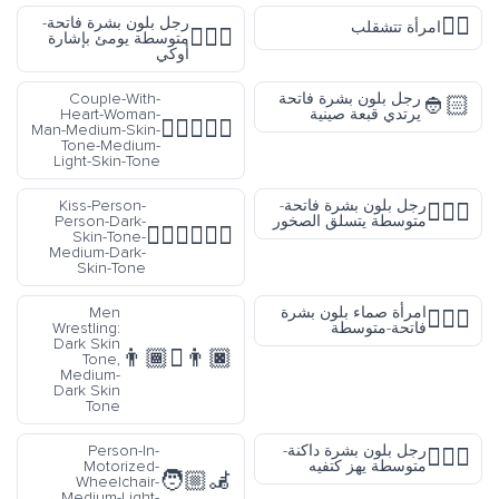
🤸‍♀️
رجل بلون بشرة فاتحة-
امرأة تتشقلب
🙆🏼‍♂️
متوسطة يومئ بإشارة
أوكي
رجل بلون بشرة فاتحة
Couple-With-
👲🏻
يرتدي قبعة صينية
Heart-Woman-
👩🏽‍❤️‍👨🏼
Man-Medium-Skin-
Tone-Medium-
Light-Skin-Tone
رجل بلون بشرة فاتحة-
Kiss-Person-
🧗🏼‍♂️
متوسطة يتسلق الصخور
Person-Dark-
🧑🏿‍❤️‍💋‍🧑🏾
Skin-Tone-
Medium-Dark-
Skin-Tone
امرأة صماء بلون بشرة
Men
🧏🏼‍♀️
فاتحة-متوسطة
Wrestling:
Dark Skin
👨🏿‍🫯‍👨🏾
Tone,
Medium-
Dark Skin
Tone
رجل بلون بشرة داكنة-
Person-In-
🤷🏾‍♂️
متوسطة يهز كتفيه
Motorized-
🧑🏼‍🦼
Wheelchair-
Medium-Light-