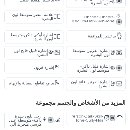
🤏
🤙🏿
يد تشير بمقدار ضئيل
لون البشرة
🤌
علامة النصر متوسط لون
✌🏽
Pinched-Fingers-
البشرة
🏾
Medium-Dark-Skin-Tone
👌
إشارة أوكي داكن-متوسط
👌🏾
يد تشير للموافقة
لون البشرة
إشارة القرنين متوسط
إشارة قليل فاتح لون
🤏🏻
🤘🏽
لون البشرة
البشرة
🤘
إشارة قليل داكن-
🤏🏾
إشارة قرون
متوسط لون البشرة
🫰
إشارة القرنين فاتح لون
🤘🏻
يد مع تقاطع السبابة والإبهام
البشرة
المزيد من
الأشخاص والجسم
مجموعة
Person-Dark-Skin-
رجل بلون بشرة
🧑🏿‍🦱
👨🏾‍🦼
Tone-Curly-Hair
داكنة-متوسطة على
كرسي متحرك آلي