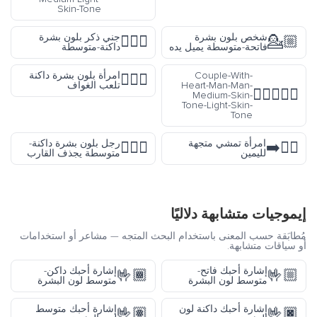
Skin-Tone
شخص بلون بشرة
جني ذكر بلون بشرة
🧚🏾‍♂️
💁🏼
فاتحة-متوسطة يميل يده
داكنة-متوسطة
Couple-With-
امرأة بلون بشرة داكنة
🏌🏿‍♀️
Heart-Man-Man-
تلعب الغواف
👨🏽‍❤️‍👨🏻
Medium-Skin-
Tone-Light-Skin-
Tone
امرأة تمشي متجهة
رجل بلون بشرة داكنة-
🚣🏾‍♂️
🚶‍♀️‍➡️
لليمين
متوسطة يجذف القارب
إيموجيات متشابهة دلاليًا
مُطابَقة حسب المعنى باستخدام البحث المتجه — مشاعر أو استخدامات
أو سياقات متشابهة.
إشارة أحبك فاتح-
إشارة أحبك داكن-
🤟🏾
🤟🏼
متوسط لون البشرة
متوسط لون البشرة
إشارة أحبك داكنة لون
إشارة أحبك متوسط
🤟🏽
🤟🏿