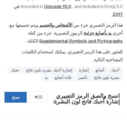
, and included in Emoji 5.0 في
Unicode 10.0
encoded in
.
2017
هذا الرمز التعبيري جزء من
الأشخاص والجسم
ويتم تجميعها مع
أخرى
يد بأصابع جزئية
الرموز التعبيرية. جزء من كتلة
Supplemental Symbols and Pictographs
الكتلة.
للعثور على هذا الرمز التعبيري، يمكنك استخدام الكلمات
المفتاحية التالية:
أحبك
أصابع
إشارة
إشارة أحبك: بشرة بلون فاتح
بحبك
بشرة بلون فاتح
تأشير
ثلاثة أصابع
يد
انسخ والصق الرمز التعبيري
🤟🏻
نسخ
إشارة أحبك فاتح لون البشرة: