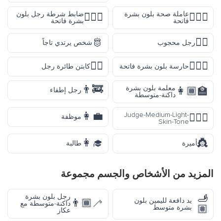
عاملة صحة بلون بشرة
ضابط شرطة رجل بلون
👮🏻‍♂️
👩🏻‍⚕️
فاتحة
بشرة فاتحة
🫅
👰‍♂️
رجل محجوب
شخص يرتدي تاجاً
👨‍✈️
💂🏻‍♀️
حارسة بلون بشرة فاتحة
كابتن طائرة رجل
👨‍🚒
معلمة بلون بشرة
👩🏾‍🏫
رجل إطفاء
داكنة-متوسطة
👩‍💼
Judge-Medium-Light-
🧑🏼‍⚖️
موظفة
Skin-Tone
👩‍🎓
👸
أميرة
طالبة
المزيد من
الأشخاص والجسم
مجموعة
🫸
رجل بلون بشرة
يد دافعة لليمين بلون
👨🏾‍🦯
داكنة-متوسطة مع
🏽
بشرة متوسط
عكاز