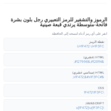
الرموز والتشفير للرمز التعبيري رجل بلون بشرة
فاتحة-متوسطة يرتدي قبعة صينية
انقر على أي رمز أدناه لنسخه إلى الحافظة.
نقطة الرمز
U+1F472 U+1F3FC
HTML (عشري)
&#128114;&#127996;
HTML (سداسي عشري)
&#x1F472;&#x1F3FC;
CSS
\1F472\1F3FC
JAVASCRIPT
\u{1F472}\u{1F3FC}