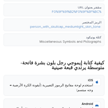
مشفر بعنوان URL
%F0%9F%91%B2%F0%9F%8F%BC
الرمز المختصر
:person_with_skullcap_mediumlight_skin_tone:
كتلة يونيكود
Miscellaneous Symbols and Pictographs
كيفية كتابة إيموجي رجل بلون بشرة فاتحة-
متوسطة يرتدي قبعة صينية
iOS
استخدم لوحة مفاتيح الرموز التعبيرية (أيقونة الكرة الأرضية →
وجه مبتسم)
Android