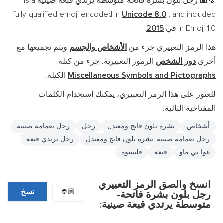
رجل بلون بشرة فاتحة-متوسطة يرتدي قبعة صينية is a
👲🏼
fully-qualified emoji encoded in
Unicode 8.0
, and included
in Emoji 1.0 في
2015
.
هذا الرمز التعبيري جزء من
الأشخاص والجسم
ويتم تجميعها مع
أخرى
دور الشخص
الرموز التعبيرية. جزء من كتلة
Miscellaneous Symbols and Pictographs
الكتلة.
للعثور على هذا الرمز التعبيري، يمكنك استخدام الكلمات
المفتاحية التالية:
أشخاص
بشرة بلون فاتح ومعتدل
رجل
رجل بعمامة صينية
رجل بعمامة صينية: بشرة بلون فاتح ومعتدل
رجل يرتدي قبعة
غوا بي ماو
قبعة
قلنسوة
انسخ والصق الرمز التعبيري
👲🏼
نسخ
رجل بلون بشرة فاتحة-
متوسطة يرتدي قبعة صينية: