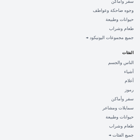
سفر وأماكن
وجوه ضاحكة وعواطف
حيوانات وطبيعة
طعام وشراب
جميع مجموعات اليونيكود →
الفئات
الناس والجسم
أشياء
أعلام
رموز
سفر وأماكن
سمايلات ومشاعر
حيوانات وطبيعة
طعام وشراب
جميع الفئات →