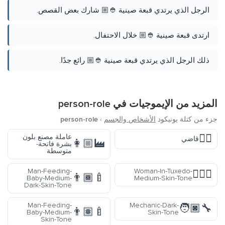
الرجل الذي يرتدي قبعة صينية 👲🏼 شارك بعض القصص.
ارتدى قبعة صينية 👲🏼 خلال الاحتفال.
ذلك الرجل الذي يرتدي قبعة صينية 👲🏼 رائع جدًا.
المزيد من الإيموجيات في
person-role
جزء من كتلة يونيكود
الأشخاص والجسم
›
person-role
👨‍⚖️
عاملة مصنع بلون
قاضي
👩🏼‍🏭
بشرة فاتحة-
متوسطة
Man-Feeding-
Woman-In-Tuxedo-
🤵🏽‍♀️
👨🏾‍🍼
Baby-Medium-
Medium-Skin-Tone
Dark-Skin-Tone
Man-Feeding-
Mechanic-Dark-
🧑🏿‍🔧
👨🏽‍🍼
Baby-Medium-
Skin-Tone
Skin-Tone