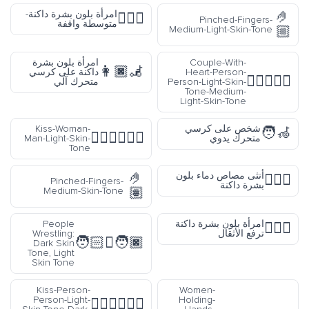
🤌
امرأة بلون بشرة داكنة-
🧍🏾‍♀️
Pinched-Fingers-
متوسطة واقفة
🏼
Medium-Light-Skin-Tone
Couple-With-
امرأة بلون بشرة
👩🏿‍🦼
Heart-Person-
داكنة على كرسي
🧑🏻‍❤️‍🧑🏼
Person-Light-Skin-
متحرك آلي
Tone-Medium-
Light-Skin-Tone
شخص على كرسي
Kiss-Woman-
🧑‍🦽
👩🏻‍❤️‍💋‍👨🏻
متحرك يدوي
Man-Light-Skin-
Tone
🤌
أنثى مصاص دماء بلون
🧛🏿‍♀️
Pinched-Fingers-
بشرة داكنة
🏽
Medium-Skin-Tone
امرأة بلون بشرة داكنة
People
🏋🏿‍♀️
ترفع الأثقال
Wrestling:
🧑🏿‍🫯‍🧑🏻
Dark Skin
Tone, Light
Skin Tone
Kiss-Person-
Women-
Person-Light-
Holding-
🧑🏻‍❤️‍💋‍🧑🏿