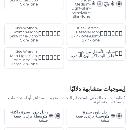
Skin-Tone-Dark-
Hands-
👩🏼‍🤝‍👩🏿
Skin-Tone
Medium-
Light-Skin-
Tone-Dark-
Skin-Tone
Kiss-Woman-
Kiss-Person-
Woman-Light-
Person-Dark-
👩🏻‍❤️‍💋‍👩🏿
🧑🏿‍❤️‍💋‍🧑🏻
Skin-Tone-Dark-
Skin-Tone-Light-
Skin-Tone
Skin-Tone
سبابة للأسفل من جهة
Kiss-Woman-
👇🏿
خلف اليد داكن لون البشرة
Man-Light-Skin-
👩🏻‍❤️‍💋‍👨🏾
Tone-Medium-
Dark-Skin-Tone
إيموجيات متشابهة دلاليًا
مُطابَقة حسب المعنى باستخدام البحث المتجه — مشاعر أو استخدامات
أو سياقات متشابهة.
رجل بلون بشرة
رجل بلون بشرة داكنة-
👲🏾
👲🏽
متوسطة يرتدي قبعة
متوسطة يرتدي قبعة
صينية
صينية