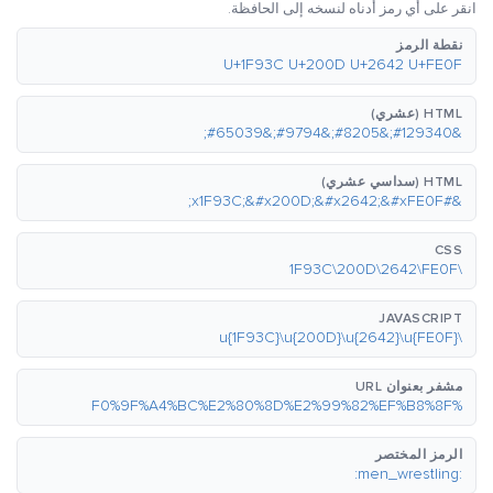
انقر على أي رمز أدناه لنسخه إلى الحافظة.
نقطة الرمز
U+1F93C U+200D U+2642 U+FE0F
HTML (عشري)
&#129340;&#8205;&#9794;&#65039;
HTML (سداسي عشري)
&#x1F93C;&#x200D;&#x2642;&#xFE0F;
CSS
\1F93C\200D\2642\FE0F
JAVASCRIPT
\u{1F93C}\u{200D}\u{2642}\u{FE0F}
مشفر بعنوان URL
%F0%9F%A4%BC%E2%80%8D%E2%99%82%EF%B8%8F
الرمز المختصر
:men_wrestling: