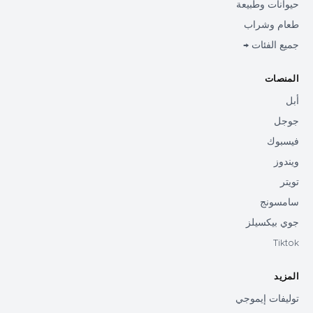
حيوانات وطبيعة
طعام وشراب
جميع الفئات →
المنصات
أبل
جوجل
فيسبوك
ويندوز
تويتر
سامسونج
جوي بيكسيلز
Tiktok
المزيد
توليفات إيموجي