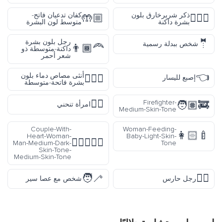
ذكر شريرخارق بلون
كفان تدعيان فاتح-
🤲🏼
🦹🏿‍♂️
بشرة داكنة
متوسط لون البشرة
🤵
رجل بلون بشرة
شخص ببدلة رسمية
👨🏾‍🦰
داكنة-متوسطة ذو
شعر أحمر
👈
أنثى مصاص دماء بلون
🧛🏼‍♀️
إصبع لليسار
بشرة فاتحة-متوسطة
🙇‍♀️
Firefighter-
🧑🏽‍🚒
امرأة تنحني
Medium-Skin-Tone
Couple-With-
Woman-Feeding-
👩🏻‍🍼
Heart-Woman-
Baby-Light-Skin-
👩🏾‍❤️‍👨🏽
Man-Medium-Dark-
Tone
Skin-Tone-
Medium-Skin-Tone
🧑‍🦯
💂‍♂️
رجل حارس
شخص مع عصا سير