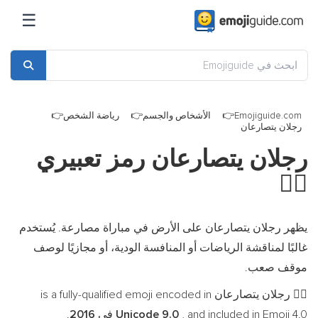
☰
Emojiguide.com
الأشخاص والجسم
رياضة الشخص
رجلان يتصارعان
رجلان يتصارعان رمز تعبيري
🤼‍♂️
يظهر رجلان يتصارعان على الأرض في مباراة مصارعة. يُستخدم
غالبًا لمناقشة الرياضات أو المنافسة الودية، أو مجازيًا لوصف
موقف صعب.
رجلان يتصارعان is a fully-qualified emoji encoded in
🤼‍♂️
, and included in Emoji 4.0 في
Unicode 9.0
2016
.