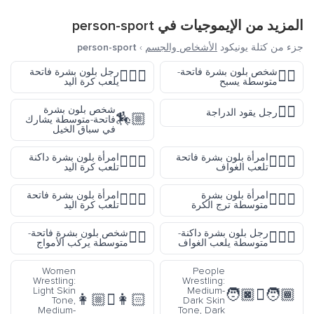
المزيد من الإيموجيات في
person-sport
جزء من كتلة يونيكود
الأشخاص والجسم
›
person-sport
شخص بلون بشرة فاتحة-
رجل بلون بشرة فاتحة
🤾🏻‍♂️
🏊🏼
متوسطة يسبح
يلعب كرة اليد
🚴‍♂️
شخص بلون بشرة
رجل يقود الدراجة
🏇🏼
فاتحة-متوسطة يشارك
في سباق الخيل
امرأة بلون بشرة فاتحة
امرأة بلون بشرة داكنة
🤾🏿‍♀️
🏌🏻‍♀️
تلعب الغواف
تلعب كرة اليد
امرأة بلون بشرة
امرأة بلون بشرة فاتحة
🤾🏻‍♀️
⛹🏽‍♀️
متوسطة ترج الكرة
تلعب كرة اليد
رجل بلون بشرة داكنة-
شخص بلون بشرة فاتحة-
🏄🏼
🏌🏾‍♂️
متوسطة يلعب الغواف
متوسطة يركب الأمواج
Women
People
Wrestling:
Wrestling:
Light Skin
Medium-
🧑🏾‍🫯‍🧑🏿
👩🏻‍🫯‍👩🏼
Tone,
Dark Skin
Medium-
Tone, Dark