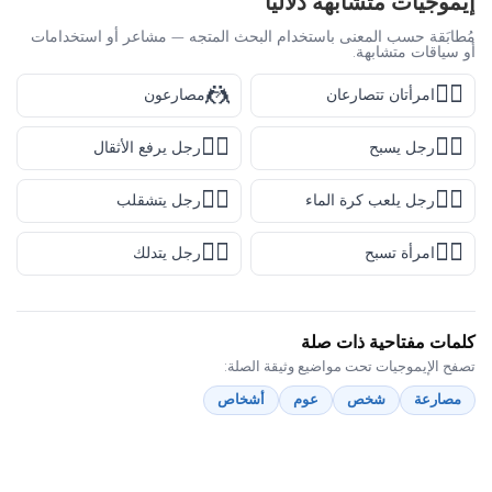
إيموجيات متشابهة دلاليًا
مُطابَقة حسب المعنى باستخدام البحث المتجه — مشاعر أو استخدامات
أو سياقات متشابهة.
🤼
🤼‍♀️
امرأتان تتصارعان
مصارعون
🏋️‍♂️
🏊‍♂️
رجل يسبح
رجل يرفع الأثقال
🤸‍♂️
🤽‍♂️
رجل يلعب كرة الماء
رجل يتشقلب
💆‍♂️
🏊‍♀️
امرأة تسبح
رجل يتدلك
كلمات مفتاحية ذات صلة
تصفح الإيموجيات تحت مواضيع وثيقة الصلة:
مصارعة
شخص
عوم
أشخاص