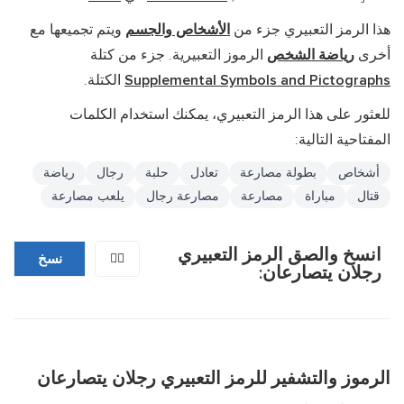
هذا الرمز التعبيري جزء من
الأشخاص والجسم
ويتم تجميعها مع
أخرى
رياضة الشخص
الرموز التعبيرية. جزء من كتلة
Supplemental Symbols and Pictographs
الكتلة.
للعثور على هذا الرمز التعبيري، يمكنك استخدام الكلمات
المفتاحية التالية:
أشخاص
بطولة مصارعة
تعادل
حلبة
رجال
رياضة
قتال
مباراة
مصارعة
مصارعة رجال
يلعب مصارعة
انسخ والصق الرمز التعبيري
🤼‍♂️
نسخ
رجلان يتصارعان:
الرموز والتشفير للرمز التعبيري رجلان يتصارعان