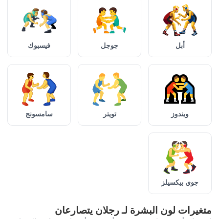
أبل
جوجل
فيسبوك
ويندوز
تويتر
سامسونج
جوي بيكسيلز
متغيرات لون البشرة لـ رجلان يتصارعان