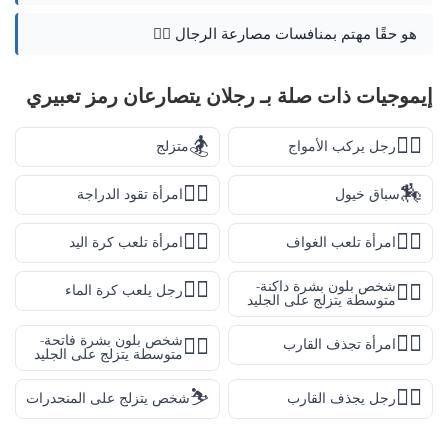
هو حقًا مهتم بمنافسات مصارعة الرجال 🤼‍♂️
إيموجيات ذات صلة بـ رجلان يتصارعان رمز تعبيري
🏂
🏄‍♂️
رجل يركب الأمواج
متزلج
🚴‍♀️
🏇
سباق خيول
امرأة تقود الدراجة
🤾‍♀️
🏌️‍♀️
امرأة تلعب الغواف
امرأة تلعب كرة اليد
🤽‍♂️
شخص بلون بشرة داكنة-
🏂🏾
رجل يلعب كرة الماء
متوسطة يتزلج على الجليد
🚣‍♀️
شخص بلون بشرة فاتحة-
🏂🏼
امرأة تجذف القارب
متوسطة يتزلج على الجليد
⛷️
🚣‍♂️
رجل يجذف القارب
شخص يتزلج على المنحدرات