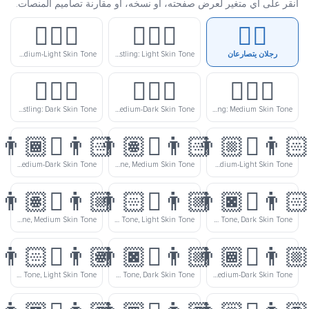
انقر على أي متغير لعرض صفحته، أو نسخه، أو مقارنة تصاميم المنصات.
🤼🏼‍♂️
🤼🏻‍♂️
🤼‍♂️
Men Wrestling: Medium-Light Skin Tone
Men Wrestling: Light Skin Tone
رجلان يتصارعان
🤼🏿‍♂️
🤼🏾‍♂️
🤼🏽‍♂️
Men Wrestling: Dark Skin Tone
Men Wrestling: Medium-Dark Skin Tone
Men Wrestling: Medium Skin Tone
👨🏻‍🫯‍👨🏾
👨🏻‍🫯‍👨🏽
👨🏻‍🫯‍👨
Men Wrestling: Light Skin Tone, Medium-Dark Skin Tone
Men Wrestling: Light Skin Tone, Medium Skin Tone
Men Wrestling: Light Skin Tone, Medium-Light Skin Tone
👨🏼‍🫯‍👨🏽
👨🏼‍🫯‍👨🏻
👨🏻‍🫯‍👨
Men Wrestling: Medium-Light Skin Tone, Medium Skin Tone
Men Wrestling: Medium-Light Skin Tone, Light Skin Tone
Men Wrestling: Light Skin Tone, Dark Skin Tone
👨🏽‍🫯‍👨🏻
👨🏼‍🫯‍👨🏿
👨🏼‍🫯‍👨
Men Wrestling: Medium Skin Tone, Light Skin Tone
Men Wrestling: Medium-Light Skin Tone, Dark Skin Tone
Men Wrestling: Medium-Light Skin Tone, Medium-Dark Skin Tone