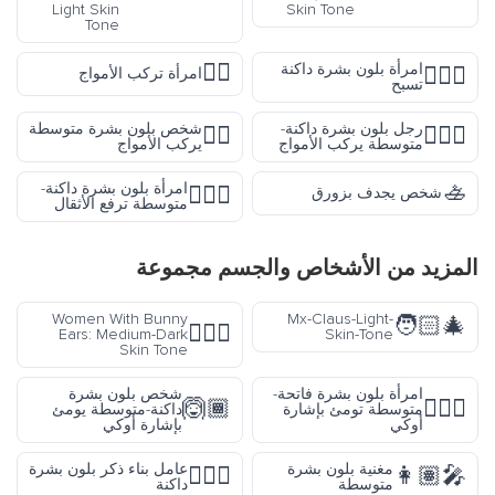
Light Skin
Skin Tone
Tone
🏄‍♀️
امرأة بلون بشرة داكنة
🏊🏿‍♀️
امرأة تركب الأمواج
تسبح
رجل بلون بشرة داكنة-
شخص بلون بشرة متوسطة
🏄🏽
🏄🏾‍♂️
متوسطة يركب الأمواج
يركب الأمواج
🚣
امرأة بلون بشرة داكنة-
🏋🏾‍♀️
شخص يجدف بزورق
متوسطة ترفع الأثقال
المزيد من
الأشخاص والجسم
مجموعة
Women With Bunny
Mx-Claus-Light-
🧑🏻‍🎄
👯🏾‍♀️
Ears: Medium-Dark
Skin-Tone
Skin Tone
امرأة بلون بشرة فاتحة-
شخص بلون بشرة
🙆🏾
🙆🏼‍♀️
متوسطة تومئ بإشارة
داكنة-متوسطة يومئ
أوكي
بإشارة أوكي
مغنية بلون بشرة
عامل بناء ذكر بلون بشرة
👷🏿‍♂️
👩🏽‍🎤
متوسطة
داكنة