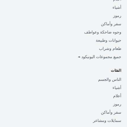
أشياء
رموز
سفر وأماكن
وجوه ضاحكة وعواطف
حيوانات وطبيعة
طعام وشراب
جميع مجموعات اليونيكود →
الفئات
الناس والجسم
أشياء
أعلام
رموز
سفر وأماكن
سمايلات ومشاعر