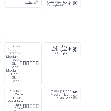
🦴
ولد بلون بشرة
👦🏾
عظمة
داكنة-متوسطة
رجل بلون
Kiss-
👨🏾
بشرة داكنة-
Person-
متوسطة
Person-
Medium-
Dark-
🧑🏾‍❤️‍💋‍🧑🏼
Skin-
Tone-
Medium-
Light-
Skin-
Tone
🫴
Couple-
Palm-Up-Hand-
With-
Medium-Light-
🏼
Heart-
Skin-Tone
Man-Man-
Light-
👨🏻‍❤️‍👨🏼
Skin-