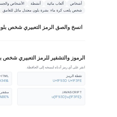
أشخاص
ألعاب مائية
أنشطة
الأشخاص والجس
شخص يلعب كرة ماء: بشرة بلون معتدل مائل للغامق
انسخ والصق الرمز التعبيري شخص بلون
الرموز والتشفير للرمز التعبيري شخص ب
انقر على أي رمز أدناه لنسخه إلى الحافظة.
نقطة الرمز
HTML (عشري)
&#129341;&#127998;
U+1F93D U+1F3FE
JAVASCRIPT
مشفر بع
%F0%9F%A4%BD%F0%9F%8F%BE
\u{1F93D}\u{1F3FE}