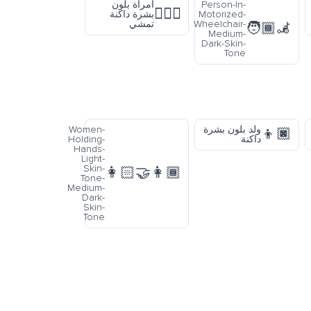
Person-In-
امرأة بلون
🚶🏿‍♀️
Motorized-
بشرة داكنة
Wheelchair-
تمشي
🧑🏾‍🦼
Medium-
Dark-Skin-
Tone
ولد بلون بشرة
Women-
👦🏿
داكنة
Holding-
Hands-
Light-
Skin-
👩🏻‍🤝‍👩🏾
Tone-
Medium-
Dark-
Skin-
Tone