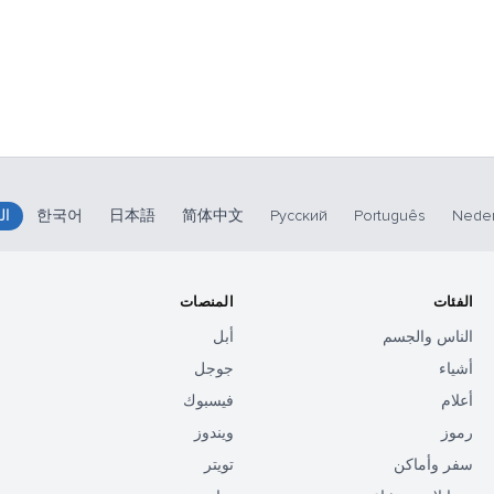
Neder
Português
Русский
简体中文
日本語
한국어
ال
الفئات
المنصات
الناس والجسم
أبل
أشياء
جوجل
أعلام
فيسبوك
رموز
ويندوز
سفر وأماكن
تويتر