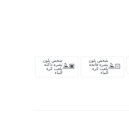
شخص بلون
شخص بلون
بشرة فاتحة
بشرة داكنة
🤽🏿
🤽🏻
يلعب كرة
يلعب كرة
الماء
الماء