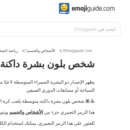
Emojiguide.com
الأشخاص والجسم
رياضة الش
شخص بلون بشرة داكنة-م
يظهر الإصدار ذو البشرة السمراء المتوسطة لاعبًا 
السباحة أو مسابقات الدوري الصيفي.
شخص بلون بشرة داكنة-متوسطة يلعب كرة الماء lly-qualified emoji encoded in
🤽🏾
هذا الرمز التعبيري جزء من
الأشخاص والجسم
ويتم 
للعثور على هذا الرمز التعبيري، يمكنك استخدام الكلم