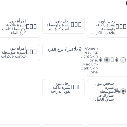
رجل بلون
رجل بلون
امرأة بلون
🤾🏽‍♂️
بشرة داكنة-
بشرة متوسطة
بشرة فاتحة-
🤽🏼‍♀️
🤹🏾‍♂️
متوسطة
يلعب كرة اليد
متوسطة تلعب
يتلاعب بالكرات
كرة الماء
⛹️‍♀️
Women
امرأة بلون
امرأة ترج الكرة
🤹🏽‍♀️
Wrestling:
بشرة متوسطة
Light Skin
تتلاعب بالكرات
👩🏻‍🫯‍👩🏾
Tone,
Medium-
Dark Skin
Tone
شخص بلون
رجل بلون
🚴🏿‍♂️
بشرة
بشرة داكنة
🏇🏽
متوسطة
يقود الدراجة
يشارك في
سباق الخيل