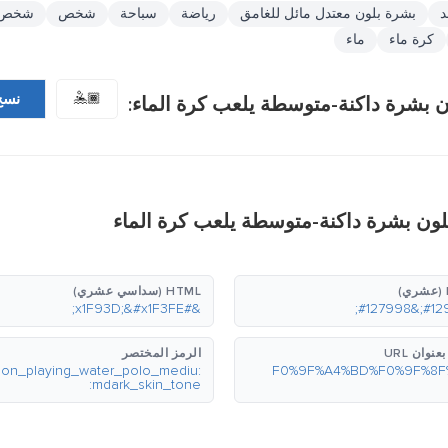
د
بشرة بلون معتدل مائل للغامق
رياضة
سباحة
شخص
شخص ي
كرة ماء
ماء
🤽🏾
نسخ
 بشرة داكنة-متوسطة يلعب كرة الماء:
لون بشرة داكنة-متوسطة يلعب كرة الماء
HTML (سداسي عشري)
&#x1F93D;&#x1F3FE;
نوان URL
الرمز المختصر
rson_playing_water_polo_mediu
mdark_skin_tone: