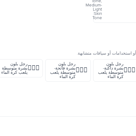
Tone,
Medium-
Light
Skin
Tone
و استخدامات أو سياقات متشابهة.
رجل بلون
رجل بلون
رجل بلون
🤽🏽‍♂️
بشرة داكنة-
بشرة فاتحة-
بشرة متوسطة
🤽🏼‍♂️
🤽🏾‍♂️
متوسطة يلعب
متوسطة يلعب
يلعب كرة الماء
كرة الماء
كرة الماء