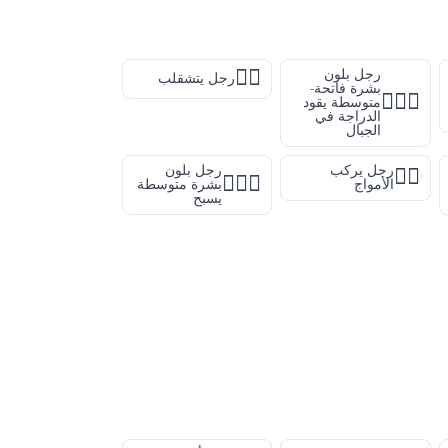
🤸‍♂️
رجل بلون
رجل يتشقلب
بشرة فاتحة-
🚵🏼‍♂️
متوسطة يقود
الدراجة في
الجبال
رجل يركب
رجل بلون
🏄‍♂️
🏊🏽‍♂️
الأمواج
بشرة متوسطة
يسبح