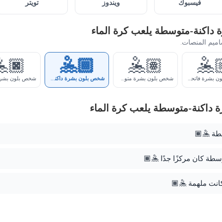
تويتر
ويندوز
فيسبوك
متغيرات لون البشرة لـ شخص بل
انقر على أي م
🏿
🤽🏾
🤽🏽
🤽
شخص بلون بشرة داكنة-متوسطة يلعب كرة الماء
شخص بلون بشرة متوسطة يلعب كرة الماء
شخص بلون بشرة فاتحة-متوسطة يلعب كرة الماء
كيفية استخدام إيموجي شخص بل
هو محتر
ذلك الشخص في لعب الماء 
مشاهدتها تلعب ا