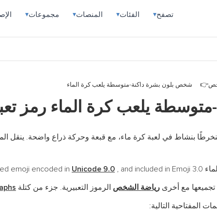
تصفح
الفئات
المنصات
مجموعات
الإص
▾
▾
▾
▾
خص
شخص بلون بشرة داكنة-متوسطة يلعب كرة الماء
توسطة يلعب كرة الماء رمز تع
منخرطًا بنشاط في لعبة كرة ماء، مع قبعة وحركة ذراع واضحة. ينقل الم
is a fu
, and included in Emoji 3.0 في
Unicode 9.0
تجميعها مع أخرى
رياضة الشخص
الرموز التعبيرية. جزء من كتلة
raphs
ات المفتاحية التالية: