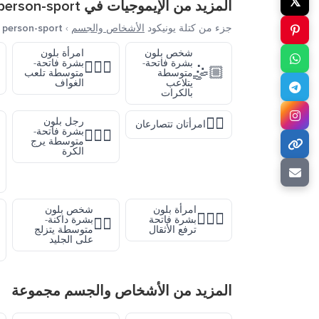
𝕏
المزيد من الإيموجيات في
person-sport
جزء من كتلة يونيكود
الأشخاص والجسم
›
person-sport
شخص بلون
امرأة بلون
بشرة فاتحة-
بشرة فاتحة-
🏌🏼‍♀️
🤹🏼
متوسطة
متوسطة تلعب
يتلاعب
الغواف
بالكرات
🤼‍♀️
رجل بلون
امرأتان تتصارعان
بشرة فاتحة-
⛹🏼‍♂️
متوسطة يرج
الكرة
امرأة بلون
شخص بلون
🏋🏻‍♀️
بشرة فاتحة
بشرة داكنة-
🏂🏾
ترفع الأثقال
متوسطة يتزلج
على الجليد
المزيد من
الأشخاص والجسم
مجموعة