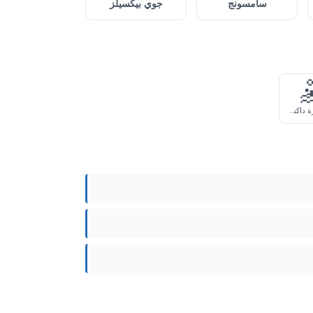
جوي بيكسيلز
سامسونج

شخص بلون بشرة داكنة يلعب كرة الماء