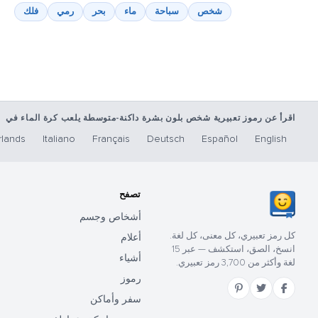
شخص
سباحة
ماء
بحر
رمي
فلك
اقرأ عن رموز تعبيرية شخص بلون بشرة داكنة-متوسطة يلعب كرة الماء في
lands
Italiano
Français
Deutsch
Español
English
تصفح
أشخاص وجسم
كل رمز تعبيري، كل معنى، كل لغة.
أعلام
انسخ، الصق، استكشف — عبر 15
أشياء
لغة وأكثر من 3,700 رمز تعبيري.
رموز
سفر وأماكن