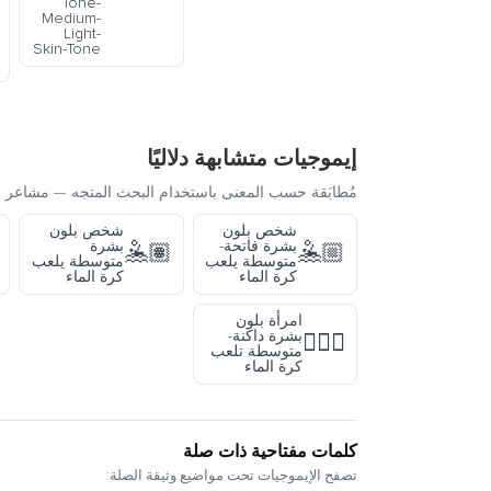
Tone-
Medium-
Light-
Skin-Tone
إيموجيات متشابهة دلاليًا
مُطابَقة حسب المعنى باستخدام البحث المتجه — مشاعر أ
شخص بلون
شخص بلون
بشرة فاتحة-
بشرة
🤽🏽
🤽🏼
متوسطة يلعب
متوسطة يلعب
كرة الماء
كرة الماء
امرأة بلون
بشرة داكنة-
🤽🏾‍♀️
متوسطة تلعب
كرة الماء
كلمات مفتاحية ذات صلة
تصفح الإيموجيات تحت مواضيع وثيقة الصلة: