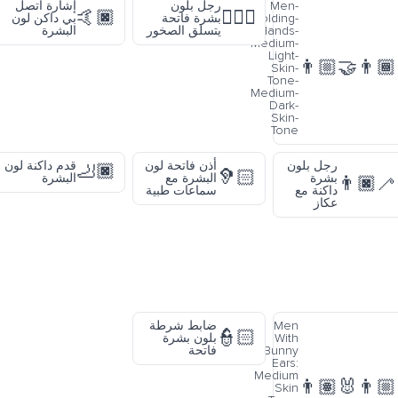
Men-
رجل بلون
إشارة اتصل
🤙🏿
🧗🏻‍♂️
Holding-
بشرة فاتحة
بي داكن لون
Hands-
يتسلق الصخور
البشرة
Medium-
Light-
👨🏼‍🤝‍👨🏾
Skin-
Tone-
Medium-
Dark-
Skin-
Tone
رجل بلون
أذن فاتحة لون
قدم داكنة لون
🦶🏿
🦻🏻
بشرة
البشرة مع
البشرة
👨🏿‍🦯
داكنة مع
سماعات طبية
عكاز
Men
ضابط شرطة
👮🏻
With
بلون بشرة
Bunny
فاتحة
Ears:
Medium
👨🏽‍🐰‍👨🏼
Skin