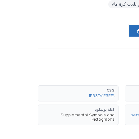
لعب كرة ماء
CSS
\1F93D\1F3FE
كتلة يونيكود
Supplemental Symbols and
:pe
Pictographs