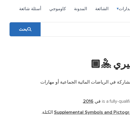
دارات
الشائعة
المدونة
كاوموجي
أسئلة شائعة
▾
بحث
بيري
🤽🏾
شاركة في الرياضات المائية الجماعية أو مهارات
.
2016
Supplemental Symbols and Pictog
الكتلة.