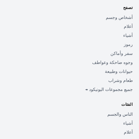
تصفح
أشخاص وجسم
أعلام
أشياء
رموز
سفر وأماكن
وجوه ضاحكة وعواطف
حيوانات وطبيعة
طعام وشراب
جميع مجموعات اليونيكود →
الفئات
الناس والجسم
أشياء
أعلام