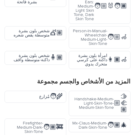
Ears:
بشرة فاتحة
🧑🏼‍🐰‍🧑🏿
Medium-
Light Skin
Tone, Dark
Skin Tone
Person-In-Manual-
شخص بلون بشرة
💇🏽
Wheelchair-
متوسطة يقص شعره
🧑🏼‍🦽
Medium-Light-
Skin-Tone
امرأة بلون بشرة
شخص بلون بشرة
🧍🏾
👩🏿‍🦽
داكنة على كرسي
داكنة-متوسطة واقف
متحرك يدوي
المزيد من
الأشخاص والجسم
مجموعة
🧑‍🌾
🫱
مُزارع
Handshake-Medium-
🏼‍🫲
Light-Skin-Tone-
Medium-Skin-Tone
🏽
Firefighter-
Mx-Claus-Medium-
🧑🏾‍🎄
🧑🏾‍🚒
Medium-Dark-
Dark-Skin-Tone
Skin-Tone