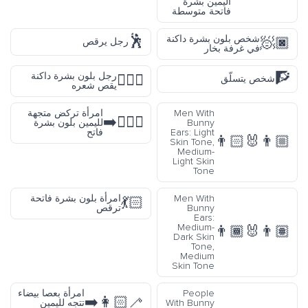
اليمين بشرة
فاتحة متوسطة
🕺
شخص بلون بشرة داكنة
🧖🏿
رجل يرقص
في غرفة بخار
🧗
رجل بلون بشرة داكنة
💇🏿‍♂️
شخص يتسلّق
يقص شعره
Men With
امرأة تركض متجهة
🏃🏻‍♀️‍➡️
Bunny
لليمين بلون بشرة
Ears: Light
فاتح
👨🏻‍🐰‍👨🏼
Skin Tone,
Medium-
Light Skin
Tone
Men With
امرأة بلون بشرة فاتحة
💃🏻
Bunny
ترقص
Ears:
Medium-
👨🏾‍🐰‍👨🏽
Dark Skin
Tone,
Medium
Skin Tone
People
امرأة بعصا بيضاء
👩🏻‍🦯‍➡️
With Bunny
تتجه لليمين