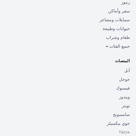
رموز
سفر وأماكن
سمايلات ومشاعر
حيوانات وطبيعة
طعام وشراب
جميع الفئات →
المنصات
أبل
جوجل
فيسبوك
ويندوز
تويتر
سامسونج
جوي بيكسيلز
Tiktok