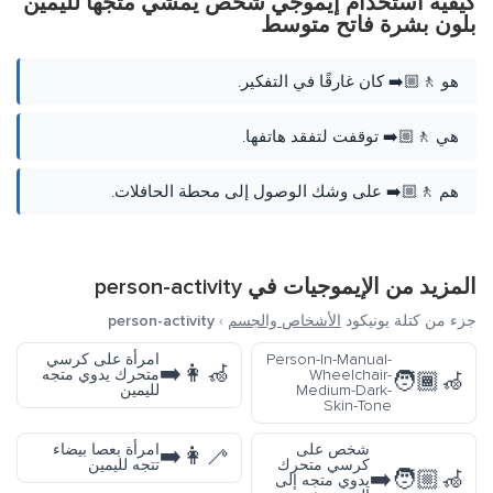
كيفية استخدام إيموجي شخص يمشي متجهاً لليمين
بلون بشرة فاتح متوسط
هو 🚶🏼‍➡️ كان غارقًا في التفكير.
هي 🚶🏼‍➡️ توقفت لتفقد هاتفها.
هم 🚶🏼‍➡️ على وشك الوصول إلى محطة الحافلات.
المزيد من الإيموجيات في
person-activity
جزء من كتلة يونيكود
الأشخاص والجسم
›
person-activity
Person-In-Manual-
امرأة على كرسي
👩‍🦽‍➡️
Wheelchair-
متحرك يدوي متجه
🧑🏾‍🦽
Medium-Dark-
لليمين
Skin-Tone
شخص على
امرأة بعصا بيضاء
👩‍🦯‍➡️
كرسي متحرك
تتجه لليمين
🧑🏼‍🦽‍➡️
يدوي متجه إلى