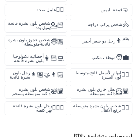
👨‍⚕️
🤜
قبضة لليمين
عامل صحة
🚴
شخص بلون بشرة فاتحة
💁🏻
شخص يركب دراجة
يميل يده
👨‍🦰
شخص عجوز بلون بشرة
🧓🏼
رجل ذو شعر أحمر
فاتحة-متوسطة
🧑‍💼
أخصائية تكنولوجيا
👩🏻‍💻
موظف مكتب
بلون بشرة فاتحة
إبهام للأسفل فاتح-متوسط
رجل بلون
👩🏽‍🤝‍👨🏻
👎🏼
لون البشرة
بشرة فاتحة
بطل خارق بلون بشرة
شخص بلون بشرة
🛀🏾
🦸🏾
داكنة-متوسطة
داكنة-متوسطة يستحم
شخص بلون بشرة متوسطة
رجل بلون بشرة فاتحة
🤷🏻‍♂️
🏋🏽
يرفع الأثقال
يهز كتفيه
إيموجيات متشابهة دلاليًا