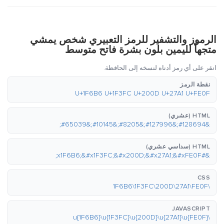
الرموز والتشفير للرمز التعبيري شخص يمشي
متجهاً لليمين بلون بشرة فاتح متوسط
انقر على أي رمز أدناه لنسخه إلى الحافظة.
نقطة الرمز
U+1F6B6 U+1F3FC U+200D U+27A1 U+FE0F
HTML (عشري)
&#128694;&#127996;&#8205;&#10145;&#65039;
HTML (سداسي عشري)
&#x1F6B6;&#x1F3FC;&#x200D;&#x27A1;&#xFE0F;
CSS
\1F6B6\1F3FC\200D\27A1\FE0F
JAVASCRIPT
\u{1F6B6}\u{1F3FC}\u{200D}\u{27A1}\u{FE0F}