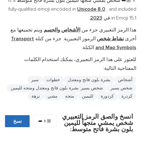
شخص يمشي متجهاً لليمين بلون بشرة فاتح متوسط is a
🚶🏼‍➡️
fully-qualified emoji encoded in
Unicode 8.0
, and included
in Emoji 15.1 في
2023
.
هذا الرمز التعبيري جزء من
الأشخاص والجسم
ويتم تجميعها مع
أخرى
نشاط شخص
الرموز التعبيرية. جزء من كتلة
Transport
and Map Symbols
الكتلة.
للعثور على هذا الرمز التعبيري، يمكنك استخدام الكلمات
المفتاحية التالية:
أشخاص
بشرة بلون فاتح ومعتدل
خطوات
سير
شخص يسير
شخص يسير: بشرة بلون فاتح ومعتدل ومتجه لليمين
كزدرة
كزدورة
لليمين
متجه
مشي
نزهة
انسخ والصق الرمز التعبيري
🚶🏼‍➡️
نسخ
شخص يمشي متجهاً لليمين
بلون بشرة فاتح متوسط: