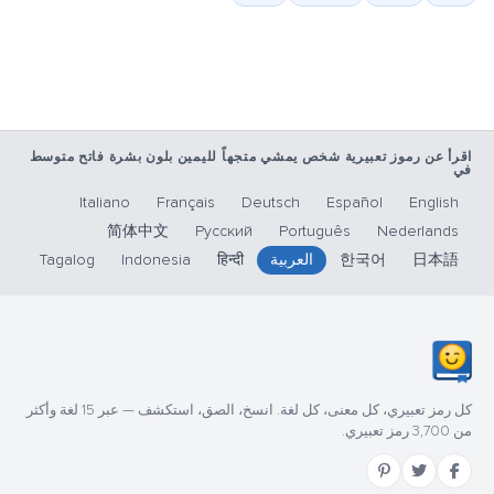
اقرأ عن رموز تعبيرية شخص يمشي متجهاً لليمين بلون بشرة فاتح متوسط
في
Italiano
Français
Deutsch
Español
English
简体中文
Русский
Português
Nederlands
日本語
한국어
العربية
हिन्दी
Indonesia
Tagalog
كل رمز تعبيري، كل معنى، كل لغة. انسخ، الصق، استكشف — عبر 15 لغة وأكثر
من 3,700 رمز تعبيري.