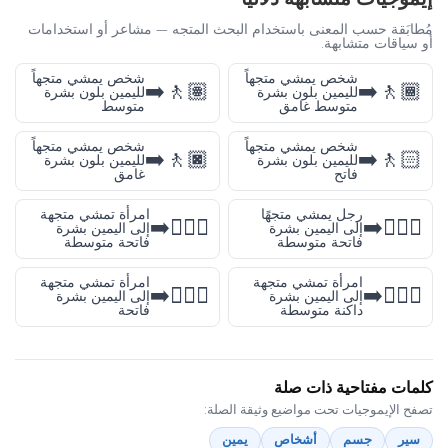
مُطابَقة حسب المعنى باستخدام البحث المتجه — مشاعر أو استخدامات
أو سياقات متشابهة.
شخص يمشي متجهاً
شخص يمشي متجهاً
🚶🏽‍➡️
🚶🏾‍➡️
لليمين بلون بشرة
لليمين بلون بشرة
متوسط غامق
متوسط
شخص يمشي متجهاً
شخص يمشي متجهاً
🚶🏿‍➡️
🚶🏻‍➡️
لليمين بلون بشرة
لليمين بلون بشرة
فاتح
غامق
رجل يمشي متجهًا
امرأة تمشي متجهة
🚶🏼‍♀️‍➡️
🚶🏼‍♂️‍➡️
إلى اليمين بشرة
إلى اليمين بشرة
فاتحة متوسطة
فاتحة متوسطة
امرأة تمشي متجهة
امرأة تمشي متجهة
🚶🏻‍♀️‍➡️
🚶🏾‍♀️‍➡️
إلى اليمين بشرة
إلى اليمين بشرة
داكنة متوسطة
فاتحة
كلمات مفتاحية ذات صلة
تصفح الإيموجيات تحت مواضيع وثيقة الصلة:
سير
جسم
أشخاص
يمين