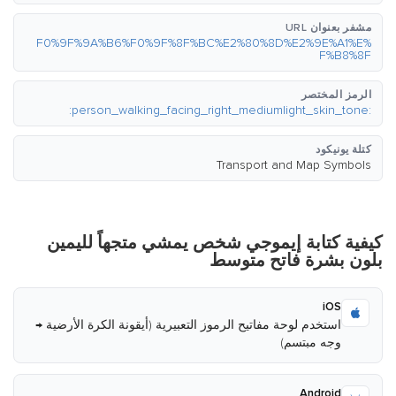
مشفر بعنوان URL
%F0%9F%9A%B6%F0%9F%8F%BC%E2%80%8D%E2%9E%A1%E
F%B8%8F
الرمز المختصر
:person_walking_facing_right_mediumlight_skin_tone:
كتلة يونيكود
Transport and Map Symbols
كيفية كتابة إيموجي شخص يمشي متجهاً لليمين
بلون بشرة فاتح متوسط
iOS
استخدم لوحة مفاتيح الرموز التعبيرية (أيقونة الكرة الأرضية →
وجه مبتسم)
Android