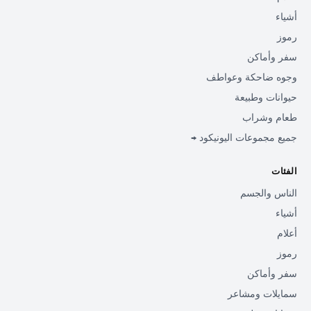
أشياء
رموز
سفر وأماكن
وجوه ضاحكة وعواطف
حيوانات وطبيعة
طعام وشراب
جميع مجموعات اليونيكود →
الفئات
الناس والجسم
أشياء
أعلام
رموز
سفر وأماكن
سمايلات ومشاعر