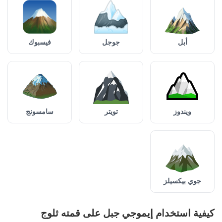
أبل
جوجل
فيسبوك
ويندوز
تويتر
سامسونج
جوي بيكسيلز
كيفية استخدام إيموجي جبل على قمته ثلوج