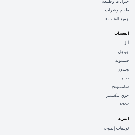
حيوانات وطبيعة
طعام وشراب
جميع الفئات →
المنصات
أبل
جوجل
فيسبوك
ويندوز
تويتر
سامسونج
جوي بيكسيلز
Tiktok
المزيد
توليفات إيموجي