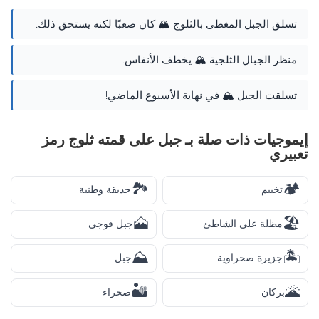
تسلق الجبل المغطى بالثلوج 🏔️ كان صعبًا لكنه يستحق ذلك.
منظر الجبال الثلجية 🏔️ يخطف الأنفاس.
تسلقت الجبل 🏔️ في نهاية الأسبوع الماضي!
إيموجيات ذات صلة بـ جبل على قمته ثلوج رمز
تعبيري
🏞️
🏕️
تخييم
حديقة وطنية
🗻
🏖️
مظلة على الشاطئ
جبل فوجي
⛰️
🏝️
جزيرة صحراوية
جبل
🏜️
🌋
بركان
صحراء