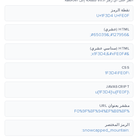
انقر على أي رمز أدناه لنسخه إلى الحافظة.
نقطة الرمز
U+1F3D4 U+FE0F
HTML (عشري)
&#127956;&#65039;
HTML (سداسي عشري)
&#x1F3D4;&#xFE0F;
CSS
\1F3D4\FE0F
JAVASCRIPT
\u{1F3D4}\u{FE0F}
مشفر بعنوان URL
%F0%9F%8F%94%EF%B8%8F
الرمز المختصر
:snowcapped_mountain: