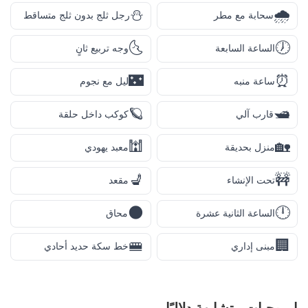
⛄
🌧️
سحابة مع مطر
رجل ثلج بدون ثلج متساقط
🌜
🕖
الساعة السابعة
وجه تربيع ثانٍ
🌃
⏰
ساعة منبه
ليل مع نجوم
🪐
🛥️
قارب آلي
كوكب داخل حلقة
🕍
🏡
منزل بحديقة
معبد يهودي
💺
🚧
تحت الإنشاء
مقعد
🌑
🕛
الساعة الثانية عشرة
محاق
🚝
🏢
مبنى إداري
خط سكة حديد أحادي