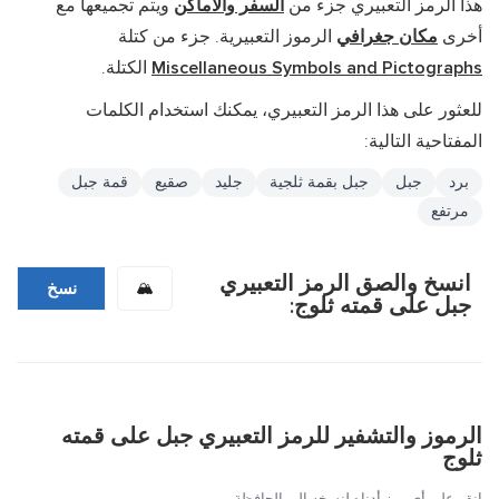
هذا الرمز التعبيري جزء من
السفر والأماكن
ويتم تجميعها مع
أخرى
مكان جغرافي
الرموز التعبيرية. جزء من كتلة
Miscellaneous Symbols and Pictographs
الكتلة.
للعثور على هذا الرمز التعبيري، يمكنك استخدام الكلمات
المفتاحية التالية:
برد
جبل
جبل بقمة ثلجية
جليد
صقيع
قمة جبل
مرتفع
انسخ والصق الرمز التعبيري
🏔️
نسخ
جبل على قمته ثلوج:
الرموز والتشفير للرمز التعبيري جبل على قمته
ثلوج