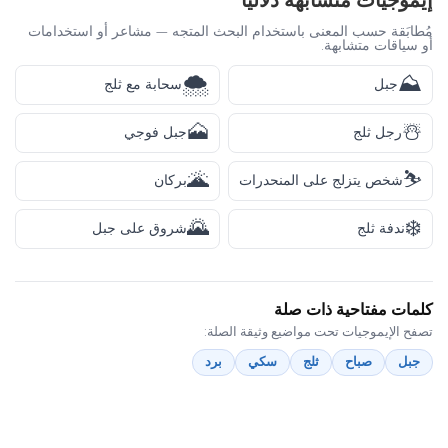
إيموجيات متشابهة دلاليًا
مُطابَقة حسب المعنى باستخدام البحث المتجه — مشاعر أو استخدامات
أو سياقات متشابهة.
🌨️
⛰️
جبل
سحابة مع ثلج
🗻
☃️
رجل ثلج
جبل فوجي
🌋
⛷️
شخص يتزلج على المنحدرات
بركان
🌄
❄️
ندفة ثلج
شروق على جبل
كلمات مفتاحية ذات صلة
تصفح الإيموجيات تحت مواضيع وثيقة الصلة:
جبل
صباح
ثلج
سكي
برد