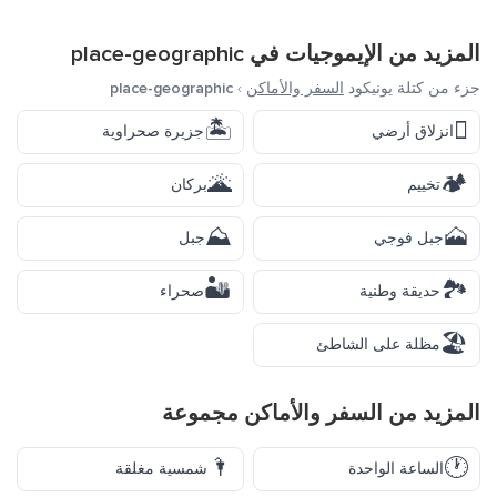
المزيد من الإيموجيات في
place-geographic
جزء من كتلة يونيكود
السفر والأماكن
›
place-geographic
🏝️
🛘
انزلاق أرضي
جزيرة صحراوية
🌋
🏕️
تخييم
بركان
⛰️
🗻
جبل فوجي
جبل
🏜️
🏞️
حديقة وطنية
صحراء
🏖️
مظلة على الشاطئ
المزيد من
السفر والأماكن
مجموعة
🌂
🕐
الساعة الواحدة
شمسية مغلقة