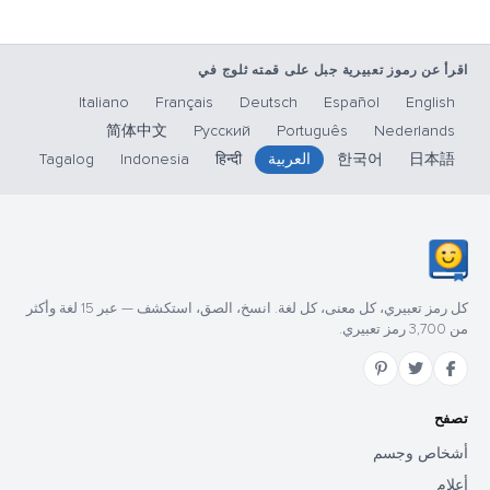
اقرأ عن رموز تعبيرية جبل على قمته ثلوج في
Italiano
Français
Deutsch
Español
English
简体中文
Русский
Português
Nederlands
日本語
한국어
العربية
हिन्दी
Indonesia
Tagalog
كل رمز تعبيري، كل معنى، كل لغة. انسخ، الصق، استكشف — عبر 15 لغة وأكثر
من 3,700 رمز تعبيري.
تصفح
أشخاص وجسم
أعلام