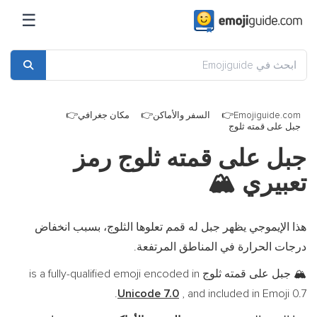
☰
Emojiguide.com
السفر والأماكن
مكان جغرافي
جبل على قمته ثلوج
جبل على قمته ثلوج رمز
تعبيري
🏔️
هذا الإيموجي يظهر جبل له قمم تعلوها الثلوج، بسبب انخفاض
درجات الحرارة في المناطق المرتفعة.
جبل على قمته ثلوج is a fully-qualified emoji encoded in
🏔️
Unicode 7.0
, and included in Emoji 0.7.