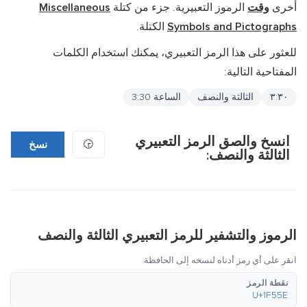
أخرى
وقت
الرموز التعبيرية. جزء من كتلة
Miscellaneous
Symbols and Pictographs
الكتلة.
للعثور على هذا الرمز التعبيري، يمكنك استخدام الكلمات
المفتاحية التالية:
٣:٣٠
الثالثة والنصف
الساعة 3:30
انسخ والصق الرمز التعبيري
🕞
نسخ
الثالثة والنصف:
الرموز والتشفير للرمز التعبيري الثالثة والنصف
انقر على أي رمز أدناه لنسخه إلى الحافظة.
نقطة الرمز
U+1F55E