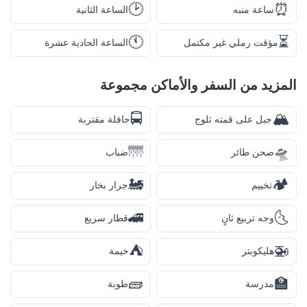
🕑
⏰
ساعة منبه
الساعة الثانية
🕚
⏳
مؤقت رملي غير مكتمل
الساعة الحادية عشرة
المزيد من
السفر والأماكن
مجموعة
🚍
🏔️
جبل على قمته ثلوج
حافلة مقتربة
🌁
🛸
صحن طائر
ضباب
🚂
🏕️
تخييم
جرار بخار
🚄
🌜
وجه تربيع ثانٍ
قطار سريع
⛺
🚁
هليكوبتر
خيمة
🧱
🏫
مدرسة
طوبة