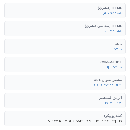
HTML (عشري)
&#128350;
HTML (سداسي عشري)
&#x1F55E;
CSS
\1F55E
JAVASCRIPT
\u{1F55E}
مشفر بعنوان URL
%F0%9F%95%9E
الرمز المختصر
:threethirty:
كتلة يونيكود
Miscellaneous Symbols and Pictographs