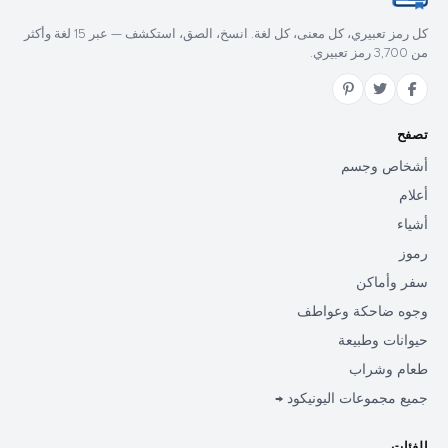
كل رمز تعبيري، كل معنى، كل لغة. انسخ، الصق، استكشف — عبر 15 لغة وأكثر
من 3,700 رمز تعبيري.
تصفح
أشخاص وجسم
أعلام
أشياء
رموز
سفر وأماكن
وجوه ضاحكة وعواطف
حيوانات وطبيعة
طعام وشراب
جميع مجموعات اليونيكود →
الفئات