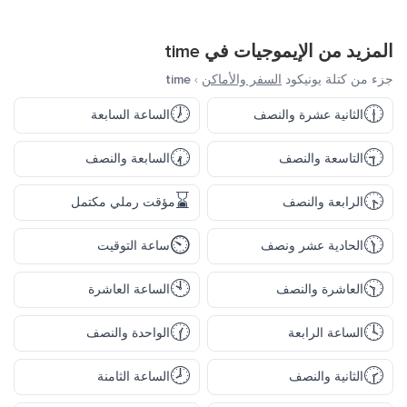
المزيد من الإيموجيات في
time
جزء من كتلة يونيكود
السفر والأماكن
›
time
🕖
🕧
الثانية عشرة والنصف
الساعة السابعة
🕢
🕤
التاسعة والنصف
السابعة والنصف
⌛
🕟
الرابعة والنصف
مؤقت رملي مكتمل
⏲️
🕦
الحادية عشر ونصف
ساعة التوقيت
🕙
🕥
العاشرة والنصف
الساعة العاشرة
🕜
🕓
الساعة الرابعة
الواحدة والنصف
🕗
🕝
الثانية والنصف
الساعة الثامنة