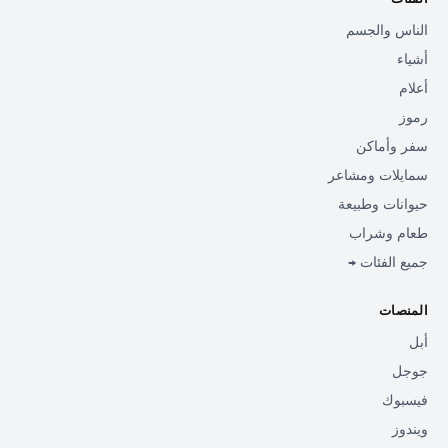
الناس والجسم
أشياء
أعلام
رموز
سفر وأماكن
سمايلات ومشاعر
حيوانات وطبيعة
طعام وشراب
جميع الفئات →
المنصات
أبل
جوجل
فيسبوك
ويندوز