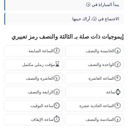
يبدأ المباراة في 🕞.
الاجتماع في 🕞، أراك حينها.
إيموجيات ذات صلة بـ الثالثة والنصف رمز تعبيري
🕖
🕠
الخامسة والنصف
الساعة السابعة
⌛
🕜
الواحدة والنصف
مؤقت رملي مكتمل
🕥
🕙
الساعة العاشرة
العاشرة والنصف
🕟
⌚
ساعة
الرابعة والنصف
⏲️
🕚
الساعة الحادية عشرة
ساعة التوقيت
⏱️
🕡
السادسة والنصف
ساعة الإيقاف