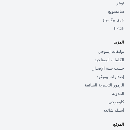
تويتر
سامسونج
جوي بيكسيلز
Tiktok
المزيد
توليفات إيموجي
الكلمات المفتاحية
حسب سنة الإصدار
إصدارات يونيكود
الرموز التعبيرية الشائعة
المدونة
كاوموجي
أسئلة شائعة
الموقع