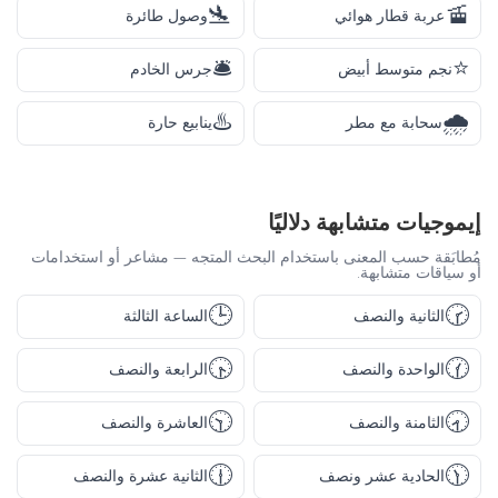
🛬
🚡
عربة قطار هوائي
وصول طائرة
🛎️
⭐
نجم متوسط أبيض
جرس الخادم
♨️
🌧️
سحابة مع مطر
ينابيع حارة
إيموجيات متشابهة دلاليًا
مُطابَقة حسب المعنى باستخدام البحث المتجه — مشاعر أو استخدامات
أو سياقات متشابهة.
🕒
🕝
الثانية والنصف
الساعة الثالثة
🕟
🕜
الواحدة والنصف
الرابعة والنصف
🕥
🕣
الثامنة والنصف
العاشرة والنصف
🕧
🕦
الحادية عشر ونصف
الثانية عشرة والنصف