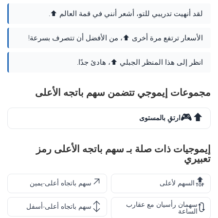
لقد أنهيت تدريبي للتو، أشعر أنني في قمة العالم ⬆️.
الأسعار ترتفع مرة أخرى ⬆️، من الأفضل أن تتصرف بسرعة!
انظر إلى هذا المنظر الجبلي ⬆️، هادئ جدًا.
مجموعات إيموجي تتضمن سهم باتجه الأعلى
⬆️🎮
ارتقِ بالمستوى
إيموجيات ذات صلة بـ سهم باتجه الأعلى رمز
تعبيري
↗️
🔝
السهم لأعلى
سهم باتجاه أعلى-يمين
↕️
سهمان رأسيان مع عقارب
🔃
سهم باتجاه أعلى-أسفل
الساعة