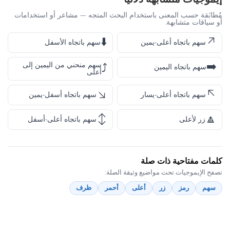
مُطابَقة حسب المعنى باستخدام البحث المتجه — مشاعر أو استخدامات
أو سياقات متشابهة.
⬇️
↗️
سهم باتجاه أعلى-يمين
سهم باتجاه الأسفل
➡️
سهم منحني من اليمين إلى
⤴️
سهم باتجاه اليمين
أعلى
↘️
↖️
سهم باتجاه أعلى-يسار
سهم باتجاه أسفل-يمين
↕️
🔼
زر لأعلى
سهم باتجاه أعلى-أسفل
كلمات مفتاحية ذات صلة
تصفح الإيموجيات تحت مواضيع وثيقة الصلة:
سهم
رمز
زر
أعلى
أحمر
ظرف