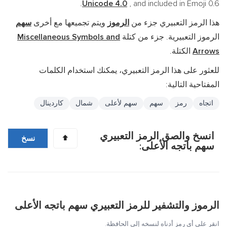
Unicode 4.0
, and included in Emoji 0.6.
هذا الرمز التعبيري جزء من
الرموز
ويتم تجميعها مع أخرى
سهم
الرموز التعبيرية. جزء من كتلة
Miscellaneous Symbols and
Arrows
الكتلة.
للعثور على هذا الرمز التعبيري، يمكنك استخدام الكلمات
المفتاحية التالية:
اتجاه
رمز
سهم
سهم لأعلى
شمال
كاردينال
انسخ والصق الرمز التعبيري
⬆️
نسخ
سهم باتجه الأعلى:
الرموز والتشفير للرمز التعبيري سهم باتجه الأعلى
انقر على أي رمز أدناه لنسخه إلى الحافظة.