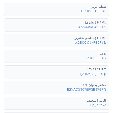
نقطة الرمز
U+2B06 U+FE0F
HTML (عشري)
&#11014;&#65039;
HTML (سداسي عشري)
&#x2B06;&#xFE0F;
CSS
\2B06\FE0F
JAVASCRIPT
\u{2B06}\u{FE0F}
مشفر بعنوان URL
%E2%AC%86%EF%B8%8F
الرمز المختصر
:up_arrow: