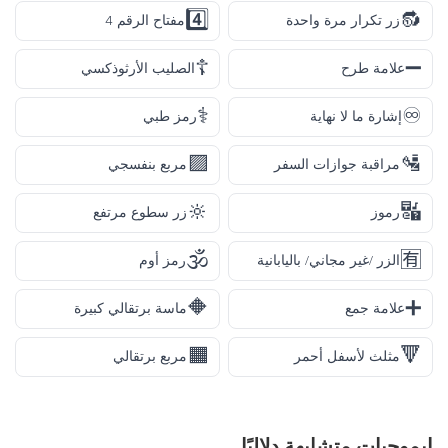
4️⃣
🔂
زر تكرار مرة واحدة
مفتاح الرقم 4
☦️
➖
علامة طرح
الصليب الأرثوذكسي
⚕️
♾️
إشارة ما لا نهاية
رمز طبي
🟪
🛂
مراقبة جوازات السفر
مربع بنفسجي
🔆
🔣
رموز
زر سطوع مرتفع
🕉️
🈶
الزر /غير مجاني/ باليابانية
رمز أوم
🔶
➕
علامة جمع
ماسة برتقالي كبيرة
🟧
🔻
مثلث لأسفل أحمر
مربع برتقالي
إيموجيات متشابهة دلاليًا