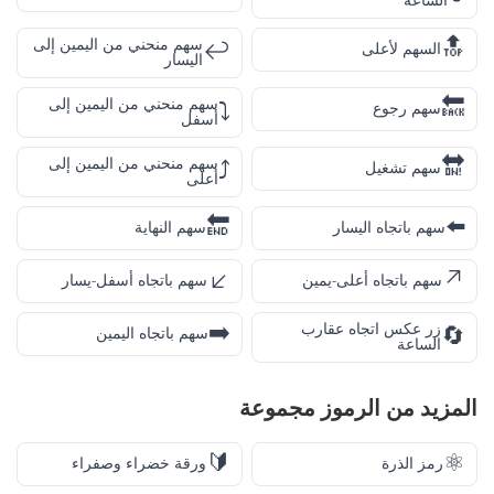
الساعة
🔝
سهم منحني من اليمين إلى
↩️
السهم لأعلى
اليسار
🔙
سهم منحني من اليمين إلى
⤵️
سهم رجوع
أسفل
🔛
سهم منحني من اليمين إلى
⤴️
سهم تشغيل
أعلى
🔚
⬅️
سهم باتجاه اليسار
سهم النهاية
↙️
↗️
سهم باتجاه أعلى-يمين
سهم باتجاه أسفل-يسار
➡️
زر عكس اتجاه عقارب
🔄
سهم باتجاه اليمين
الساعة
المزيد من
الرموز
مجموعة
🔰
⚛️
رمز الذرة
ورقة خضراء وصفراء