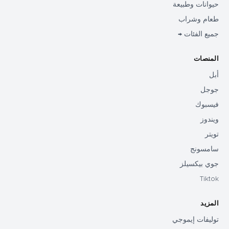
حيوانات وطبيعة
طعام وشراب
جميع الفئات →
المنصات
أبل
جوجل
فيسبوك
ويندوز
تويتر
سامسونج
جوي بيكسيلز
Tiktok
المزيد
توليفات إيموجي