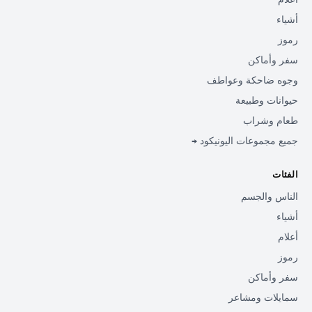
أشياء
رموز
سفر وأماكن
وجوه ضاحكة وعواطف
حيوانات وطبيعة
طعام وشراب
جميع مجموعات اليونيكود →
الفئات
الناس والجسم
أشياء
أعلام
رموز
سفر وأماكن
سمايلات ومشاعر