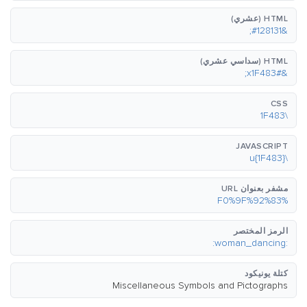
HTML (عشري)
&#128131;
HTML (سداسي عشري)
&#x1F483;
CSS
\1F483
JAVASCRIPT
\u{1F483}
مشفر بعنوان URL
%F0%9F%92%83
الرمز المختصر
:woman_dancing:
كتلة يونيكود
Miscellaneous Symbols and Pictographs