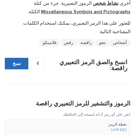
أخرى
نشاط شخص
الرموز التعبيرية. جزء من كتلة
Miscellaneous Symbols and Pictographs
الكتلة.
للعثور على هذا الرمز التعبيري، يمكنك استخدام الكلمات
المفتاحية التالية:
أشخاص
تنغو
راقصة
رقص
فلامينكو
انسخ والصق الرمز التعبيري
💃
نسخ
راقصة:
الرموز والتشفير للرمز التعبيري راقصة
انقر على أي رمز أدناه لنسخه إلى الحافظة.
نقطة الرمز
U+1F483