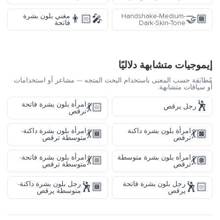
Handshake-Medium-
مغني بلون بشرة
👨🏻‍🎤
🤝🏾
Dark-Skin-Tone
فاتحة
إيموجيات متشابهة دلاليًا
مُطابَقة حسب المعنى باستخدام البحث المتجه — مشاعر أو استخدامات
أو سياقات متشابهة.
🕺
امرأة بلون بشرة فاتحة
💃🏻
رجل يرقص
ترقص
امرأة بلون بشرة داكنة
امرأة بلون بشرة داكنة-
💃🏾
💃🏿
ترقص
متوسطة ترقص
امرأة بلون بشرة متوسطة
امرأة بلون بشرة فاتحة-
💃🏼
💃🏽
ترقص
متوسطة ترقص
رجل بلون بشرة فاتحة
رجل بلون بشرة داكنة-
🕺🏾
🕺🏻
يرقص
متوسطة يرقص