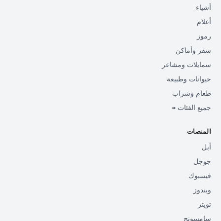
أشياء
أعلام
رموز
سفر وأماكن
سمايلات ومشاعر
حيوانات وطبيعة
طعام وشراب
جميع الفئات →
المنصات
أبل
جوجل
فيسبوك
ويندوز
تويتر
سامسونج