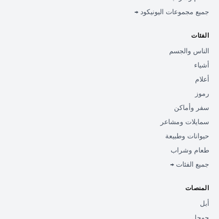
جميع مجموعات اليونيكود →
الفئات
الناس والجسم
أشياء
أعلام
رموز
سفر وأماكن
سمايلات ومشاعر
حيوانات وطبيعة
طعام وشراب
جميع الفئات →
المنصات
أبل
جوجل