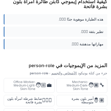
كيفية استخدام إيموجي كابتن طائرة امرأة بلون
بشرة فاتحة
هذه الطيارة موهوبة جدًا 👩🏻‍✈️.
تطير بثقة 👩🏻‍✈️.
مهاراتها مدهشة 👩🏻‍✈️.
المزيد من الإيموجيات في
person-role
جزء من كتلة يونيكود
الأشخاص والجسم
›
person-role
Office-Worker-
Mechanic-
🧑🏼‍💼
🧑🏾‍🔧
Medium-Light-
Medium-Dark-
Skin-Tone
Skin-Tone
أمير بلون بشرة
ضابط شرطة امرأة بلون
👮🏻‍♀️
🤴🏽
متوسطة
بشرة فاتحة