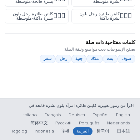
بشرة متوسطة
بشرة فاتحة-متوسطة
كابتن طائرة رجل بلون
كابتن طائرة رجل بلون
👨🏾‍✈️
👨🏿‍✈️
بشرة داكنة
بشرة داكنة-متوسطة
كلمات مفتاحية ذات صلة
تصفح الإيموجيات تحت مواضيع وثيقة الصلة:
صوف
بنت
ملاك
جنية
رجل
سفر
اقرأ عن رموز تعبيرية كابتن طائرة امرأة بلون بشرة فاتحة في
Italiano
Français
Deutsch
Español
English
简体中文
Русский
Português
Nederlands
日本語
한국어
العربية
हिन्दी
Indonesia
Tagalog