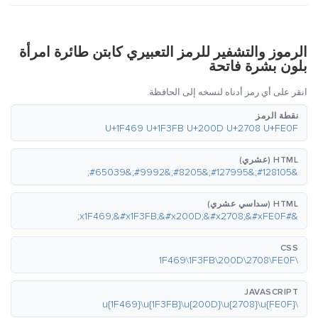
الرموز والتشفير للرمز التعبيري كابتن طائرة امرأة
بلون بشرة فاتحة
انقر على أي رمز أدناه لنسخه إلى الحافظة.
نقطة الرمز
U+1F469 U+1F3FB U+200D U+2708 U+FE0F
HTML (عشري)
&#128105;&#127995;&#8205;&#9992;&#65039;
HTML (سداسي عشري)
&#x1F469;&#x1F3FB;&#x200D;&#x2708;&#xFE0F;
CSS
\1F469\1F3FB\200D\2708\FE0F
JAVASCRIPT
\u{1F469}\u{1F3FB}\u{200D}\u{2708}\u{FE0F}