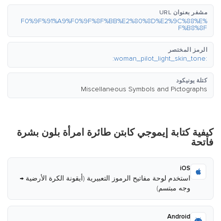
مشفر بعنوان URL
%F0%9F%91%A9%F0%9F%8F%BB%E2%80%8D%E2%9C%88%E
F%B8%8F
الرمز المختصر
:woman_pilot_light_skin_tone:
كتلة يونيكود
Miscellaneous Symbols and Pictographs
كيفية كتابة إيموجي كابتن طائرة امرأة بلون بشرة
فاتحة
iOS
استخدم لوحة مفاتيح الرموز التعبيرية (أيقونة الكرة الأرضية →
وجه مبتسم)
Android