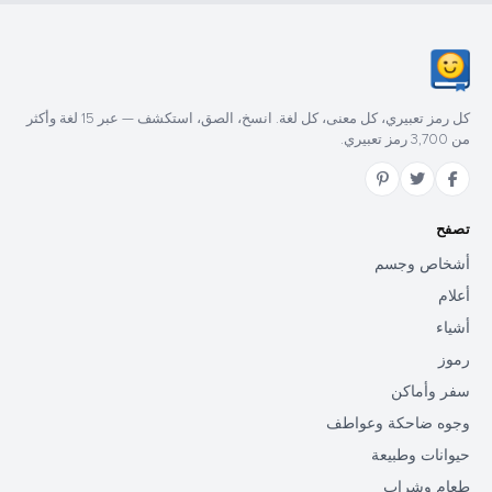
كل رمز تعبيري، كل معنى، كل لغة. انسخ، الصق، استكشف — عبر 15 لغة وأكثر
من 3,700 رمز تعبيري.
تصفح
أشخاص وجسم
أعلام
أشياء
رموز
سفر وأماكن
وجوه ضاحكة وعواطف
حيوانات وطبيعة
طعام وشراب