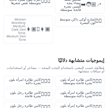
💇🏼‍♀️
بيضاء يتجه
متوسطة تقص شعرها
🧑🏼‍🦯‍➡️
لليمين بشرة
فاتحة متوسطة
إشارة أوكي داكن-متوسط
Women
👌🏾
لون البشرة
Wrestling:
Medium-
👩🏾‍🫯‍👩🏽
Dark Skin
Tone,
Medium Skin
Tone
إيموجيات متشابهة دلاليًا
مُطابَقة حسب المعنى باستخدام البحث المتجه — مشاعر أو استخدامات
أو سياقات متشابهة.
كابتن طائرة امرأة بلون
كابتن طائرة امرأة بلون
👩🏿‍✈️
👩🏼‍✈️
بشرة فاتحة-متوسطة
بشرة داكنة
كابتن طائرة امرأة بلون
كابتن طائرة رجل بلون
👨🏻‍✈️
👩🏾‍✈️
بشرة داكنة-متوسطة
بشرة فاتحة
كابتن طائرة امرأة بلون
كابتن طائرة رجل بلون
👨🏼‍✈️
👩🏽‍✈️