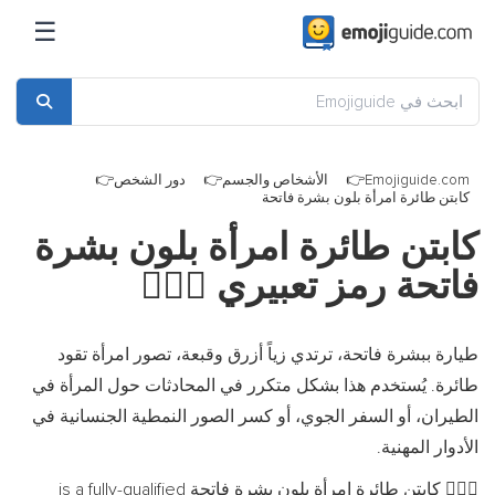
☰
Emojiguide.com
الأشخاص والجسم
دور الشخص
كابتن طائرة امرأة بلون بشرة فاتحة
كابتن طائرة امرأة بلون بشرة
فاتحة رمز تعبيري
👩🏻‍✈️
طيارة ببشرة فاتحة، ترتدي زياً أزرق وقبعة، تصور امرأة تقود
طائرة. يُستخدم هذا بشكل متكرر في المحادثات حول المرأة في
الطيران، أو السفر الجوي، أو كسر الصور النمطية الجنسانية في
الأدوار المهنية.
كابتن طائرة امرأة بلون بشرة فاتحة is a fully-qualified
👩🏻‍✈️