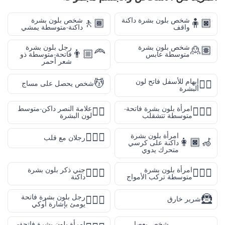
شخص بلون بشرة داكنة
شخص بلون بشرة
🚶🏾
🧍🏿
واقف
داكنة-متوسطة يمشي
شخص بلون بشرة
رجل بلون بشرة
🙎🏽
👨🏼‍🦰
متوسطة عابس
فاتحة-متوسطة ذو
شعر أحمر
💆
إبهام للأسفل فاتح لون
👎🏻
شخص يحصل على مساج
البشرة
امرأة بلون بشرة فاتحة-
علامة النصر داكن-متوسط
✌🏾
🤸🏼‍♀️
متوسطة تتشقلب
لون البشرة
👨‍❤️‍👨
امرأة بلون بشرة
رجلان مع قلب
👩🏿‍🦽
داكنة على كرسي
متحرك يدوي
امرأة بلون بشرة
جني ذكر بلون بشرة
🧚🏿‍♂️
🏄🏽‍♀️
متوسطة تركب الأمواج
داكنة
🦹
رجل بلون بشرة فاتحة
🙆🏻‍♂️
شرير خارق
يومئ بإشارة أوكي
شخص بعصا
امرأة بلون بشرة فاتحة-