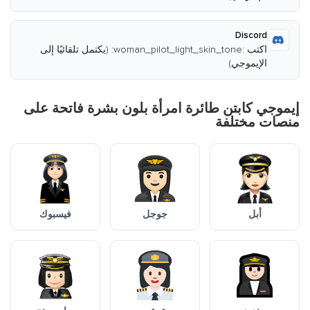
Discord
اكتب :woman_pilot_light_skin_tone: (يكتمل تلقائيًا إلى
الإيموجي)
إيموجي كابتن طائرة امرأة بلون بشرة فاتحة على
منصات مختلفة
أبل
جوجل
فيسبوك