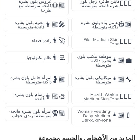
كابتن طائرة رجل بلون
عروس بلون بشرة
👨🏼‍✈️
👰🏼
بشرة فاتحة-متوسطة
فاتحة-متوسطة مع
طرحة
عامل بناء بلون بشرة
مغنية بلون بشرة
👩🏼‍🎤
👷🏾
داكنة-متوسطة
فاتحة-متوسطة
👩‍🚀
Pilot-Medium-Skin-
🧑🏽‍✈️
رائدة فضاء
Tone
👨‍💻
موظفة مكتب بلون
عالم تكنولوجيا
👩🏾‍💼
بشرة داكنة-
متوسطة
ميكانيكي بلون بشرة
امرأة حامل بلون بشرة
🤰🏾
👨🏽‍🔧
متوسطة
داكنة-متوسطة
Health-Worker-
رسام بلون بشرة
👨🏻‍🎨
🧑🏽‍⚕️
Medium-Skin-Tone
فاتحة
Woman-Feeding-
امرأة بلون بشرة فاتحة-
🧕🏼
👩🏾‍🍼
Baby-Medium-
متوسطة ترتدي حجاب
Dark-Skin-Tone
المزيد من
الأشخاص والجسم
مجموعة