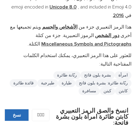
emoji encoded in
Unicode 8.0
, and included in Emoji 4.0
في
2016
.
هذا الرمز التعبيري جزء من
الأشخاص والجسم
ويتم تجميعها مع
أخرى
دور الشخص
الرموز التعبيرية. جزء من كتلة
Miscellaneous Symbols and Pictographs
الكتلة.
للعثور على هذا الرمز التعبيري، يمكنك استخدام الكلمات
المفتاحية التالية:
امرأة
بشرة بلون فاتح
ربّانة طائرة
ربّانة طائرة: بشرة بلون فاتح
طيارة
طيرجية
قائدة طائرة
كابتن
كبتن
مسافرة
انسخ والصق الرمز التعبيري
👩🏻‍✈️
نسخ
كابتن طائرة امرأة بلون بشرة
فاتحة: