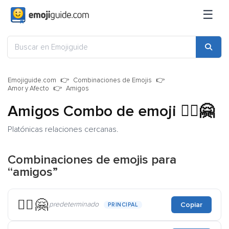
☰
Emojiguide.com
Combinaciones de Emojis
Amor y Afecto
Amigos
Amigos Combo de emoji
👯‍♀️🤗
Platónicas relaciones cercanas.
Combinaciones de emojis para
“amigos”
👯‍♀️🤗
predeterminado
Copiar
PRINCIPAL