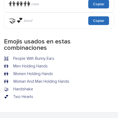
👬👭👫
crew
Copiar
🤝💕
bond
Copiar
Emojis usados en estas
combinaciones
👯
People With Bunny Ears
👬
Men Holding Hands
👭
Women Holding Hands
👫
Woman And Man Holding Hands
🤝
Handshake
💕
Two Hearts