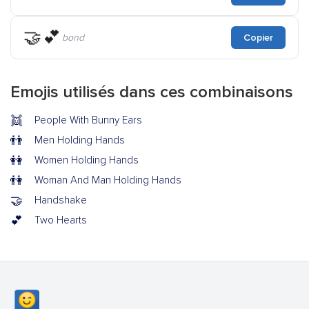
🤝💕
bond
Copier
Emojis utilisés dans ces combinaisons
👯
People With Bunny Ears
👬
Men Holding Hands
👭
Women Holding Hands
👫
Woman And Man Holding Hands
🤝
Handshake
💕
Two Hearts