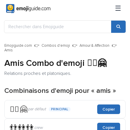
☰
Emojiguide.com
Combos d'emoji
Amour & Affection
Amis
Amis Combo d'emoji
👯‍♀️🤗
Relations proches et platoniques.
Combinaisons d'emoji pour « amis »
👯‍♀️🤗
par défaut
Copier
PRINCIPAL
👬👭👫
crew
Copier