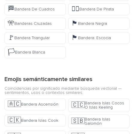
🏁
🏴‍☠️
Bandera De Cuadros
Bandera De Pirata
🎌
🏴
Banderas Cruzadas
Bandera Negra
🚩
🏴󠁧󠁢󠁳󠁣󠁴󠁿
Bandera Triangular
Bandera: Escocia
🏳️
Bandera Blanca
Emojis semánticamente similares
Coincidencias por significado mediante búsqueda vectorial —
sentimientos, usos o contextos similares.
🇦🇨
Bandera Islas Cocos
🇨🇨
Bandera Ascensión
O Islas Keeling
🇨🇰
Bandera Islas
🇸🇧
Bandera Islas Cook
Salomón