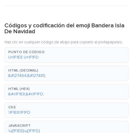
Códigos y codificación del emoji Bandera Isla
De Navidad
Haz clic en cualquier código de abajo para copiarlo al portapapeles.
PUNTO DE CÓDIGO
U+1F1E8 U+1F1FD
HTML (DECIMAL)
&#127464;&#127485;
HTML (HEX)
&#x1F1E8;&#x1F1FD;
CSS
\1F1E8\1F1FD
JAVASCRIPT
\u{1F1E8}\u{1F1FD}