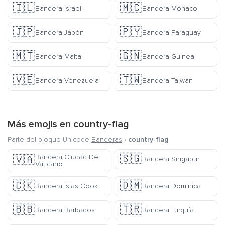
🇮🇱
🇲🇨
Bandera Israel
Bandera Mónaco
🇯🇵
🇵🇾
Bandera Japón
Bandera Paraguay
🇲🇹
🇬🇳
Bandera Malta
Bandera Guinea
🇻🇪
🇹🇼
Bandera Venezuela
Bandera Taiwán
Más emojis en
country-flag
Parte del bloque Unicode
Banderas
›
country-flag
🇸🇬
Bandera Ciudad Del
🇻🇦
Bandera Singapur
Vaticano
🇨🇰
🇩🇲
Bandera Islas Cook
Bandera Dominica
🇧🇧
🇹🇷
Bandera Barbados
Bandera Turquía