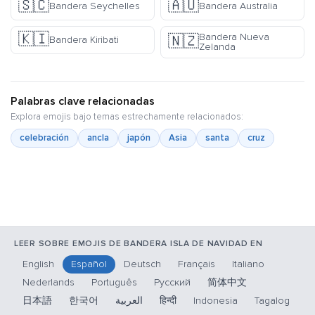
🇸🇨
🇦🇺
Bandera Seychelles
Bandera Australia
🇰🇮
Bandera Nueva
🇳🇿
Bandera Kiribati
Zelanda
Palabras clave relacionadas
Explora emojis bajo temas estrechamente relacionados:
celebración
ancla
japón
Asia
santa
cruz
LEER SOBRE EMOJIS DE BANDERA ISLA DE NAVIDAD EN
English
Español
Deutsch
Français
Italiano
Nederlands
Português
Русский
简体中文
日本語
한국어
العربية
हिन्दी
Indonesia
Tagalog