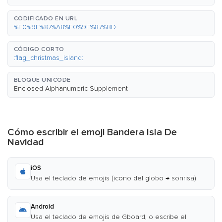
CODIFICADO EN URL
%F0%9F%87%A8%F0%9F%87%BD
CÓDIGO CORTO
:flag_christmas_island:
BLOQUE UNICODE
Enclosed Alphanumeric Supplement
Cómo escribir el emoji Bandera Isla De
Navidad
iOS
Usa el teclado de emojis (icono del globo → sonrisa)
Android
Usa el teclado de emojis de Gboard, o escribe el