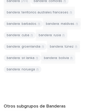
bandera
bandera: comoras
(259)
(1)
bandera: territorios australes franceses
(1)
bandera: barbados
bandera: maldivas
(1)
(1)
bandera: cuba
bandera: rusia
(1)
(1)
bandera: groenlandia
bandera: túnez
(1)
(1)
bandera: sri lanka
bandera: bolivia
(1)
(1)
bandera: noruega
(1)
Otros subgrupos de Banderas