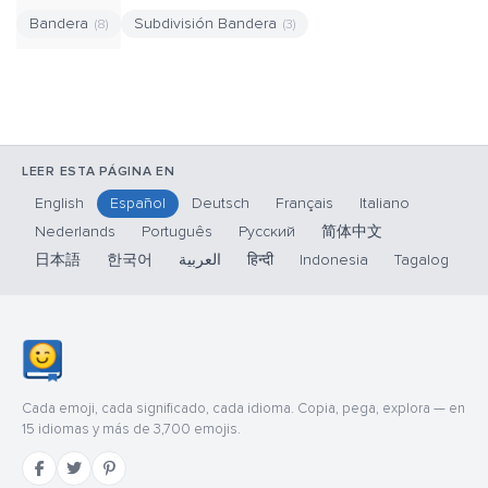
Bandera
Subdivisión Bandera
(8)
(3)
LEER ESTA PÁGINA EN
English
Español
Deutsch
Français
Italiano
Nederlands
Português
Русский
简体中文
日本語
한국어
العربية
हिन्दी
Indonesia
Tagalog
Cada emoji, cada significado, cada idioma. Copia, pega, explora — en
15 idiomas y más de 3,700 emojis.