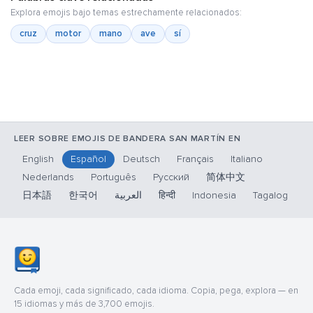
Explora emojis bajo temas estrechamente relacionados:
cruz
motor
mano
ave
sí
LEER SOBRE EMOJIS DE BANDERA SAN MARTÍN EN
English
Español
Deutsch
Français
Italiano
Nederlands
Português
Русский
简体中文
日本語
한국어
العربية
हिन्दी
Indonesia
Tagalog
Cada emoji, cada significado, cada idioma. Copia, pega, explora — en
15 idiomas y más de 3,700 emojis.