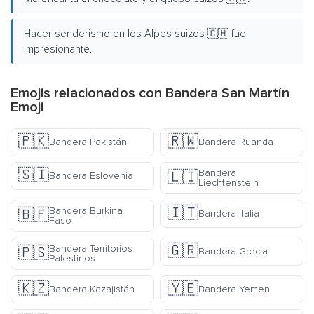
Hacer senderismo en los Alpes suizos 🇨🇭 fue
impresionante.
Emojis relacionados con Bandera San Martín
Emoji
🇵🇰
🇷🇼
Bandera Pakistán
Bandera Ruanda
🇸🇮
Bandera
🇱🇮
Bandera Eslovenia
Liechtenstein
🇮🇹
Bandera Burkina
🇧🇫
Bandera Italia
Faso
🇬🇷
Bandera Territorios
🇵🇸
Bandera Grecia
Palestinos
🇰🇿
🇾🇪
Bandera Kazajistán
Bandera Yemen