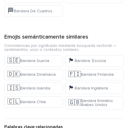
🏁
Bandera De Cuadros
Emojis semánticamente similares
Coincidencias por significado mediante búsqueda vectorial —
sentimientos, usos o contextos similares.
🇸🇪
🏴󠁧󠁢󠁳󠁣󠁴󠁿
Bandera Suecia
Bandera: Escocia
🇩🇰
🇫🇮
Bandera Dinamarca
Bandera Finlandia
🇮🇸
🏴󠁧󠁢󠁥󠁮󠁧󠁿
Bandera Islandia
Bandera Inglaterra
🇨🇱
Bandera Emiratos
🇬🇧
Bandera Chile
Árabes Unidos
Palabras clave relacionadas