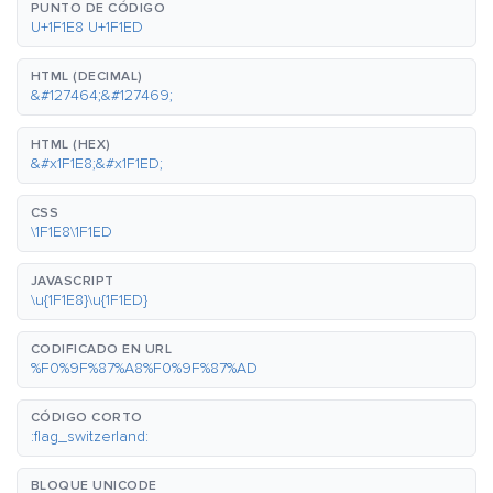
PUNTO DE CÓDIGO
U+1F1E8 U+1F1ED
HTML (DECIMAL)
&#127464;&#127469;
HTML (HEX)
&#x1F1E8;&#x1F1ED;
CSS
\1F1E8\1F1ED
JAVASCRIPT
\u{1F1E8}\u{1F1ED}
CODIFICADO EN URL
%F0%9F%87%A8%F0%9F%87%AD
CÓDIGO CORTO
:flag_switzerland:
BLOQUE UNICODE