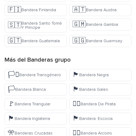
🇫🇮
🇦🇹
Bandera Finlandia
Bandera Austria
🇬🇲
Bandera Santo Tomé
🇸🇹
Bandera Gambia
Y Príncipe
🇬🇹
🇬🇬
Bandera Guatemala
Bandera Guernsey
Más del
Banderas
grupo
🏳️‍⚧️
🏴
Bandera Transgénero
Bandera Negra
🏳️
🏴󠁧󠁢󠁷󠁬󠁳󠁿
Bandera Blanca
Bandera Gales
🚩
🏴‍☠️
Bandera Triangular
Bandera De Pirata
🏴󠁧󠁢󠁥󠁮󠁧󠁿
🏴󠁧󠁢󠁳󠁣󠁴󠁿
Bandera Inglaterra
Bandera: Escocia
🎌
🏳️‍🌈
Banderas Cruzadas
Bandera Arcoiris