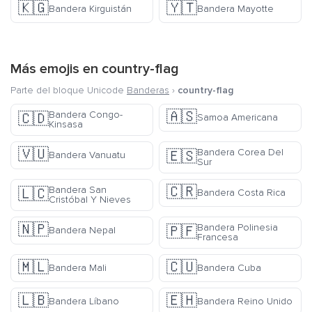
🇰🇬
🇾🇹
Bandera Kirguistán
Bandera Mayotte
Más emojis en
country-flag
Parte del bloque Unicode
Banderas
›
country-flag
🇦🇸
Bandera Congo-
🇨🇩
Samoa Americana
Kinsasa
🇻🇺
Bandera Corea Del
🇪🇸
Bandera Vanuatu
Sur
🇨🇷
Bandera San
🇱🇨
Bandera Costa Rica
Cristóbal Y Nieves
🇳🇵
Bandera Polinesia
🇵🇫
Bandera Nepal
Francesa
🇲🇱
🇨🇺
Bandera Mali
Bandera Cuba
🇱🇧
🇪🇭
Bandera Líbano
Bandera Reino Unido