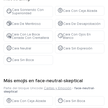
🤨
Cara Sonriendo Con
😏
Cara Con Ceja Alzada
Superioridad
🤥
😒
Cara De Mentiroso
Cara De Desaprobación
Cara Con La Boca
Cara Con Ojos En
🤐
🙄
Cerrada Con Cremallera
Blanco
😐
😑
Cara Neutral
Cara Sin Expresión
😶
Cara Sin Boca
Más emojis en
face-neutral-skeptical
Parte del bloque Unicode
Caritas y Emoción
›
face-neutral-
skeptical
🤨
😶
Cara Con Ceja Alzada
Cara Sin Boca