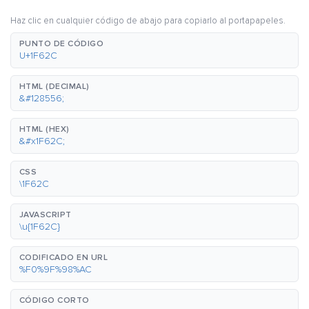
Haz clic en cualquier código de abajo para copiarlo al portapapeles.
PUNTO DE CÓDIGO
U+1F62C
HTML (DECIMAL)
&#128556;
HTML (HEX)
&#x1F62C;
CSS
\1F62C
JAVASCRIPT
\u{1F62C}
CODIFICADO EN URL
%F0%9F%98%AC
CÓDIGO CORTO