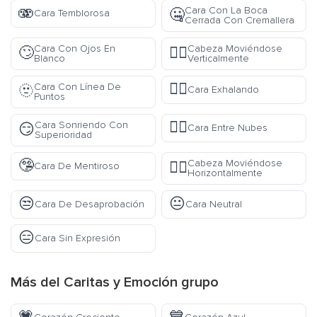
🫨
Cara Con La Boca
🤐
Cara Temblorosa
Cerrada Con Cremallera
Cara Con Ojos En
Cabeza Moviéndose
🙄
🙂‍↕️
Blanco
Verticalmente
😮‍💨
Cara Con Línea De
🫥
Cara Exhalando
Puntos
😶‍🌫️
Cara Sonriendo Con
😏
Cara Entre Nubes
Superioridad
🤥
Cabeza Moviéndose
🙂‍↔️
Cara De Mentiroso
Horizontalmente
😒
😐
Cara De Desaprobación
Cara Neutral
😑
Cara Sin Expresión
Más del
Caritas y Emoción
grupo