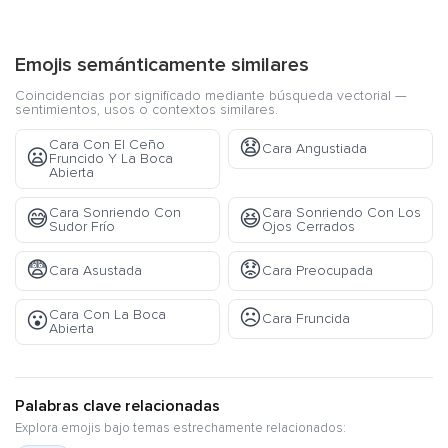
Emojis semánticamente similares
Coincidencias por significado mediante búsqueda vectorial —
sentimientos, usos o contextos similares.
😧
Cara Con El Ceño
Cara Angustiada
😦
Fruncido Y La Boca
Abierta
Cara Sonriendo Con
Cara Sonriendo Con Los
😅
😆
Sudor Frío
Ojos Cerrados
😨
😟
Cara Asustada
Cara Preocupada
☹️
Cara Con La Boca
😮
Cara Fruncida
Abierta
Palabras clave relacionadas
Explora emojis bajo temas estrechamente relacionados: