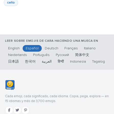
ceño
LEER SOBRE EMOJIS DE CARA HACIENDO UNA MUECA EN
English
Español
Deutsch
Français
Italiano
Nederlands
Português
Русский
简体中文
日本語
한국어
العربية
हिन्दी
Indonesia
Tagalog
Cada emoji, cada significado, cada idioma. Copia, pega, explora — en
15 idiomas y más de 3,700 emojis.