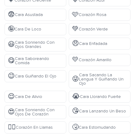
💗
💙
Corazón Creciente
Corazón Azul
😨
🩷
Cara Asustada
Corazón Rosa
🤪
💚
Cara De Loco
Corazón Verde
😠
Cara Sonriendo Con
😃
Cara Enfadada
Ojos Grandes
💛
Cara Saboreando
😋
Corazón Amarillo
Comida
😉
Cara Sacando La
Cara Guiñando El Ojo
😜
Lengua Y Guiñando Un
Ojo
😌
😭
Cara De Alivio
Cara Llorando Fuerte
😘
Cara Sonriendo Con
😍
Cara Lanzando Un Beso
Ojos De Corazón
❤️‍🔥
🤧
Corazón En Llamas
Cara Estornudando