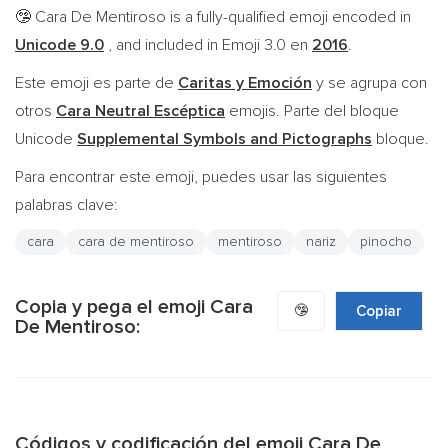
Cara De Mentiroso is a fully-qualified emoji encoded in
🤥
Unicode 9.0
, and included in Emoji 3.0 en
2016
.
Este emoji es parte de
Caritas y Emoción
y se agrupa con
otros
Cara Neutral Escéptica
emojis. Parte del bloque
Unicode
Supplemental Symbols and Pictographs
bloque.
Para encontrar este emoji, puedes usar las siguientes
palabras clave:
cara
cara de mentiroso
mentiroso
nariz
pinocho
Copia y pega el emoji Cara
🤥
Copiar
De Mentiroso:
Códigos y codificación del emoji Cara De