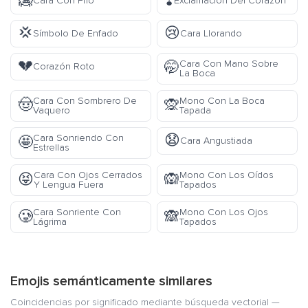
🥶
❣️
Cara Con Frío
Exclamación Del Corazón
💢
😢
Símbolo De Enfado
Cara Llorando
💔
Cara Con Mano Sobre
🤭
Corazón Roto
La Boca
Cara Con Sombrero De
Mono Con La Boca
🤠
🙊
Vaquero
Tapada
😧
Cara Sonriendo Con
🤩
Cara Angustiada
Estrellas
Cara Con Ojos Cerrados
Mono Con Los Oídos
😝
🙉
Y Lengua Fuera
Tapados
Cara Sonriente Con
Mono Con Los Ojos
🥲
🙈
Lágrima
Tapados
Emojis semánticamente similares
Coincidencias por significado mediante búsqueda vectorial —