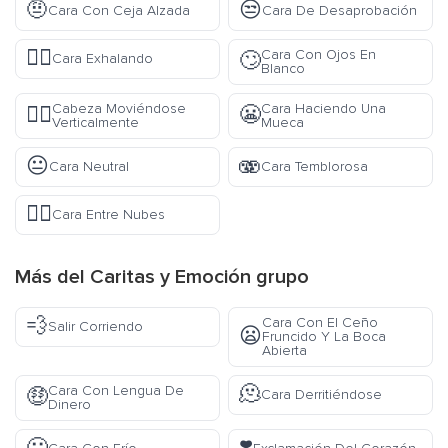
🤨
😒
Cara Con Ceja Alzada
Cara De Desaprobación
😮‍💨
Cara Con Ojos En
🙄
Cara Exhalando
Blanco
Cabeza Moviéndose
Cara Haciendo Una
🙂‍↕️
😬
Verticalmente
Mueca
😐
🫨
Cara Neutral
Cara Temblorosa
😶‍🌫️
Cara Entre Nubes
Más del
Caritas y Emoción
grupo
💨
Cara Con El Ceño
Salir Corriendo
😦
Fruncido Y La Boca
Abierta
🫠
Cara Con Lengua De
🤑
Cara Derritiéndose
Dinero