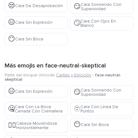
😒
Cara Sonriendo Con
😏
Cara De Desaprobación
Superioridad
😑
Cara Con Ojos En
🙄
Cara Sin Expresión
Blanco
😶
Cara Sin Boca
Más emojis en
face-neutral-skeptical
Parte del bloque Unicode
Caritas y Emoción
›
face-neutral-
skeptical
😑
Cara Sonriendo Con
😏
Cara Sin Expresión
Superioridad
Cara Con La Boca
Cara Con Línea De
🤐
🫥
Cerrada Con Cremallera
Puntos
😶
Cabeza Moviéndose
🙂‍↔️
Cara Sin Boca
Horizontalmente