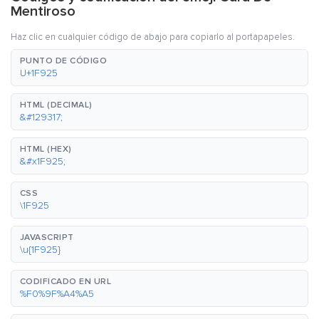
Mentiroso
Haz clic en cualquier código de abajo para copiarlo al portapapeles.
PUNTO DE CÓDIGO
U+1F925
HTML (DECIMAL)
&#129317;
HTML (HEX)
&#x1F925;
CSS
\1F925
JAVASCRIPT
\u{1F925}
CODIFICADO EN URL
%F0%9F%A4%A5