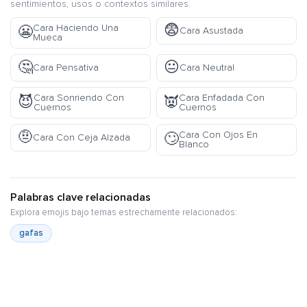
sentimientos, usos o contextos similares.
😨
Cara Haciendo Una
😬
Cara Asustada
Mueca
🤔
😐
Cara Pensativa
Cara Neutral
Cara Sonriendo Con
Cara Enfadada Con
😈
👿
Cuernos
Cuernos
🤨
Cara Con Ojos En
🙄
Cara Con Ceja Alzada
Blanco
Palabras clave relacionadas
Explora emojis bajo temas estrechamente relacionados:
gafas