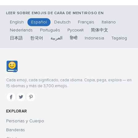
LEER SOBRE EMOJIS DE CARA DE MENTIROSO EN
English
Español
Deutsch
Français
Italiano
Nederlands
Português
Русский
简体中文
日本語
한국어
العربية
हिन्दी
Indonesia
Tagalog
Cada emoji, cada significado, cada idioma. Copia, pega, explora — en
15 idiomas y más de 3,700 emojis.
EXPLORAR
Personas y Cuerpo
Banderas