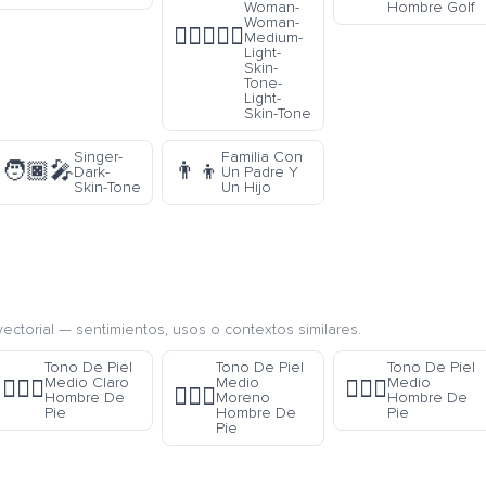
Woman-
Hombre Golf
Woman-
👩🏼‍❤️‍👩🏻
Medium-
Light-
Skin-
Tone-
Light-
Skin-Tone
Singer-
Familia Con
🧑🏿‍🎤
👨‍👦
Dark-
Un Padre Y
Skin-Tone
Un Hijo
ectorial — sentimientos, usos o contextos similares.
Tono De Piel
Tono De Piel
Tono De Piel
Medio Claro
Medio
Medio
🧍🏼‍♂️
🧍🏽‍♂️
🧍🏾‍♂️
Hombre De
Moreno
Hombre De
Pie
Hombre De
Pie
Pie