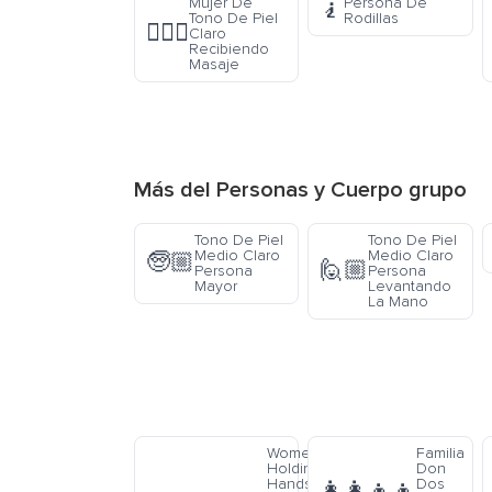
Mujer De
Persona De
🧎
Tono De Piel
Rodillas
💆🏻‍♀️
Claro
Recibiendo
Masaje
Más del
Personas y Cuerpo
grupo
Tono De Piel
Tono De Piel
Medio Claro
Medio Claro
🧓🏼
🙋🏼
Persona
Persona
Mayor
Levantando
La Mano
Women-
Familia
Holding-
Don
Hands-
Dos
👩‍👩‍👦‍👦