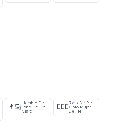
Hombre De
Tono De Piel
👨🏻
🧍🏻‍♀️
Tono De Piel
Claro Mujer
Claro
De Pie