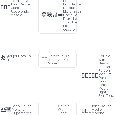
Hombre De
Persona
Tono De Piel
En Silla De
💆🏻‍♂️
Claro
Ruedas
Recibiendo
Motorizada
🧑🏿‍🦼‍➡️
Masaje
Hacia La
Derecha:
Tono De
Piel
Oscuro
Mujer Bota La
Detective De
Couple-
⛹️‍♀️
🕵🏿
Pelota
Tono De Piel
With-
Moreno
Heart-
Person-
Person-
Medium-
🧑🏾‍❤️‍🧑🏼
Dark-
Skin-
Tone-
Medium-
Light-
Skin-Tone
Tono De Piel
Couple-
Tono De Piel
🦸🏿
Moreno
With-
Medio
🏌🏾‍♂️
Superhéroe
Heart-
Moreno