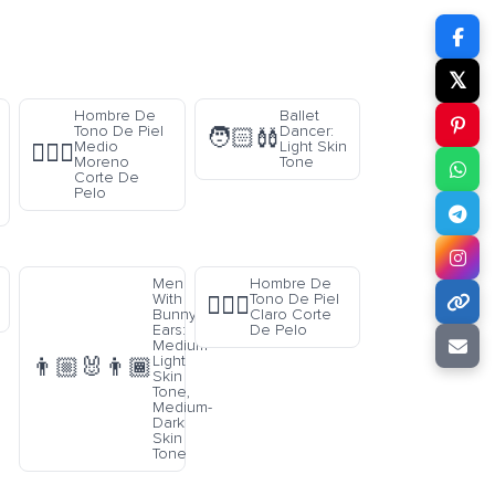
𝕏
Hombre De
Ballet
Tono De Piel
Dancer:
🧑🏻‍🩰
Medio
Light Skin
💇🏾‍♂️
Moreno
Tone
Corte De
Pelo
Men
Hombre De
With
Tono De Piel
💇🏻‍♂️
Bunny
Claro Corte
Ears:
De Pelo
Medium-
Light
👨🏼‍🐰‍👨🏾
Skin
Tone,
Medium-
Dark
Skin
Tone