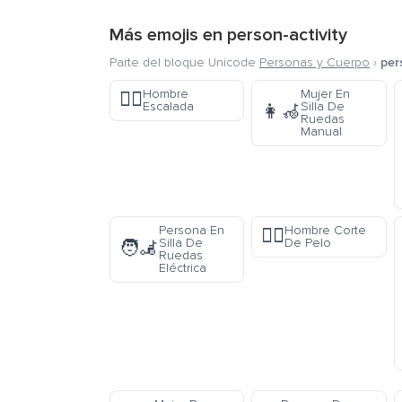
Más emojis en
person-activity
Parte del bloque Unicode
Personas y Cuerpo
›
per
Hombre
Mujer En
🧗‍♂️
Escalada
Silla De
👩‍🦽
Ruedas
Manual
Persona En
Hombre Corte
💇‍♂️
Silla De
De Pelo
🧑‍🦼
Ruedas
Eléctrica