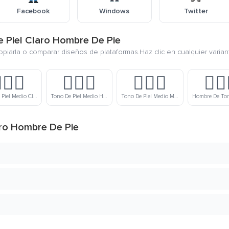
Facebook
Windows
Twitter
e Piel Claro Hombre De Pie
copiarla o comparar diseños de plataformas.Haz clic en cualquier varia
🏼‍♂️
🧍🏽‍♂️
🧍🏾‍♂️
🧍🏿‍
Tono De Piel Medio Claro Hombre De Pie
Tono De Piel Medio Hombre De Pie
Tono De Piel Medio Moreno Hombre De Pie
aro Hombre De Pie