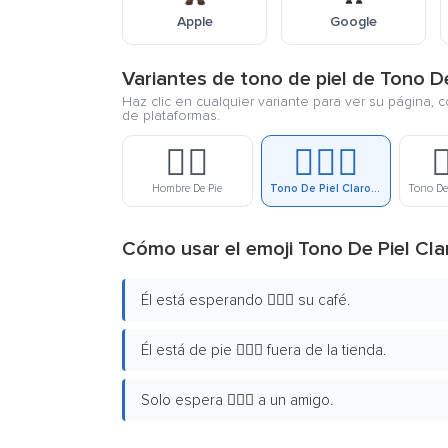
Apple
Google
Variantes de tono de piel de Tono D
Haz clic en cualquier variante para ver su página, 
de plataformas.
🧍‍♂️
🧍🏻‍♂️

Hombre De Pie
Tono De Piel Claro Hombre De Pie
Cómo usar el emoji Tono De Piel Cl
Él está esperando 🧍🏻‍♂️ su café.
Él está de pie 🧍🏻‍♂️ fuera de la tienda.
Solo espera 🧍🏻‍♂️ a un amigo.