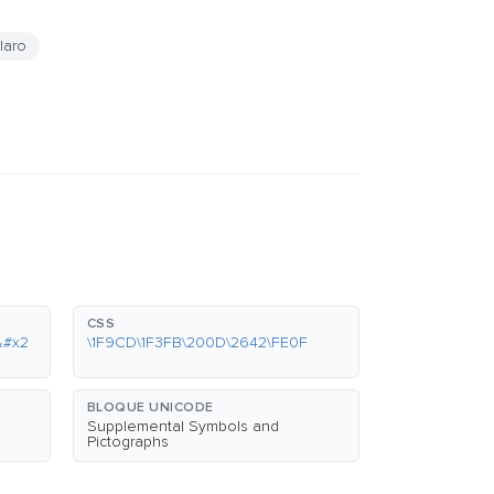
laro
CSS
&#x2
\1F9CD\1F3FB\200D\2642\FE0F
BLOQUE UNICODE
Supplemental Symbols and
Pictographs