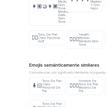
Medium-
Madres
Skin-
Y Dos
👩🏽‍🤝‍👩🏾
Tone-
Hijos
Medium-
Dark-
Skin-
Tone
Tono De Piel
Health-
🏌🏻
Claro Persona
Worker-
🧑🏽‍⚕️
Golf
Medium-Skin-
Tone
Emojis semánticamente similares
Coincidencias por significado mediante búsqueda v
Tono De Piel
Hombre De
Claro
Tono De Piel
🧍🏻
🧍🏿‍♂️
Persona De
Moreno De
Pie
Pie
Tono De Piel