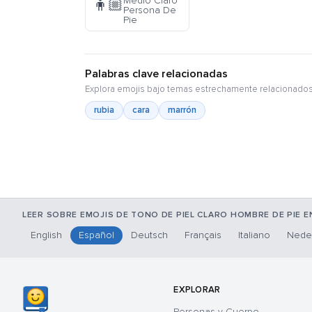
Medio Claro
🧍🏼
Persona De
Pie
Palabras clave relacionadas
Explora emojis bajo temas estrechamente relacionados
rubia
cara
marrón
LEER SOBRE EMOJIS DE TONO DE PIEL CLARO HOMBRE DE PIE E
English
Español
Deutsch
Français
Italiano
Nede
EXPLORAR
Personas y Cuerpo