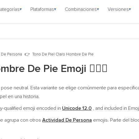
ategorías
Plataformas
Combinaciones
Versiones
▾
▾
▾
▾
d De Persona
Tono De Piel Claro Hombre De Pie
ombre De Pie Emoji
🧍🏻‍♂️
 pose neutral. Esta variante se elige comúnmente para especifi
el en una historia.
ly-qualified emoji encoded in
Unicode 12.0
, and included in Emoj
e agrupa con otros
Actividad De Persona
emojis. Parte del bl