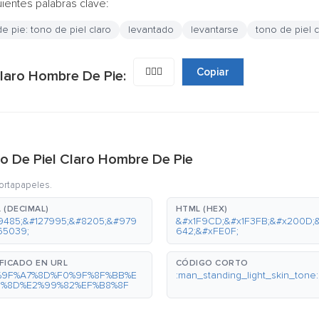
uientes palabras clave:
e pie: tono de piel claro
levantado
levantarse
tono de piel c
🧍🏻‍♂️
Copiar
Claro Hombre De Pie:
no De Piel Claro Hombre De Pie
portapapeles.
 (DECIMAL)
HTML (HEX)
9485;&#127995;&#8205;&#979
&#x1F9CD;&#x1F3FB;&#x200D;
65039;
642;&#xFE0F;
FICADO EN URL
CÓDIGO CORTO
%9F%A7%8D%F0%9F%8F%BB%E
:man_standing_light_skin_tone:
0%8D%E2%99%82%EF%B8%8F