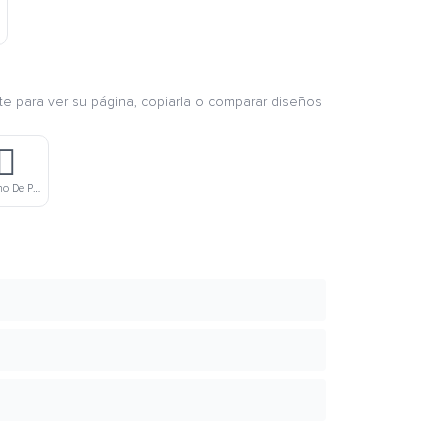
nte para ver su página, copiarla o comparar diseños
♂️
Hombre De Tono De Piel Moreno De Pie