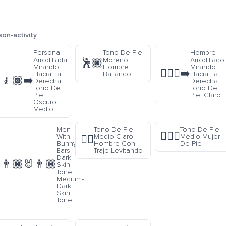
son-activity
Persona
Tono De Piel
Hombre
Arrodillada
Moreno
Arrodillado
🕺🏿
Mirando
Hombre
Mirando
🧎🏻‍♂️‍➡️
Hacia La
Bailando
Hacia La
🧎🏾‍➡️
Derecha
Derecha
Tono De
Tono De
Piel
Piel Claro
Oscuro
Medio
Men
Tono De Piel
Tono De Piel
🧍🏽‍♀️
With
Medio Claro
Medio Mujer
🕴🏼
Bunny
Hombre Con
De Pie
Ears:
Traje Levitando
Dark
👨🏿‍🐰‍👨🏾
Skin
Tone,
Medium-
Dark
Skin
Tone