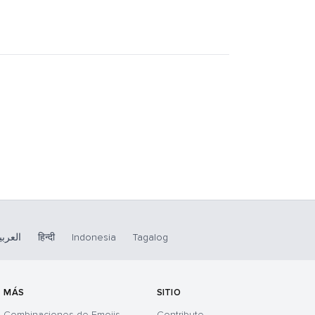
العربي
हिन्दी
Indonesia
Tagalog
MÁS
SITIO
Combinaciones de Emojis
Contribute