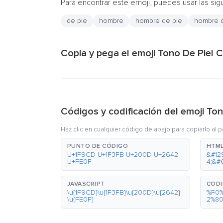
Para encontrar este emoji, puedes usar las sig
de pie
hombre
hombre de pie
hombre d
Copia y pega el emoji Tono De Piel 
Códigos y codificación del emoji To
Haz clic en cualquier código de abajo para copiarlo al 
PUNTO DE CÓDIGO
HTML
U+1F9CD U+1F3FB U+200D U+2642
&#12
U+FE0F
4;&#
JAVASCRIPT
CODI
\u{1F9CD}\u{1F3FB}\u{200D}\u{2642}
%F0
\u{FE0F}
2%8