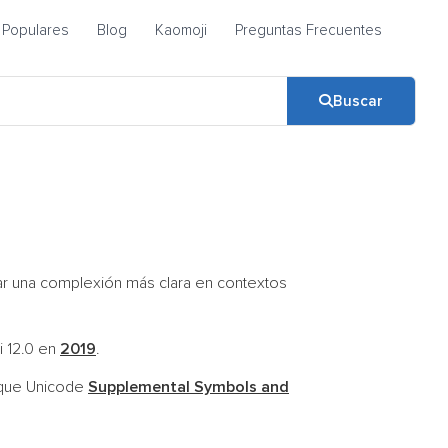
Populares
Blog
Kaomoji
Preguntas Frecuentes
Buscar
car una complexión más clara en contextos
i 12.0 en
2019
.
oque Unicode
Supplemental Symbols and