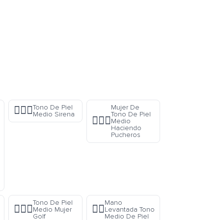
Tono De Piel
Mujer De
🧜🏽‍♀️
Medio Sirena
Tono De Piel
🙎🏽‍♀️
Medio
Haciendo
Pucheros
Tono De Piel
Mano
🏌🏽‍♀️
✋🏽
Medio Mujer
Levantada Tono
Golf
Medio De Piel