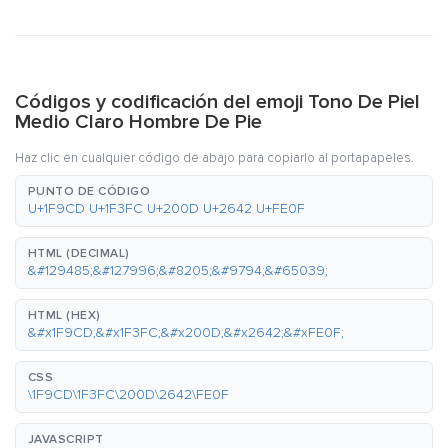
Códigos y codificación del emoji Tono De Piel
Medio Claro Hombre De Pie
Haz clic en cualquier código de abajo para copiarlo al portapapeles.
PUNTO DE CÓDIGO
U+1F9CD U+1F3FC U+200D U+2642 U+FE0F
HTML (DECIMAL)
&#129485;&#127996;&#8205;&#9794;&#65039;
HTML (HEX)
&#x1F9CD;&#x1F3FC;&#x200D;&#x2642;&#xFE0F;
CSS
\1F9CD\1F3FC\200D\2642\FE0F
JAVASCRIPT