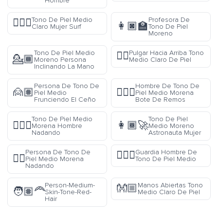
Hombre
Tono De Piel Medio
Profesora De
🏄🏼‍♀️
👩🏿‍🏫
Claro Mujer Surf
Tono De Piel
Moreno
Tono De Piel Medio
Pulgar Hacia Arriba Tono
👍🏼
💁🏾
Moreno Persona
Medio Claro De Piel
Inclinando La Mano
Persona De Tono De
Hombre De Tono De
🙍🏽
🚣🏾‍♂️
Piel Medio
Piel Medio Morena
Frunciendo El Ceño
Bote De Remos
Tono De Piel Medio
Tono De Piel
🏊🏾‍♂️
👩🏾‍🚀
Morena Hombre
Medio Moreno
Nadando
Astronauta Mujer
Persona De Tono De
Guardia Hombre De
💂🏽‍♂️
🏊🏾
Piel Medio Morena
Tono De Piel Medio
Nadando
Person-Medium-
Manos Abiertas Tono
👐🏼
🧑🏽‍🦰
Skin-Tone-Red-
Medio Claro De Piel
Hair