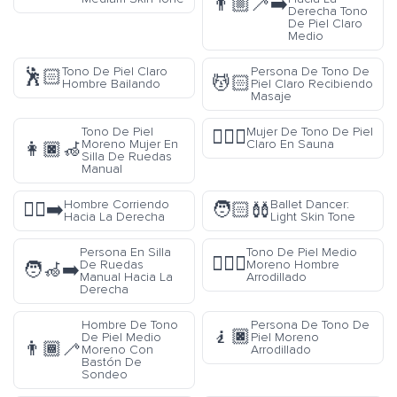
👨🏼‍🦯‍➡️
Derecha Tono
De Piel Claro
Medio
Tono De Piel Claro
Persona De Tono De
🕺🏻
💆🏻
Hombre Bailando
Piel Claro Recibiendo
Masaje
Tono De Piel
Mujer De Tono De Piel
🧖🏻‍♀️
Moreno Mujer En
Claro En Sauna
👩🏿‍🦽
Silla De Ruedas
Manual
Hombre Corriendo
Ballet Dancer:
🏃‍♂️‍➡️
🧑🏻‍🩰
Hacia La Derecha
Light Skin Tone
Persona En Silla
Tono De Piel Medio
🧎🏾‍♂️
De Ruedas
Moreno Hombre
🧑‍🦽‍➡️
Manual Hacia La
Arrodillado
Derecha
Hombre De Tono
Persona De Tono De
🧎🏿
De Piel Medio
Piel Moreno
👨🏾‍🦯
Moreno Con
Arrodillado
Bastón De
Sondeo