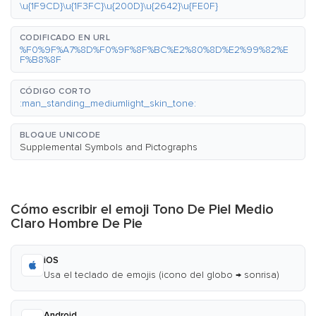
\u{1F9CD}\u{1F3FC}\u{200D}\u{2642}\u{FE0F}
CODIFICADO EN URL
%F0%9F%A7%8D%F0%9F%8F%BC%E2%80%8D%E2%99%82%E
F%B8%8F
CÓDIGO CORTO
:man_standing_mediumlight_skin_tone:
BLOQUE UNICODE
Supplemental Symbols and Pictographs
Cómo escribir el emoji Tono De Piel Medio
Claro Hombre De Pie
iOS
Usa el teclado de emojis (icono del globo → sonrisa)
Android