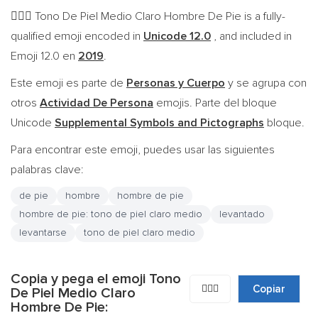
Tono De Piel Medio Claro Hombre De Pie is a fully-
🧍🏼‍♂️
qualified emoji encoded in
Unicode 12.0
, and included in
Emoji 12.0 en
2019
.
Este emoji es parte de
Personas y Cuerpo
y se agrupa con
otros
Actividad De Persona
emojis. Parte del bloque
Unicode
Supplemental Symbols and Pictographs
bloque.
Para encontrar este emoji, puedes usar las siguientes
palabras clave:
de pie
hombre
hombre de pie
hombre de pie: tono de piel claro medio
levantado
levantarse
tono de piel claro medio
Copia y pega el emoji Tono
🧍🏼‍♂️
Copiar
De Piel Medio Claro
Hombre De Pie: