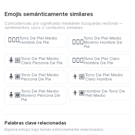
Emojis semánticamente similares
Coincidencias por significado mediante búsqueda vectorial —
sentimientos, usos o contextos similares.
Tono De Piel Medio
Tono De Piel Medio
🧍🏽‍♂️
🧍🏾‍♂️
Hombre De Pie
Moreno Hombre De
Pie
Tono De Piel Medio
Tono De Piel Claro
🧍🏼
🧍🏻‍♂️
Claro Persona De Pie
Hombre De Pie
Tono De Piel Medio
Tono De Piel Medio
🧍🏽
👨🏼
Persona De Pie
Claro Hombre
Tono De Piel Medio
Hombre De Tono De
👨🏽
🧍🏾
Moreno Persona De
Piel Medio
Pie
Palabras clave relacionadas
Explora emojis bajo temas estrechamente relacionados: