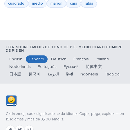
cuadrado
medio
marrón
cara
rubia
LEER SOBRE EMOJIS DE TONO DE PIEL MEDIO CLARO HOMBRE
DE PIE EN
English
Español
Deutsch
Français
Italiano
Nederlands
Português
Русский
简体中文
日本語
한국어
العربية
हिन्दी
Indonesia
Tagalog
Cada emoji, cada significado, cada idioma. Copia, pega, explora — en
15 idiomas y más de 3,700 emojis.