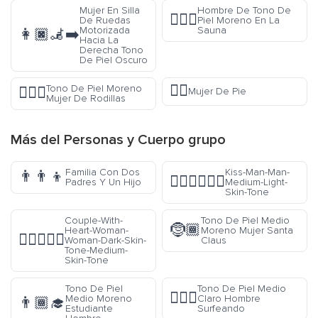
Mujer En Silla
Hombre De Tono De
🧖🏿‍♂️
De Ruedas
Piel Moreno En La
Motorizada
Sauna
👩🏿‍🦼‍➡️
Hacia La
Derecha Tono
De Piel Oscuro
🧍‍♀️
Tono De Piel Moreno
🧎🏿‍♀️
Mujer De Pie
Mujer De Rodillas
Más del
Personas y Cuerpo
grupo
Familia Con Dos
Kiss-Man-Man-
👨‍👨‍👦
👨🏼‍❤️‍💋‍👨🏼
Padres Y Un Hijo
Medium-Light-
Skin-Tone
Couple-With-
Tono De Piel Medio
🤶🏾
Heart-Woman-
Moreno Mujer Santa
👩🏿‍❤️‍👩🏽
Woman-Dark-Skin-
Claus
Tone-Medium-
Skin-Tone
Tono De Piel
Tono De Piel Medio
🏄🏼‍♂️
Medio Moreno
Claro Hombre
👨🏾‍🎓
Estudiante
Surfeando