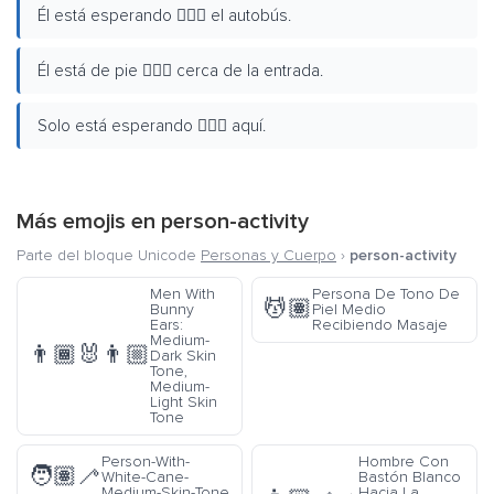
Él está esperando 🧍🏼‍♂️ el autobús.
Él está de pie 🧍🏼‍♂️ cerca de la entrada.
Solo está esperando 🧍🏼‍♂️ aquí.
Más emojis en
person-activity
Parte del bloque Unicode
Personas y Cuerpo
›
person-activity
Men With
Persona De Tono De
💆🏽
Bunny
Piel Medio
Ears:
Recibiendo Masaje
Medium-
👨🏾‍🐰‍👨🏼
Dark Skin
Tone,
Medium-
Light Skin
Tone
Person-With-
Hombre Con
🧑🏽‍🦯
White-Cane-
Bastón Blanco
Medium-Skin-Tone
Hacia La