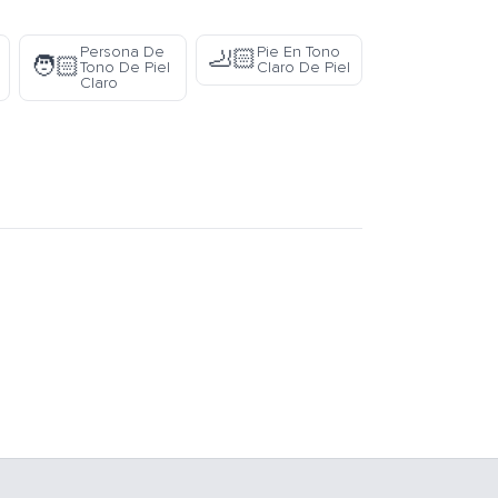
Persona De
Pie En Tono
🦶🏻
🧑🏻
Tono De Piel
Claro De Piel
Claro