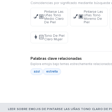
Coincidencias por significado mediante búsqueda v
Pintarse Las
Pintarse Las
Uñas Tono
Uñas Tono
💅🏼
💅🏿
Medio Claro
Moreno De
De Piel
Piel
Tono De Piel
👩🏻
Claro Mujer
Palabras clave relacionadas
Explora emojis bajo temas estrechamente relacionados
azul
estrella
LEER SOBRE EMOJIS DE PINTARSE LAS UÑAS TONO CLARO DE PI