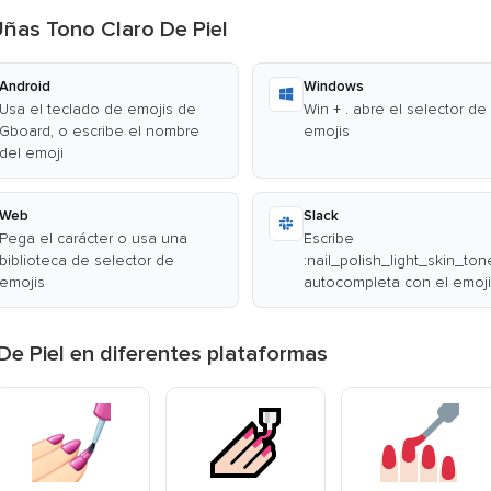
Uñas Tono Claro De Piel
Android
Windows
Usa el teclado de emojis de
Win + . abre el selector de
Gboard, o escribe el nombre
emojis
del emoji
Web
Slack
Pega el carácter o usa una
Escribe
biblioteca de selector de
:nail_polish_light_skin_ton
emojis
autocompleta con el emoji
De Piel en diferentes plataformas