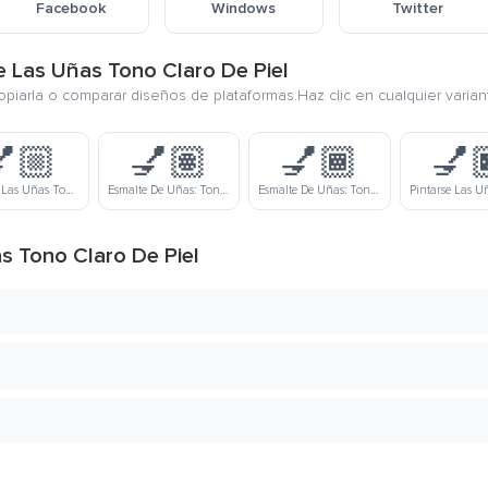
Facebook
Windows
Twitter
se Las Uñas Tono Claro De Piel
copiarla o comparar diseños de plataformas.Haz clic en cualquier varia
🏼
💅🏽
💅🏾
💅
Pintarse Las Uñas Tono Medio Claro De Piel
Esmalte De Uñas: Tono De Piel Medio
Esmalte De Uñas: Tono De Piel Medio Oscuro
s Tono Claro De Piel