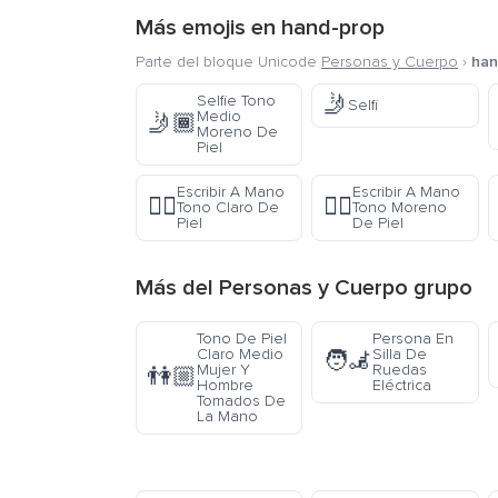
Más emojis en
hand-prop
Parte del bloque Unicode
Personas y Cuerpo
›
han
🤳
Selfie Tono
Selfi
Medio
🤳🏾
Moreno De
Piel
Escribir A Mano
Escribir A Mano
✍🏻
✍🏿
Tono Claro De
Tono Moreno
Piel
De Piel
Más del
Personas y Cuerpo
grupo
Tono De Piel
Persona En
Claro Medio
Silla De
🧑‍🦼
Mujer Y
Ruedas
👫🏼
Hombre
Eléctrica
Tomados De
La Mano