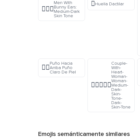
🫆
Men With
Huella Dactilar
Bunny Ears:
👯🏾‍♂️
Medium-Dark
Skin Tone
Puño Hacia
Couple-
✊🏻
Arriba Puño
With-
Claro De Piel
Heart-
Woman-
Woman-
👩🏾‍❤️‍👩🏿
Medium-
Dark-
Skin-
Tone-
Dark-
Skin-Tone
Emojis semánticamente similares