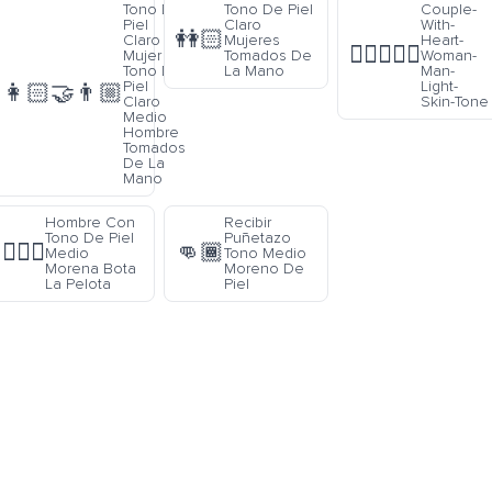
Tono De
Tono De Piel
Couple-
Piel
Claro
With-
👭🏻
Claro
Mujeres
Heart-
👩🏻‍❤️‍👨🏻
Mujer Y
Tomados De
Woman-
Tono De
La Mano
Man-
Piel
Light-
👩🏻‍🤝‍👨🏼
Claro
Skin-Tone
Medio
Hombre
Tomados
De La
Mano
Hombre Con
Recibir
Tono De Piel
Puñetazo
⛹🏾‍♂️
👊🏾
Medio
Tono Medio
Morena Bota
Moreno De
La Pelota
Piel