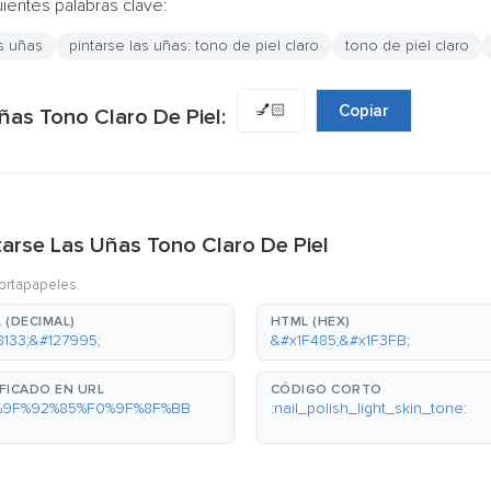
uientes palabras clave:
as uñas
pintarse las uñas: tono de piel claro
tono de piel claro
💅🏻
Copiar
ñas Tono Claro De Piel:
ntarse Las Uñas Tono Claro De Piel
portapapeles.
 (DECIMAL)
HTML (HEX)
8133;&#127995;
&#x1F485;&#x1F3FB;
FICADO EN URL
CÓDIGO CORTO
%9F%92%85%F0%9F%8F%BB
:nail_polish_light_skin_tone: