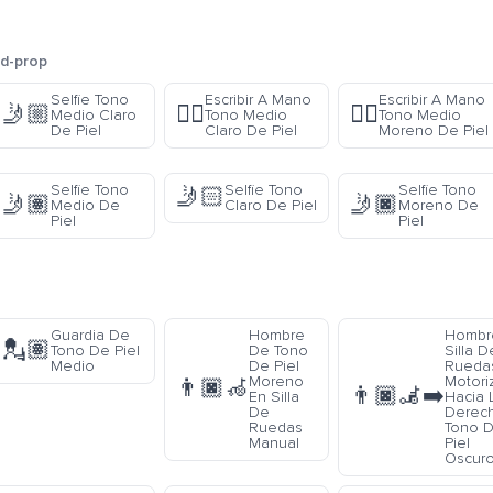
d-prop
Selfie Tono
Escribir A Mano
Escribir A Mano
🤳🏼
✍🏼
✍🏾
Medio Claro
Tono Medio
Tono Medio
De Piel
Claro De Piel
Moreno De Piel
Selfie Tono
Selfie Tono
Selfie Tono
🤳🏻
🤳🏽
🤳🏿
Medio De
Claro De Piel
Moreno De
Piel
Piel
Guardia De
Hombre
Hombr
💂🏽
Tono De Piel
De Tono
Silla D
Medio
De Piel
Rueda
Moreno
Motori
👨🏿‍🦽
👨🏿‍🦼‍➡️
En Silla
Hacia 
De
Derec
Ruedas
Tono 
Manual
Piel
Oscur