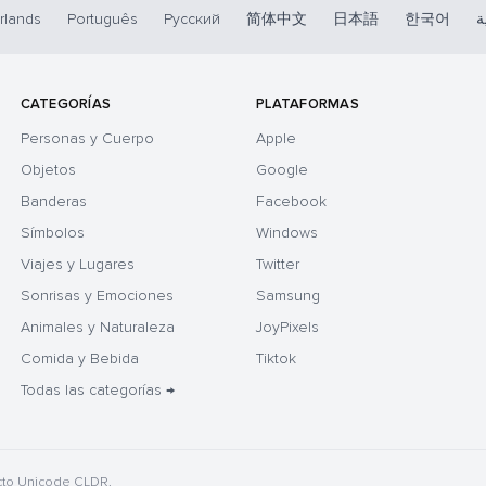
rlands
Português
Русский
简体中文
日本語
한국어
ة
CATEGORÍAS
PLATAFORMAS
Personas y Cuerpo
Apple
Objetos
Google
Banderas
Facebook
Símbolos
Windows
Viajes y Lugares
Twitter
Sonrisas y Emociones
Samsung
Animales y Naturaleza
JoyPixels
Comida y Bebida
Tiktok
Todas las categorías →
cto Unicode CLDR.