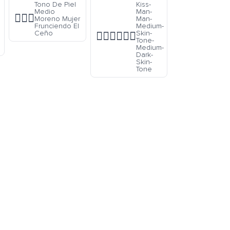
Tono De Piel
Kiss-
Medio
Man-
🙍🏾‍♀️
Moreno Mujer
Man-
Frunciendo El
Medium-
Ceño
Skin-
👨🏽‍❤️‍💋‍👨🏾
Tone-
Medium-
Dark-
Skin-
Tone