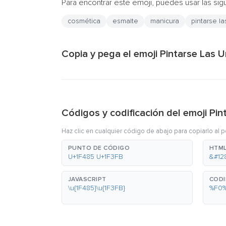
Para encontrar este emoji, puedes usar las sig
cosmética
esmalte
manicura
pintarse l
Copia y pega el emoji Pintarse Las U
Códigos y codificación del emoji Pi
Haz clic en cualquier código de abajo para copiarlo al 
PUNTO DE CÓDIGO
HTML
U+1F485 U+1F3FB
&#12
JAVASCRIPT
CODI
\u{1F485}\u{1F3FB}
%F0