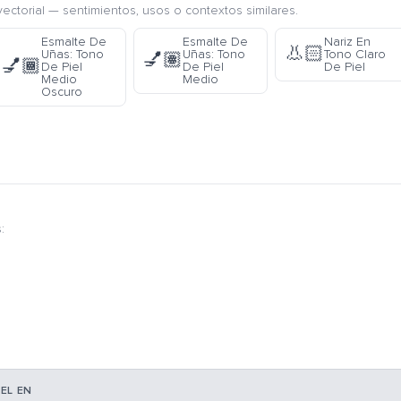
ectorial — sentimientos, usos o contextos similares.
Esmalte De
Esmalte De
Nariz En
👃🏻
Uñas: Tono
Uñas: Tono
Tono Claro
💅🏽
💅🏾
De Piel
De Piel
De Piel
Medio
Medio
Oscuro
:
EL EN