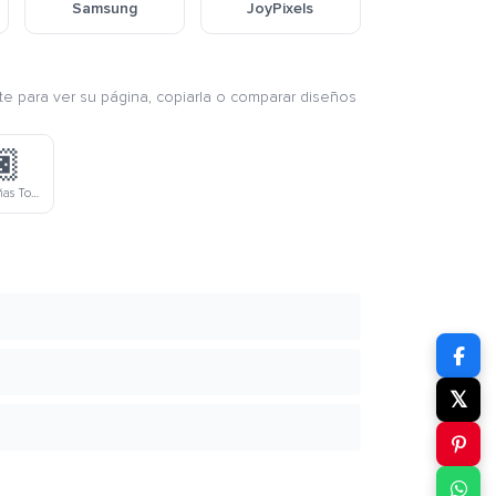
Samsung
JoyPixels
nte para ver su página, copiarla o comparar diseños
🏿
Pintarse Las Uñas Tono Moreno De Piel
𝕏