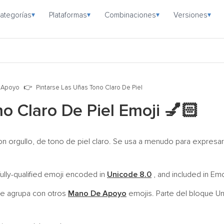
ategorías
Plataformas
Combinaciones
Versiones
▾
▾
▾
▾
 Apoyo
Pintarse Las Uñas Tono Claro De Piel
no Claro De Piel Emoji
💅🏻
 orgullo, de tono de piel claro. Se usa a menudo para expresar
fully-qualified emoji encoded in
Unicode 8.0
, and included in Emo
e agrupa con otros
Mano De Apoyo
emojis. Parte del bloque U