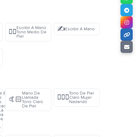
✍️
Escribir A Mano
Escribir A Mano
✍🏽
Tono Medio De
Piel
e En
Mano De
Tono De Piel
🏊🏻‍♀️
e
Llamada
Claro Mujer
🤙🏻
s
Tono Claro
Nadando
zada
De Piel
La
ha
De
o