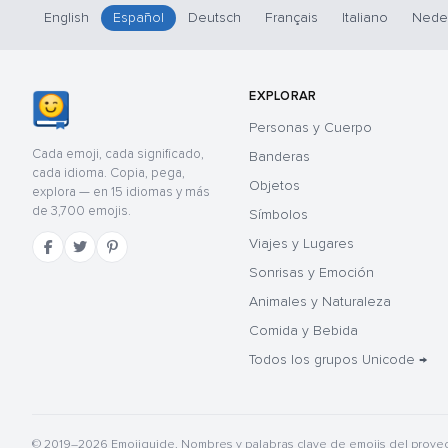
English
Español
Deutsch
Français
Italiano
Nede
EXPLORAR
Personas y Cuerpo
Cada emoji, cada significado,
Banderas
cada idioma. Copia, pega,
Objetos
explora — en 15 idiomas y más
de 3,700 emojis.
Símbolos
Viajes y Lugares
Sonrisas y Emoción
Animales y Naturaleza
Comida y Bebida
Todos los grupos Unicode →
© 2019–2026 Emojiguide. Nombres y palabras clave de emojis del proye