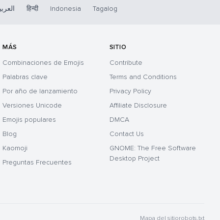
العربي
हिन्दी
Indonesia
Tagalog
MÁS
SITIO
Combinaciones de Emojis
Contribute
Palabras clave
Terms and Conditions
Por año de lanzamiento
Privacy Policy
Versiones Unicode
Affiliate Disclosure
Emojis populares
DMCA
Blog
Contact Us
Kaomoji
GNOME: The Free Software
Desktop Project
Preguntas Frecuentes
Mapa del sitio
robots.txt