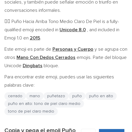
sociales, y también puede señalar emoción o triunfo en
conversaciones informales.
Puño Hacia Arriba Tono Medio Claro De Piel is a fully-
✊🏼
qualified emoji encoded in
Unicode 8.0
, and included in
Emoji 1.0 en
2015
.
Este emoji es parte de
Personas y Cuerpo
y se agrupa con
otros
Mano Con Dedos Cerrados
emojis. Parte del bloque
Unicode
Dingbats
bloque.
Para encontrar este emoji, puedes usar las siguientes
palabras clave:
cerrado
mano
puñetazo
puño
puño en alto
puño en alto: tono de piel claro medio
tono de piel claro medio
Copia y pega el emoji Puño