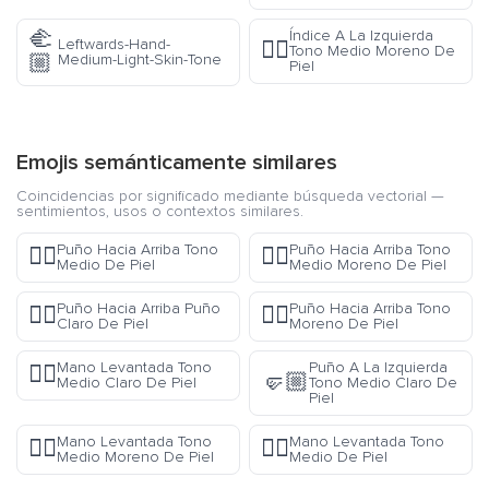
🫲
Índice A La Izquierda
Leftwards-Hand-
👈🏾
Tono Medio Moreno De
🏼
Medium-Light-Skin-Tone
Piel
Emojis semánticamente similares
Coincidencias por significado mediante búsqueda vectorial —
sentimientos, usos o contextos similares.
Puño Hacia Arriba Tono
Puño Hacia Arriba Tono
✊🏽
✊🏾
Medio De Piel
Medio Moreno De Piel
Puño Hacia Arriba Puño
Puño Hacia Arriba Tono
✊🏻
✊🏿
Claro De Piel
Moreno De Piel
Mano Levantada Tono
Puño A La Izquierda
✋🏼
🤛🏼
Medio Claro De Piel
Tono Medio Claro De
Piel
Mano Levantada Tono
Mano Levantada Tono
✋🏾
✋🏽
Medio Moreno De Piel
Medio De Piel