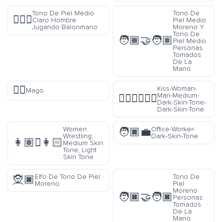
Tono De Piel Medio
Tono De
🤾🏼‍♂️
Claro Hombre
Piel Medio
Jugando Balonmano
Moreno Y
Tono De
🧑🏾‍🤝‍🧑🏽
Piel Medio
Personas
Tomados
De La
Mano
🧙‍♀️
Kiss-Woman-
Mago
Man-Medium-
👩🏾‍❤️‍💋‍👨🏿
Dark-Skin-Tone-
Dark-Skin-Tone
Women
Office-Worker-
🧑🏿‍💼
Wrestling:
Dark-Skin-Tone
👩🏽‍🫯‍👩🏻
Medium Skin
Tone, Light
Skin Tone
Elfo De Tono De Piel
Tono De
🧝🏿
Moreno
Piel
Moreno
🧑🏿‍🤝‍🧑🏿
Personas
Tomados
De La
Mano