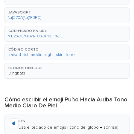
JAVASCRIPT
\u{270A}\u{1F3FC}
CODIFICADO EN URL
%E2%9C%8A%F0%9F%8F%BC
CÓDIGO CORTO
:raised_fist_mediumlight_skin_tone:
BLOQUE UNICODE
Dingbats
Cómo escribir el emoji Puño Hacia Arriba Tono
Medio Claro De Piel
iOS
Usa el teclado de emojis (icono del globo → sonrisa)