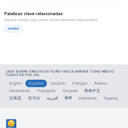
Palabras clave relacionadas
Explora emojis bajo temas estrechamente relacionados:
medio
LEER SOBRE EMOJIS DE PUÑO HACIA ARRIBA TONO MEDIO
CLARO DE PIEL EN
English
Español
Deutsch
Français
Italiano
Nederlands
Português
Русский
简体中文
日本語
한국어
العربية
हिन्दी
Indonesia
Tagalog