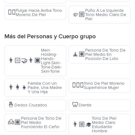
Pulgar Hacia Arriba Tono
Puño A La Izquierda
👍🏿
🤛🏼
Moreno De Piel
Tono Medio Claro De
Piel
Más del
Personas y Cuerpo
grupo
Men-
Persona De Tono De
🧘🏽
Holding-
Piel Medio En
Hands-
Posición De Loto
👨🏻‍🤝‍👨🏿
Light-Skin-
Tone-Dark-
Skin-Tone
Familia Con Un
Tono De Piel Moreno
🦸🏿‍♀️
👨‍👩‍👧
Padre, Una Madre
Superhéroe Mujer
Y Una Hija
🤞
🦷
Dedos Cruzados
Diente
Persona De Tono De
Tono De Piel
🙍🏽
Piel Medio
Medio Claro
👨🏼‍🎓
Frunciendo El Ceño
Estudiante
Hombre