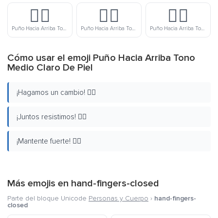
✊🏽
✊🏾
✊🏿
Puño Hacia Arriba Tono Medio De Piel
Puño Hacia Arriba Tono Medio Moreno De Piel
Puño Hacia Arriba Tono Moreno De Piel
Cómo usar el emoji Puño Hacia Arriba Tono
Medio Claro De Piel
¡Hagamos un cambio! ✊🏼
¡Juntos resistimos! ✊🏼
¡Mantente fuerte! ✊🏼
Más emojis en
hand-fingers-closed
Parte del bloque Unicode
Personas y Cuerpo
›
hand-fingers-
closed