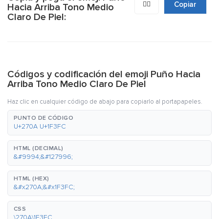
✊🏼
Copiar
Hacia Arriba Tono Medio
Claro De Piel:
Códigos y codificación del emoji Puño Hacia
Arriba Tono Medio Claro De Piel
Haz clic en cualquier código de abajo para copiarlo al portapapeles.
PUNTO DE CÓDIGO
U+270A U+1F3FC
HTML (DECIMAL)
&#9994;&#127996;
HTML (HEX)
&#x270A;&#x1F3FC;
CSS
\270A\1F3FC