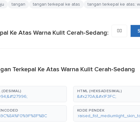
nju
tangan
tangan terkepal ke atas
tangan terkepal ke atas: 
✊🏼
S
epal Ke Atas Warna Kulit Cerah-Sedang:
gan Terkepal Ke Atas Warna Kulit Cerah-Sedang
 (DESIMAL)
HTML (HEKSADESIMAL)
94;&#127996;
&#x270A;&#x1F3FC;
-ENCODED
KODE PENDEK
%9C%8A%F0%9F%8F%BC
:raised_fist_mediumlight_skin_t