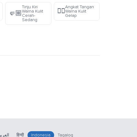
Tinju Kiri
Angkat Tangan
✋🏾
Warna Kulit
Warna Kulit
🤛🏼
Cerah-
Gelap
Sedang
العربي
हिन्दी
Indonesia
Tagalog