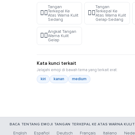
Tangan
Tangan
Terkepal Ke
Terkepal Ke
✊🏽
✊🏾
Atas Warna Kulit
Atas Warna Kulit
Sedang
Gelap-Sedang
Angkat Tangan
✋🏽
Warna Kulit
Gelap
Kata kunci terkait
Jelajahi emoji di bawah tema yang terkait erat:
kiri
kanan
medium
BACA TENTANG EMOJI TANGAN TERKEPAL KE ATAS WARNA KULI
English
Español
Deutsch
Français
Italiano
Nede