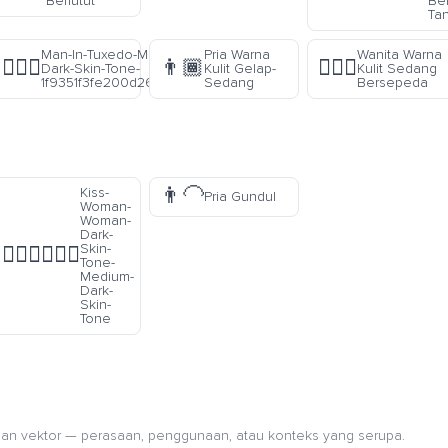
Berlutut
Be
Ta
Man-In-Tuxedo-Medium-
Pria Warna
Wanita Warna
🤵🏾‍♂️
👨🏾
🚴🏽‍♀️
Dark-Skin-Tone-
Kulit Gelap-
Kulit Sedang
1f9351f3fe200d2642fe0f
Sedang
Bersepeda
👨‍🦲
Kiss-
Pria Gundul
Woman-
Woman-
Dark-
Skin-
👩🏿‍❤️‍💋‍👩🏾
Tone-
Medium-
Dark-
Skin-
Tone
an vektor — perasaan, penggunaan, atau konteks yang serupa.