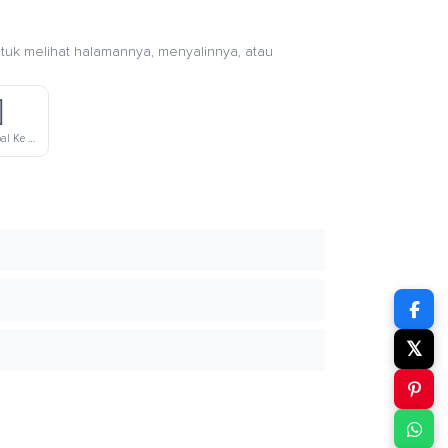
ntuk melihat halamannya, menyalinnya, atau

Tangan Terkepal Ke Atas Warna Kulit Gelap
𝕏