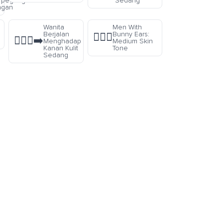
rpegangan
Sedang
ngan
Wanita
Men With
Berjalan
Bunny Ears:
👯🏽‍♂️
🚶🏽‍♀️‍➡️
Menghadap
Medium Skin
Kanan Kulit
Tone
Sedang