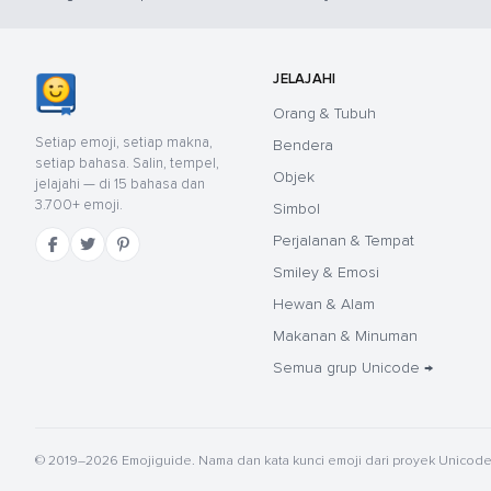
JELAJAHI
Orang & Tubuh
Setiap emoji, setiap makna,
Bendera
setiap bahasa. Salin, tempel,
Objek
jelajahi — di 15 bahasa dan
3.700+ emoji.
Simbol
Perjalanan & Tempat
Smiley & Emosi
Hewan & Alam
Makanan & Minuman
Semua grup Unicode →
© 2019–2026 Emojiguide. Nama dan kata kunci emoji dari proyek Unicod