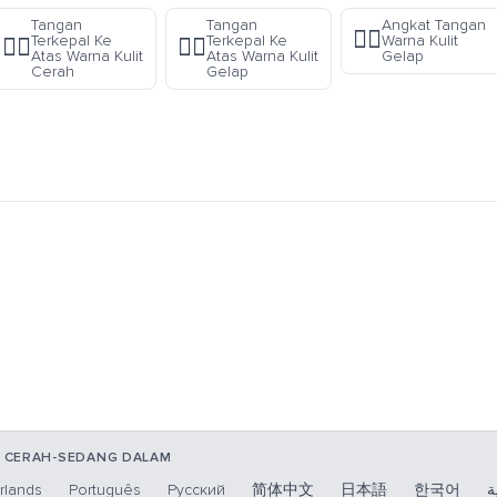
Tangan
Tangan
Angkat Tangan
✋🏼
Terkepal Ke
Terkepal Ke
Warna Kulit
✊🏻
✊🏿
Atas Warna Kulit
Atas Warna Kulit
Gelap
Cerah
Gelap
T CERAH-SEDANG DALAM
rlands
Português
Русский
简体中文
日本語
한국어
ة