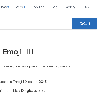
inasi
Versi
Populer
Blog
Kaomoji
FAQ
▾
▾
Cari
g Emoji
✊🏼
. Ini sering menyampaikan pemberdayaan atau
.
luded in Emoji 1.0 dalam
2015
.
gian dari blok
Dingbats
blok.