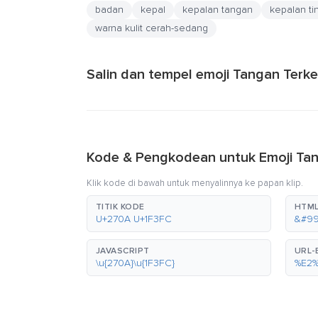
badan
kepal
kepalan tangan
kepalan ti
warna kulit cerah-sedang
Salin dan tempel emoji Tangan Terk
Kode & Pengkodean untuk Emoji Tan
Klik kode di bawah untuk menyalinnya ke papan klip.
TITIK KODE
HTML
U+270A U+1F3FC
&#99
JAVASCRIPT
URL
\u{270A}\u{1F3FC}
%E2