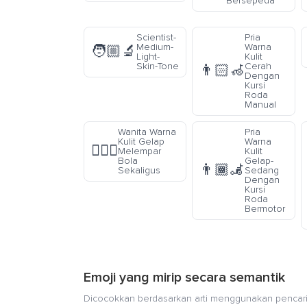
Bersepeda
Scientist-
Pria
Medium-
Warna
🧑🏼‍🔬
Light-
Kulit
Skin-Tone
Cerah
👨🏻‍🦽
Dengan
Kursi
Roda
Manual
Wanita Warna
Pria
Kulit Gelap
Warna
🤹🏿‍♀️
Melempar
Kulit
Bola
Gelap-
👨🏾‍🦼
Sekaligus
Sedang
Dengan
Kursi
Roda
Bermotor
Emoji yang mirip secara semantik
Dicocokkan berdasarkan arti menggunakan pencari