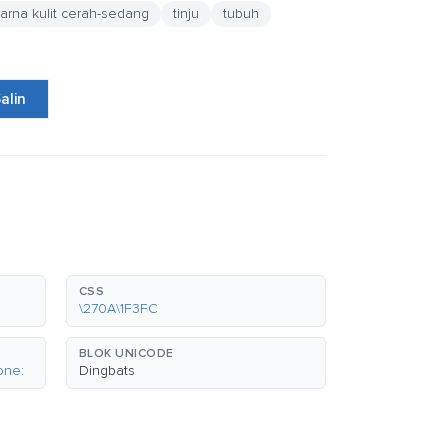
warna kulit cerah-sedang
tinju
tubuh
alin
CSS
\270A\1F3FC
BLOK UNICODE
one:
Dingbats