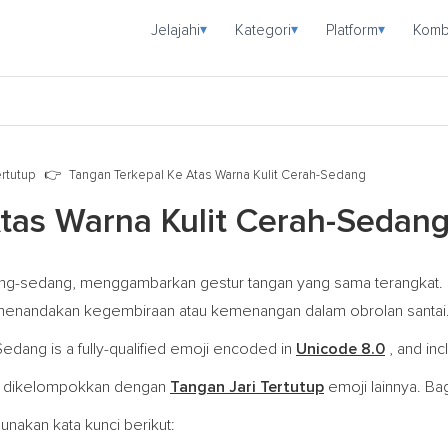
Jelajahi
Kategori
Platform
Komb
▾
▾
▾
ertutup
Tangan Terkepal Ke Atas Warna Kulit Cerah-Sedang
tas Warna Kulit Cerah-Sedan
terang-sedang, menggambarkan gestur tangan yang sama terangkat
a menandakan kegembiraan atau kemenangan dalam obrolan santai
edang is a fully-qualified emoji encoded in
Unicode 8.0
, and inc
 dikelompokkan dengan
Tangan Jari Tertutup
emoji lainnya. Ba
nakan kata kunci berikut: