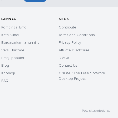
LAINNYA
SITUS
Kombinasi Emoji
Contribute
Kata Kunci
Terms and Conditions
Berdasarkan tahun rilis
Privacy Policy
Versi Unicode
Affiliate Disclosure
Emoji populer
DMCA
Blog
Contact Us
Kaomoji
GNOME: The Free Software
Desktop Project
FAQ
Peta situs
robots.txt