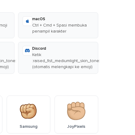
macOS
moji
Ctrl + Cmd + Spasi membuka
penampil karakter
Discord
Ketik
kin_tone:
:raised_fist_mediumlight_skin_tone:
moji)
(otomatis melengkapi ke emoji)
Samsung
JoyPixels