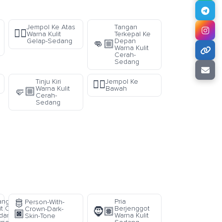
Jempol Ke Atas
Tangan
👍🏾
Warna Kulit
Terkepal Ke
Gelap-Sedang
Depan
👊🏼
Warna Kulit
Cerah-
Sedang
Tinju Kiri
Jempol Ke
👎🏿
Warna Kulit
Bawah
🤛🏼
Cerah-
Sedang
🫅
ang Warna
Pria
Person-With-
it Cerah-
Berjenggot
Crown-Dark-
🧔🏽
🏿
dang
Warna Kulit
Skin-Tone