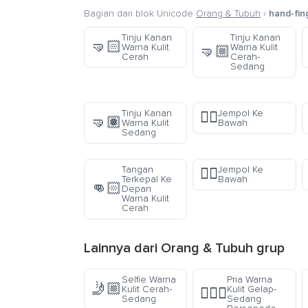
Bagian dari blok Unicode
Orang & Tubuh
›
hand-fin
Tinju Kanan
Tinju Kanan
🤜🏻
Warna Kulit
Warna Kulit
🤜🏼
Cerah
Cerah-
Sedang
Tinju Kanan
Jempol Ke
👎🏻
🤜🏽
Warna Kulit
Bawah
Sedang
Tangan
Jempol Ke
👎🏽
Terkepal Ke
Bawah
👊🏻
Depan
Warna Kulit
Cerah
Lainnya dari
Orang & Tubuh
grup
Selfie Warna
Pria Warna
🤳🏼
Kulit Cerah-
Kulit Gelap-
🚴🏾‍♂️
Sedang
Sedang