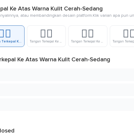
epal Ke Atas Warna Kulit Cerah-Sedang
nyalinnya, atau membandingkan desain platform.Klik varian apa pun u
✊🏼
✊🏽
✊🏾
✊
Tangan Terkepal Ke Atas Warna Kulit Cerah-Sedang
Tangan Terkepal Ke Atas Warna Kulit Sedang
Tangan Terkepal Ke Atas Warna Kulit Gelap-Sedang
kepal Ke Atas Warna Kulit Cerah-Sedang
closed