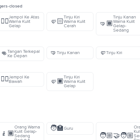
gers-closed
Jempol Ke Atas
Tinju Kiri
Tinju Kanan
👍🏿
🤛🏻
Warna Kulit
Warna Kulit
Warna Kulit
🤜🏾
Gelap
Cerah
Gelap-
Sedang
🤜
🤛
Tangan Terkepal
👊
Tinju Kanan
Tinju Kiri
Ke Depan
Jempol Ke
Tinju Kiri
👎🏾
🤛🏿
Bawah
Warna Kulit
Gelap
🧑‍🏫
Orang Warna
Or
Guru
Kulit Gelap-
Kul
🧎🏾
🧑🏼‍🤝‍🧑🏼
Sedang
Se