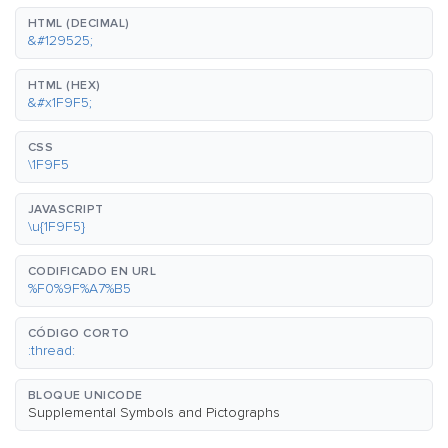
HTML (DECIMAL)
&#129525;
HTML (HEX)
&#x1F9F5;
CSS
\1F9F5
JAVASCRIPT
\u{1F9F5}
CODIFICADO EN URL
%F0%9F%A7%B5
CÓDIGO CORTO
:thread:
BLOQUE UNICODE
Supplemental Symbols and Pictographs