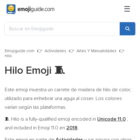
☰
Emojiguide.com
Actividades
Artes Y Manualidades
Hilo
Hilo Emoji
🧵
Este emoji muestra un carrete de madera de hilo de color,
utilizado para enhebrar una aguja al coser. Los colores
varían según las plataformas.
Hilo is a fully-qualified emoji encoded in
Unicode 11.0
,
🧵
and included in Emoji 11.0 en
2018
.
Este emoji es parte de
Actividades
y se agrupa con otros