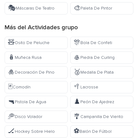
🎭
🎨
Máscaras De Teatro
Paleta De Pintor
Más del
Actividades
grupo
🧸
🎊
Osito De Peluche
Bola De Confeti
🪆
🥌
Muñeca Rusa
Piedra De Curling
🎍
🥈
Decoración De Pino
Medalla De Plata
🃏
🥍
Comodín
Lacrosse
🔫
♟️
Pistola De Agua
Peón De Ajedrez
🥏
🎐
Disco Volador
Campanilla De Viento
🏒
⚽
Hockey Sobre Hielo
Balón De Fútbol