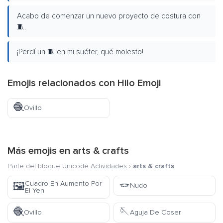
Acabo de comenzar un nuevo proyecto de costura con
🧵.
¡Perdí un 🧵 en mi suéter, qué molesto!
Emojis relacionados con Hilo Emoji
🧶
Ovillo
Más emojis en
arts & crafts
Parte del bloque Unicode
Actividades
›
arts & crafts
🪢
Cuadro En Aumento Por
🖼️
Nudo
El Yen
🧶
🪡
Ovillo
Aguja De Coser