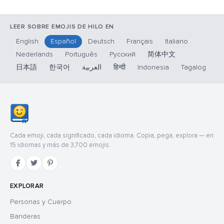
LEER SOBRE EMOJIS DE HILO EN
English
Español
Deutsch
Français
Italiano
Nederlands
Português
Русский
简体中文
日本語
한국어
العربية
हिन्दी
Indonesia
Tagalog
Cada emoji, cada significado, cada idioma. Copia, pega, explora — en
15 idiomas y más de 3,700 emojis.
EXPLORAR
Personas y Cuerpo
Banderas