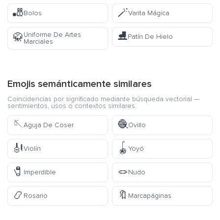
🎳
🪄
Bolos
Varita Mágica
⛸️
Uniforme De Artes
🥋
Patín De Hielo
Marciales
Emojis semánticamente similares
Coincidencias por significado mediante búsqueda vectorial —
sentimientos, usos o contextos similares.
🪡
🧶
Aguja De Coser
Ovillo
🎻
🪀
Violín
Yoyó
🧷
🪢
Imperdible
Nudo
📿
🔖
Rosario
Marcapáginas