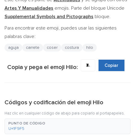
Artes Y Manualidades
emojis. Parte del bloque Unicode
Supplemental Symbols and Pictographs
bloque.
Para encontrar este emoji, puedes usar las siguientes
palabras clave:
aguja
carrete
coser
costura
hilo
🧵
Copiar
Copia y pega el emoji Hilo:
Códigos y codificación del emoji Hilo
Haz clic en cualquier código de abajo para copiarlo al portapapeles.
PUNTO DE CÓDIGO
U+1F9F5