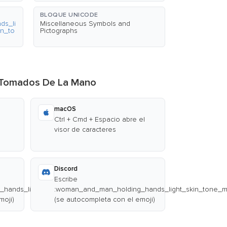
BLOQUE UNICODE
ds_li
Miscellaneous Symbols and
in_to
Pictographs
e Tomados De La Mano
macOS
Ctrl + Cmd + Espacio abre el
visor de caracteres
Discord
Escribe
hands_light_skin_tone_mediumdark_skin_tone:
:woman_and_man_holding_hands_light_skin_tone_m
moji)
(se autocompleta con el emoji)