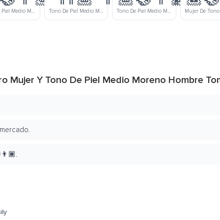
Tono De Piel Medio Moreno Mujer Y Tono De Piel Medio Hombre Tomados De La Mano
Tono De Piel Medio Moreno Mujer Y Hombre Tomados De La Mano
Tono De Piel Medio Moreno Mujer Y Tono De Piel Moreno Hombre Tomados De La Mano
laro Mujer Y Tono De Piel Medio Moreno Hombre 
 mercado.
‍👨🏾.
ily