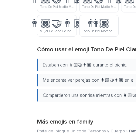
Tono De Piel Medio Moreno Mujer Y Tono De Piel Claro Hombre Tomados De La Mano
Tono De Piel Medio Moreno Mujer Y Tono De Piel Claro Medio Hombre Tomados De La Mano
👩🏿‍🤝‍👨🏾
👫🏿
Mujer De Tono De Piel Moreno Y Hombre De Tono De Piel Medio Moreno Tomados De La Mano
Tono De Piel Moreno Mujer Y Hombre Tomados De La Mano
Cómo usar el emoji Tono De Piel C
Estaban con 👩🏻‍🤝‍👨🏾 durante el picnic.
Me encanta ver parejas con 👩🏻‍🤝‍👨🏾 en el
Compartieron una sonrisa mientras con 👩🏻‍🤝
Más emojis en
family
Parte del bloque Unicode
Personas y Cuerpo
›
fam