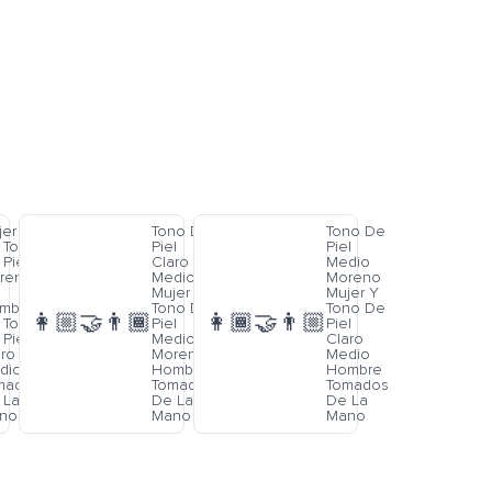
jer
Tono De
Tono De
 Tono
Piel
Piel
Piel
Claro
Medio
reno
Medio
Moreno
Mujer Y
Mujer Y
mbre
Tono De
Tono De
👩🏼‍🤝‍👨🏾
👩🏾‍🤝‍👨🏼
 Tono
Piel
Piel
Piel
Medio
Claro
aro
Moreno
Medio
dio
Hombre
Hombre
mados
Tomados
Tomados
 La
De La
De La
no
Mano
Mano