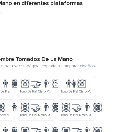
Mano en diferentes plataformas
 Hombre Tomados De La Mano
nte para ver su página, copiarla o comparar diseños
‍👨🏿
👩🏼‍🤝‍👨🏻
👫🏼
Mujer De Tono De Piel Claro Y Hombre De Tono De Piel Moreno Tomados De La Mano
Tono De Piel Claro Medio Mujer Y Tono De Piel Claro Hombre Tomados De La Mano
Tono De Piel Claro Medio Mujer Y Hombre Tomados De La Mano
🏽
👩🏽‍🤝‍👨🏾
👩🏽‍🤝‍👨🏿
Tono De Piel Medio Mujer Y Hombre Tomados De La Mano
Tono De Piel Medio Mujer Y Tono De Piel Medio Moreno Hombre Tomados De La Mano
Tono De Piel Medio Mujer Y Tono De Piel Moreno Hombre Tomados De La Mano
‍👨🏻
👩🏿‍🤝‍👨🏼
👩🏿‍🤝‍👨🏽