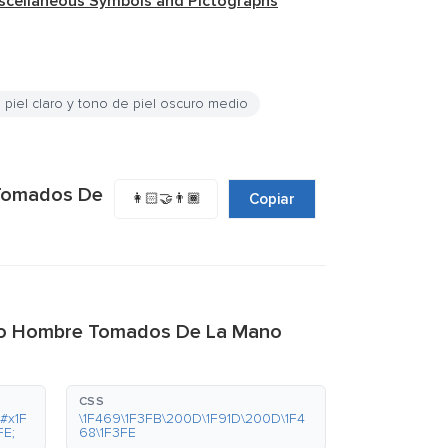
scellaneous Symbols and Pictographs
piel claro y tono de piel oscuro medio
 Tomados De
👩🏻‍🤝‍👨🏾
Copiar
reno Hombre Tomados De La Mano
CSS
#x1F
\1F469\1F3FB\200D\1F91D\200D\1F4
FE;
68\1F3FE