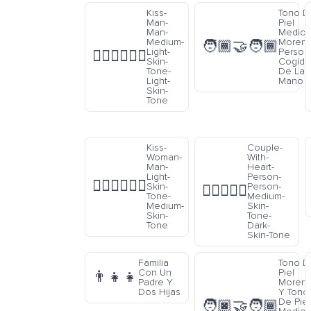
Kiss-
Tono D
Man-
Piel
Man-
Medio
Medium-
Moren
🧑🏾‍🤝‍🧑🏾
Light-
Person
👨🏼‍❤️‍💋‍👨🏻
Skin-
Cogida
Tone-
De La
Light-
Mano
Skin-
Tone
Kiss-
Couple-
Woman-
With-
Man-
Heart-
Light-
Person-
👩🏻‍❤️‍💋‍👨🏽
Skin-
Person-
🧑🏽‍❤️‍🧑🏿
Tone-
Medium-
Medium-
Skin-
Skin-
Tone-
Tone
Dark-
Skin-Tone
Familia
Tono D
Con Un
Piel
👨‍👧‍👧
Padre Y
Moren
Dos Hijas
Y Tono
De Piel
🧑🏿‍🤝‍🧑🏾