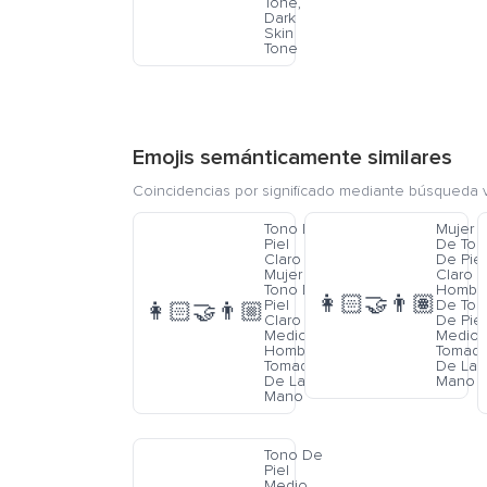
Tone,
Dark
Skin
Tone
Emojis semánticamente similares
Coincidencias por significado mediante búsqueda v
Tono De
Mujer
Piel
De Ton
Claro
De Piel
Mujer Y
Claro 
Tono De
Hombr
👩🏻‍🤝‍👨🏽
Piel
De Ton
👩🏻‍🤝‍👨🏼
Claro
De Piel
Medio
Medio
Hombre
Tomad
Tomados
De La
De La
Mano
Mano
Tono De
Piel
Medio