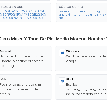
FICADO EN URL
CÓDIGO CORTO
%9F%91%A9%F0%9F%8F%BB%E
:woman_and_man_holding_han
0%8D%F0%9F%A4%9D%E2%80%
ght_skin_tone_mediumdark_sk
F0%9F%91%A8%F0%9F%8F%BE
ne:
l Claro Mujer Y Tono De Piel Medio Moreno Hombr
Android
Windows
Usa el teclado de emojis de
Win + . abre el selector de
Gboard, o escribe el nombre
emojis
del emoji
Web
Slack
Pega el carácter o usa una
Escribe
biblioteca de selector de
:woman_and_man_holding_
emojis
(se autocompleta con el e