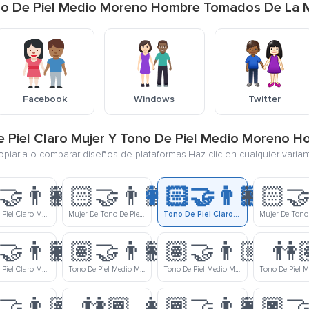
Tono De Piel Medio Moreno Hombre Tomados De La 
Facebook
Windows
Twitter
De Piel Claro Mujer Y Tono De Piel Medio Moreno
copiarla o comparar diseños de plataformas.Haz clic en cualquier varia
‍🤝‍👨🏼
👩🏻‍🤝‍👨🏽
👩🏻‍🤝‍👨🏾
👩🏻‍🤝
Tono De Piel Claro Mujer Y Tono De Piel Claro Medio Hombre Tomados De La Mano
Mujer De Tono De Piel Claro Y Hombre De Tono De Piel Medio Tomados De La Mano
Tono De Piel Claro Mujer Y Tono De Piel Medio Moreno Hombre Tomados De La Mano
‍🤝‍👨🏿
👩🏽‍🤝‍👨🏻
👩🏽‍🤝‍👨🏼
👫
Tono De Piel Claro Medio Mujer Y Tono De Piel Moreno Hombre Tomados De La Mano
Tono De Piel Medio Mujer Y Tono De Piel Claro Hombre Tomados De La Mano
Tono De Piel Medio Mujer Y Tono De Piel Claro Medio Hombre Tomados De La Mano
‍🤝‍👨🏽
👫🏾
👩🏾‍🤝‍👨🏿
👩🏿‍🤝