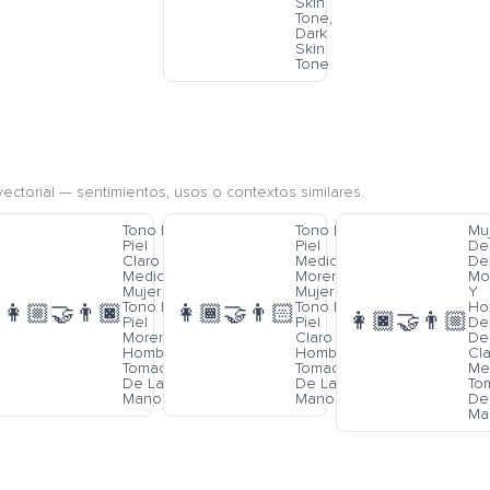
Skin
Tone,
Dark
Skin
Tone
ectorial — sentimientos, usos o contextos similares.
Tono De
Tono De
Mu
o
Piel
Piel
De
Claro
Medio
De 
Y
Medio
Moreno
Mo
e
Mujer Y
Mujer Y
Y
o
Tono De
Tono De
Ho
👩🏼‍🤝‍👨🏿
👩🏾‍🤝‍👨🏻
👩🏿‍🤝‍👨🏼
Piel
Piel
De
Moreno
Claro
De 
os
Hombre
Hombre
Cl
Tomados
Tomados
Me
De La
De La
To
Mano
Mano
De
Ma