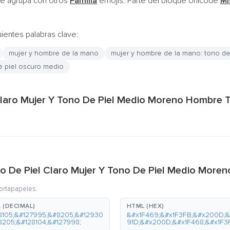
e agrupa con otros
Familia
emojis. Parte del bloque Unicode
Mi
uientes palabras clave:
mujer y hombre de la mano
mujer y hombre de la mano: tono de 
e piel oscuro medio
 Claro Mujer Y Tono De Piel Medio Moreno Hombre
ono De Piel Claro Mujer Y Tono De Piel Medio Mo
portapapeles.
 (DECIMAL)
HTML (HEX)
8105;&#127995;&#8205;&#12930
&#x1F469;&#x1F3FB;&#x200D;&
8205;&#128104;&#127998;
91D;&#x200D;&#x1F468;&#x1F3