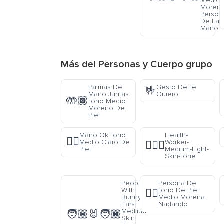
Medio
Moren
Person
De La
Mano
Más del
Personas y Cuerpo
grupo
Palmas De
Gesto De Te
🤟
Mano Juntas
Quiero
🤲🏾
Tono Medio
Moreno De
Piel
Mano Ok Tono
Health-
👌🏼
Medio Claro De
Worker-
🧑🏼‍⚕️
Piel
Medium-Light-
Skin-Tone
People
Persona De
With
Tono De Piel
🏊🏾
Bunny
Medio Morena
Ears:
Nadando
Medium
🧑🏽‍🐰‍🧑🏿
Skin