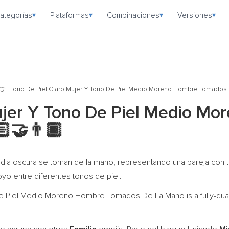
ategorías
Plataformas
Combinaciones
Versiones
▾
▾
▾
▾
Tono De Piel Claro Mujer Y Tono De Piel Medio Moreno Hombre Tomados
Mujer Y Tono De Piel Medio M
‍🤝‍👨🏾
edia oscura se toman de la mano, representando una pareja con 
o entre diferentes tonos de piel.
e Piel Medio Moreno Hombre Tomados De La Mano is a fully-qual