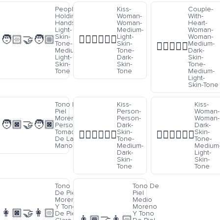
e
People-
Kiss-
Couple-
Holding-
Woman-
With-
Hands-
Woman-
Heart-
o
Light-
Medium-
Woman-
as
Skin-
Light-
Woman-
🧑🏻‍🤝‍🧑🏼
👩🏼‍❤️‍💋‍👩🏿
s
Tone-
Skin-
Medium-
👩🏾‍❤️‍👩🏼
Medium-
Tone-
Dark-
Light-
Dark-
Skin-
Skin-
Skin-
Tone-
Tone
Tone
Medium-
Light-
Skin-Tone
Tono De
Kiss-
Kiss-
Piel
Person-
Woman-
Moreno
Person-
Woman-
🧑🏿‍🤝‍🧑🏿
Personas
Dark-
Dark-
Tomados
Skin-
Skin-
🧑🏿‍❤️‍💋‍🧑🏾
👩🏿‍❤️‍💋‍👩🏼
De La
Tone-
Tone-
Mano
Medium-
Medium
Dark-
Light-
Skin-
Skin-
Tone
Tone
e
Tono
Tono De
De Piel
Piel
o
Moreno
Medio
Y Tono
Moreno
👩🏿‍🤝‍👩🏻
De Piel
Y Tono