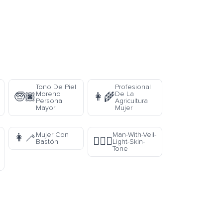
Tono De Piel
Profesional
Moreno
De La
🧓🏿
👩‍🌾
Persona
Agricultura
Mayor
Mujer
Mujer Con
Man-With-Veil-
👩‍🦯
👰🏻‍♂️
Bastón
Light-Skin-
Tone