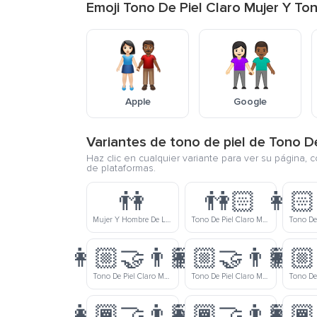
Emoji Tono De Piel Claro Mujer Y 
Apple
Google
Variantes de tono de piel de Tono 
Haz clic en cualquier variante para ver su página, 
de plataformas.
👫
👫🏻
👩🏻
Mujer Y Hombre De La Mano
Tono De Piel Claro Mujer Y Hombre Tomados De La Mano
👩🏼‍🤝‍👨🏽
👩🏼‍🤝‍👨🏾
👩🏼
Tono De Piel Claro Medio Mujer Y Tono De Piel Medio Hombre Tomados De La Mano
Tono De Piel Claro Medio Mujer Y Tono De Piel Medio Moreno Hombre Tomados De La Mano
👩🏾‍🤝‍👨🏻
👩🏾‍🤝‍👨🏼
👩🏾