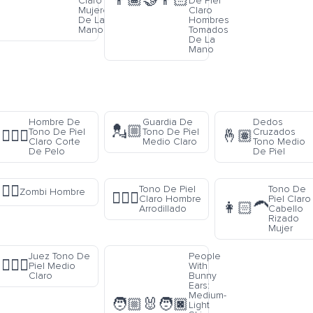
👨🏾‍🤝‍👨🏻
Claro
De Piel
o
Mujeres
Claro
as
De La
Hombres
Mano
Tomados
De La
Mano
Hombre De
Guardia De
Dedos
💂🏼
Tono De Piel
Tono De Piel
Cruzados
💇🏻‍♂️
🤞🏽
Claro Corte
Medio Claro
Tono Medio
De Pelo
De Piel
🧟‍♂️
Tono De Piel
Tono De
Zombi Hombre
🧎🏻‍♂️
Claro Hombre
Piel Claro
👩🏻‍🦱
Arrodillado
Cabello
Rizado
Mujer
Juez Tono De
People
👨🏼‍⚖️
Piel Medio
With
Claro
Bunny
Ears:
Medium-
🧑🏼‍🐰‍🧑🏿
Light