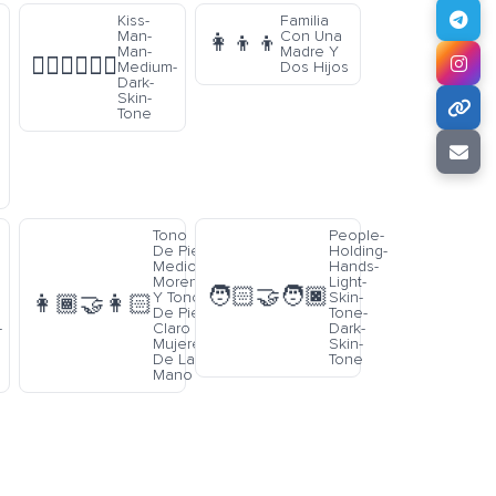
Kiss-
Familia
Man-
Con Una
👩‍👦‍👦
Man-
Madre Y
👨🏾‍❤️‍💋‍👨🏾
Medium-
Dos Hijos
Dark-
Skin-
Tone
Tono
People-
De Piel
Holding-
Medio
Hands-
Moreno
Light-
🧑🏻‍🤝‍🧑🏿
Y Tono
Skin-
👩🏾‍🤝‍👩🏻
De Piel
Tone-
-
Claro
Dark-
Mujeres
Skin-
De La
Tone
Mano