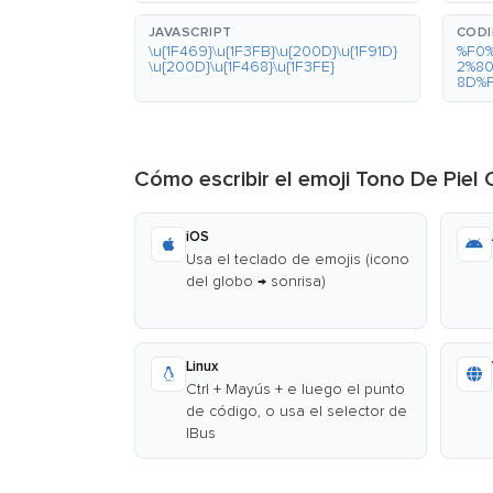
JAVASCRIPT
CODI
\u{1F469}\u{1F3FB}\u{200D}\u{1F91D}
%F0
\u{200D}\u{1F468}\u{1F3FE}
2%8
8D%
Cómo escribir el emoji Tono De Pie
iOS
Usa el teclado de emojis (icono
del globo → sonrisa)
Linux
Ctrl + Mayús + e luego el punto
de código, o usa el selector de
IBus