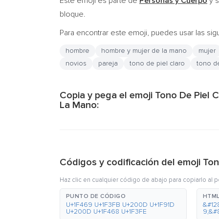
Este emoji es parte de
Personas y Cuerpo
y s
bloque.
Para encontrar este emoji, puedes usar las sig
hombre
hombre y mujer de la mano
mujer
novios
pareja
tono de piel claro
tono d
Copia y pega el emoji Tono De Piel
La Mano:
Códigos y codificación del emoji T
Haz clic en cualquier código de abajo para copiarlo al 
PUNTO DE CÓDIGO
HTML
U+1F469 U+1F3FB U+200D U+1F91D
&#12
U+200D U+1F468 U+1F3FE
9;&#