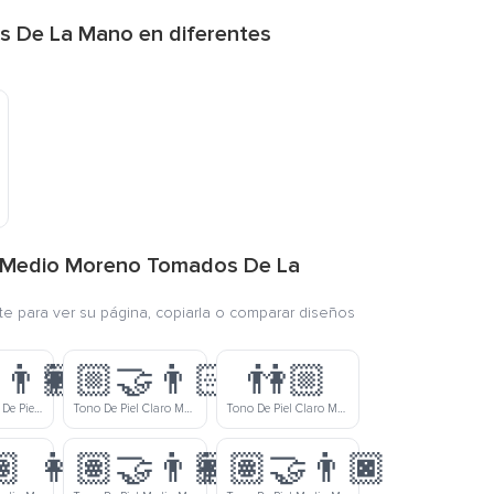
s De La Mano en diferentes
el Medio Moreno Tomados De La
nte para ver su página, copiarla o comparar diseños
‍👨🏿
👩🏼‍🤝‍👨🏻
👫🏼
Mujer De Tono De Piel Claro Y Hombre De Tono De Piel Moreno Tomados De La Mano
Tono De Piel Claro Medio Mujer Y Tono De Piel Claro Hombre Tomados De La Mano
Tono De Piel Claro Medio Mujer Y Hombre Tomados De La Mano
🏽
👩🏽‍🤝‍👨🏾
👩🏽‍🤝‍👨🏿