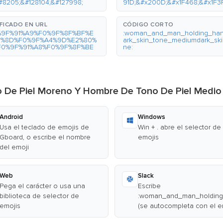
#8205;&#128104;&#127998;
91D;&#x200D;&#x1F468;&#x1F3
FICADO EN URL
CÓDIGO CORTO
%9F%91%A9%F0%9F%8F%BF%E
:woman_and_man_holding_ha
0%8D%F0%9F%A4%9D%E2%80%
ark_skin_tone_mediumdark_ski
F0%9F%91%A8%F0%9F%8F%BE
ne:
ono De Piel Moreno Y Hombre De Tono De Piel Med
Android
Windows
Usa el teclado de emojis de
Win + . abre el selector de
Gboard, o escribe el nombre
emojis
del emoji
Web
Slack
Pega el carácter o usa una
Escribe
biblioteca de selector de
:woman_and_man_holding_
emojis
(se autocompleta con el e