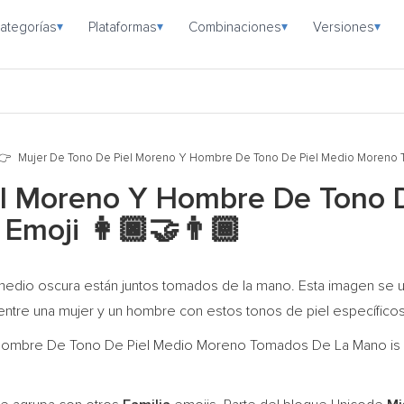
ategorías
Plataformas
Combinaciones
Versiones
▾
▾
▾
▾
Mujer De Tono De Piel Moreno Y Hombre De Tono De Piel Medio Moreno
el Moreno Y Hombre De Tono 
 Emoji
👩🏿‍🤝‍👨🏾
 medio oscura están juntos tomados de la mano. Esta imagen se 
 entre una mujer y un hombre con estos tonos de piel específicos
ombre De Tono De Piel Medio Moreno Tomados De La Mano is a f