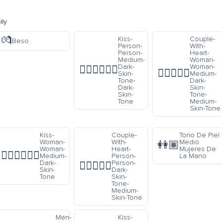
ily
💏
Kiss-
Couple-
Beso
Person-
With-
Person-
Heart-
Medium-
Woman-
Dark-
Woman-
🧑🏾‍❤️‍💋‍🧑🏿
👩🏾‍❤️‍👩🏽
Skin-
Medium-
Tone-
Dark-
Dark-
Skin-
Skin-
Tone-
Tone
Medium-
Skin-Tone
Kiss-
Couple-
Tono De Piel
Woman-
With-
Medio
👭🏽
Woman-
Heart-
Mujeres De
👩🏾‍❤️‍💋‍👩🏾
Medium-
Person-
La Mano
Dark-
Person-
🧑🏿‍❤️‍🧑🏽
Skin-
Dark-
Tone
Skin-
Tone-
Medium-
Skin-Tone
e
Men-
Kiss-