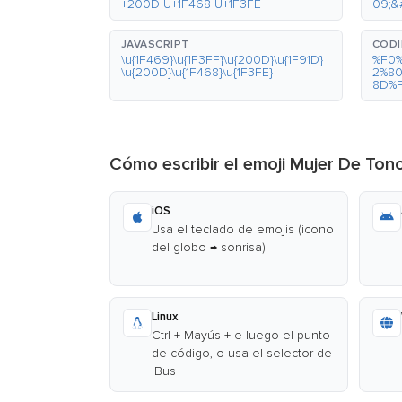
+200D U+1F468 U+1F3FE
09;&
JAVASCRIPT
CODI
\u{1F469}\u{1F3FF}\u{200D}\u{1F91D}
%F0
\u{200D}\u{1F468}\u{1F3FE}
2%8
8D%
Cómo escribir el emoji Mujer De T
iOS
Usa el teclado de emojis (icono
del globo → sonrisa)
Linux
Ctrl + Mayús + e luego el punto
de código, o usa el selector de
IBus