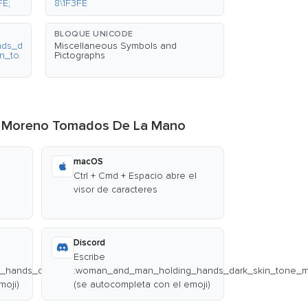
FE;
8\1F3FE
BLOQUE UNICODE
nds_d
Miscellaneous Symbols and
n_to
Pictographs
io Moreno Tomados De La Mano
macOS
Ctrl + Cmd + Espacio abre el
visor de caracteres
Discord
Escribe
hands_dark_skin_tone_mediumdark_skin_tone:
:woman_and_man_holding_hands_dark_skin_tone_m
moji)
(se autocompleta con el emoji)