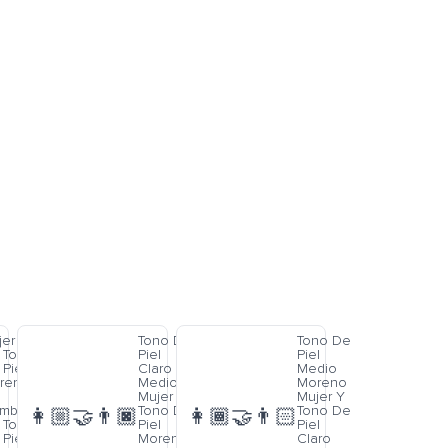
jer
Tono De
Tono De
 Tono
Piel
Piel
Piel
Claro
Medio
reno
Medio
Moreno
Mujer Y
Mujer Y
mbre
Tono De
Tono De
👩🏼‍🤝‍👨🏿
👩🏾‍🤝‍👨🏻
 Tono
Piel
Piel
Piel
Moreno
Claro