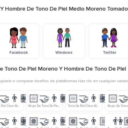
o Y Hombre De Tono De Piel Medio Moreno Tomado
Facebook
Windows
Twitter
r De Tono De Piel Moreno Y Hombre De Tono De Pi
copiarla o comparar diseños de plataformas.Haz clic en cualquier varia
‍🤝‍👨🏼
👩🏻‍🤝‍👨🏽
👩🏻‍🤝‍👨🏾
👩🏻‍🤝
Tono De Piel Claro Mujer Y Tono De Piel Claro Medio Hombre Tomados De La Mano
Mujer De Tono De Piel Claro Y Hombre De Tono De Piel Medio Tomados De La Mano
Tono De Piel Claro Mujer Y Tono De Piel Medio Moreno Hombre Tomados De La Mano
‍🤝‍👨🏿
👩🏽‍🤝‍👨🏻
👩🏽‍🤝‍👨🏼
👫