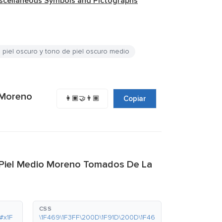
scellaneous Symbols and Pictographs
 piel oscuro y tono de piel oscuro medio
 Moreno
👩🏿‍🤝‍👨🏾
Copiar
e Piel Medio Moreno Tomados De La
CSS
#x1F
\1F469\1F3FF\200D\1F91D\200D\1F46