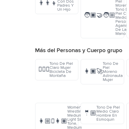
Con Dos
Piel
👨‍👨‍👦
Padres Y
Moren
Un Hijo
Tono D
Piel Cl
🧑🏿‍🤝‍🧑🏼
Medio
Person
Agarra
De La
Mano
Más del
Personas y Cuerpo
grupo
Tono De Piel
Tono De
Claro Mujer
Piel
🚵🏻‍♀️
👩🏿‍🚀
Bicicleta De
Moreno
Montaña
Astronauta
Mujer
Women
Tono De Piel
Wrestling:
Medio Claro
🤵🏼
Medium-
Hombre En
Light Skin
Esmoquin
👩🏼‍🫯‍👩🏽
Tone,
Medium