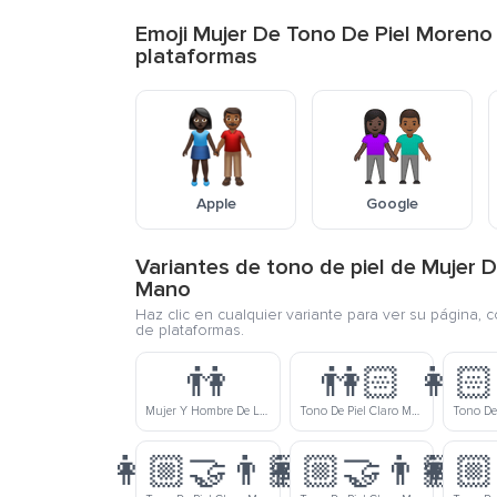
Emoji Mujer De Tono De Piel Moren
plataformas
Apple
Google
Variantes de tono de piel de Muje
Mano
Haz clic en cualquier variante para ver su página, 
de plataformas.
👫
👫🏻
👩🏻
Mujer Y Hombre De La Mano
Tono De Piel Claro Mujer Y Hombre Tomados De La Mano
👩🏼‍🤝‍👨🏽
👩🏼‍🤝‍👨🏾
👩🏼