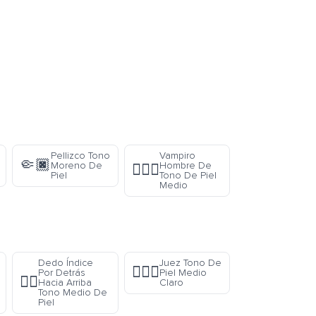
Pellizco Tono
Vampiro
🤏🏿
Moreno De
Hombre De
🧛🏽‍♂️
Piel
Tono De Piel
Medio
Dedo Índice
Juez Tono De
👨🏼‍⚖️
Por Detrás
Piel Medio
👆🏽
Hacia Arriba
Claro
Tono Medio De
Piel