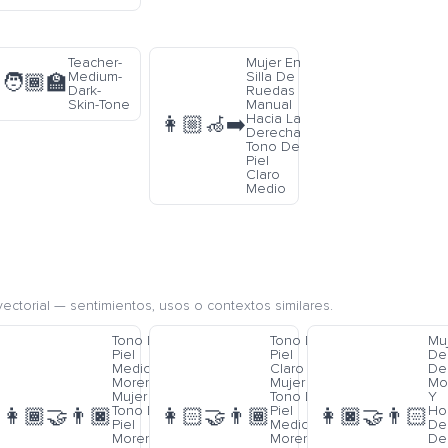
Teacher-
Mujer En
Medium-
Silla De
🧑🏾‍🏫
Dark-
Ruedas
Skin-Tone
Manual
Hacia La
👩🏼‍🦽‍➡️
Derecha
Tono De
Piel
Claro
Medio
ectorial — sentimientos, usos o contextos similares.
Tono De
Tono De
Mu
o
Piel
Piel
De
Medio
Claro
De 
o
Moreno
Mujer Y
Mo
Mujer Y
Tono De
Y
e
Tono De
Piel
Ho
👩🏾‍🤝‍👨🏿
👩🏻‍🤝‍👨🏾
👩🏿‍🤝‍👨🏻
o
Piel
Medio
De
Moreno
Moreno
De 