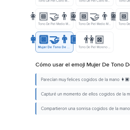
Tono De Piel Claro Medio Mujer Y Tono De Piel Medio Hombre Tomados De La Mano
Tono De Piel Claro Medio Mujer Y Tono De Piel Medio Moreno Hombre Tomados De La Mano
👩🏾‍🤝‍👨🏻
👩🏾‍🤝‍👨🏼
👩🏾
Tono De Piel Medio Moreno Mujer Y Tono De Piel Claro Hombre Tomados De La Mano
Tono De Piel Medio Moreno Mujer Y Tono De Piel Claro Medio Hombre Tomados De La Mano
👩🏿‍🤝‍👨🏾
👫🏿
Mujer De Tono De Piel Moreno Y Hombre De Tono De Piel Medio Moreno Tomados De La Mano
Tono De Piel Moreno Mujer Y Hombre Tomados De La Mano
Cómo usar el emoji Mujer De Tono 
Parecían muy felices cogidos de la mano 👩🏿‍
Capturé un momento de ellos cogidos de la man
Compartieron una sonrisa cogidos de la mano 