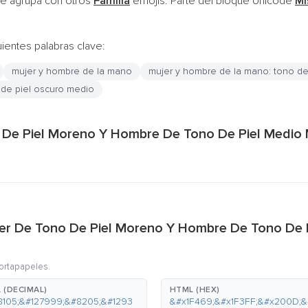
e agrupa con otros
Familia
emojis. Parte del bloque Unicode
Mi
uientes palabras clave:
mujer y hombre de la mano
mujer y hombre de la mano: tono de
 de piel oscuro medio
o De Piel Moreno Y Hombre De Tono De Piel Medio
ujer De Tono De Piel Moreno Y Hombre De Tono D
portapapeles.
 (DECIMAL)
HTML (HEX)
8105;&#127999;&#8205;&#1293
&#x1F469;&#x1F3FF;&#x200D;&