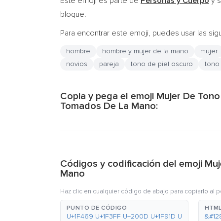
Este emoji es parte de
Personas y Cuerpo
y s
bloque.
Para encontrar este emoji, puedes usar las sig
hombre
hombre y mujer de la mano
mujer
novios
pareja
tono de piel oscuro
tono
Copia y pega el emoji Mujer De Ton
Tomados De La Mano:
Códigos y codificación del emoji M
Mano
Haz clic en cualquier código de abajo para copiarlo al 
PUNTO DE CÓDIGO
HTML
U+1F469 U+1F3FF U+200D U+1F91D U
&#12