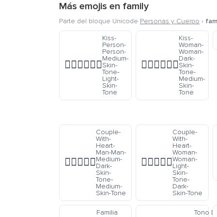
Más emojis en
family
Parte del bloque Unicode
Personas y Cuerpo
›
fam
Kiss-
Kiss-
Person-
Woman-
Person-
Woman-
Medium-
Dark-
🧑🏽‍❤️‍💋‍🧑🏻
👩🏿‍❤️‍💋‍👩🏽
Skin-
Skin-
Tone-
Tone-
Light-
Medium-
Skin-
Skin-
Tone
Tone
Couple-
Couple-
With-
With-
Heart-
Heart-
Man-Man-
Woman-
Medium-
Woman-
👨🏾‍❤️‍👨🏽
👩🏻‍❤️‍👩🏿
Dark-
Light-
Skin-
Skin-
Tone-
Tone-
Medium-
Dark-
Skin-Tone
Skin-Tone
Familia
Tono D