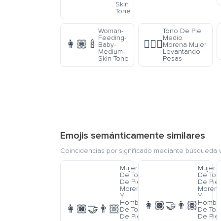
Skin
Tone
Woman-
Tono De Piel
Feeding-
Medio
👩🏽‍🍼
🏋🏾‍♀️
Baby-
Morena Mujer
Medium-
Levantando
Skin-Tone
Pesas
Emojis semánticamente similares
Coincidencias por significado mediante búsqueda v
Mujer
Mujer
De Tono
De Ton
De Piel
De Piel
Moreno
Moren
Y
Y
Hombre
Hombr
👩🏿‍🤝‍👨🏽
👩🏿‍🤝‍👨🏼
De Tono
De Ton
De Piel
De Piel