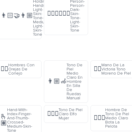
Holding-
Person-
o Y
Hands-
Person-
e
Light-
Dark-
🧑🏿‍❤️‍💋‍🧑🏻
aro
Skin-
Skin-
👨🏻‍🤝‍👨🏼
Tone-
Tone-
as
Medium-
Light-
das
Light-
Skin-
Skin-
Tone
Tone
Hombres Con
Tono De
Mano De La
👯‍♂️
✌🏿
Orejas De
Piel
Victoria Tono
Conejo
Medio
Moreno De Piel
Claro En
👨🏼‍🦽
Hombre
En Silla
De
Ruedas
Manual
Hand-With-
Tono De Piel
Hombre De
🧝🏻‍♀️
Index-Finger-
Claro Elfo
Tono De Piel
🫰
⛹🏼‍♂️
And-Thumb-
Mujer
Medio Claro
🏽
Crossed-
Bota La
Medium-Skin-
Pelota
Tone