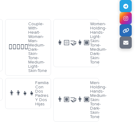
Couple-
Women-
With-
Holding-
Heart-
Hands-
Woman-
Light-
Man-
Skin-
👩🏻‍🤝‍👩🏾
Medium-
Tone-
👩🏾‍❤️‍👨🏼
Dark-
Medium-
Skin-
Dark-
Tone-
Skin-
Medium-
Tone
Light-
Skin-Tone
Familia
Men-
Con
Holding-
Dos
Hands-
👨‍👨‍👧‍👧
Padres
Medium-
👨🏽‍🤝‍👨🏿
Y Dos
Skin-
Hijas
Tone-
Dark-
Skin-
Tone