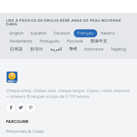
LIRE À PROPOS DE EMOJIS BÉBÉ ANGE DE PEAU MOYENNE
DANS
English
Español
Deutsch
Français
Italiano
Nederlands
Português
Русский
简体中文
日本語
한국어
العربية
हिन्दी
Indonesia
Tagalog
Chaque emoji, chaque sens, chaque langue. Copiez, collez, explorez
— à travers 15 langues et plus de 3 700 emojis.
PARCOURIR
Personnes & Corps