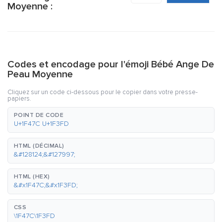
Moyenne :
Codes et encodage pour l'émoji Bébé Ange De
Peau Moyenne
Cliquez sur un code ci-dessous pour le copier dans votre presse-
papiers.
POINT DE CODE
U+1F47C U+1F3FD
HTML (DÉCIMAL)
&#128124;&#127997;
HTML (HEX)
&#x1F47C;&#x1F3FD;
CSS
\1F47C\1F3FD