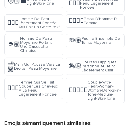
🧑🏻‍💼
🧍🏾‍♀️
Light-Skin-Tone
Peau Lègerement
Foncée
Homme De Peau
Bisou D'homme Et
👩‍❤️‍💋‍👨
🙆🏾‍♂️
Lègerement Foncée
Femme
Qui Fait Un Geste "ok"
Homme De Peau
Paume Ensemble De
🤲🏽
Moyenne Portant
Teinte Moyenne
👲🏽
Une Casquette
Chinoise
🫸
Courses Hippiques
Main Qui Pousse Vers La
🏇🏼
Personne Au Teint
🏽
Droite : Peau Moyenne
Lègerement Clair
Femme Qui Se Fait
Couple-With-
Couper Les Cheveux
Heart-Woman-
💇🏾‍♀️
👩🏿‍❤️‍👩🏼
À La Peau
Woman-Dark-Skin-
Lègerement Foncée
Tone-Medium-
Light-Skin-Tone
Emojis sémantiquement similaires