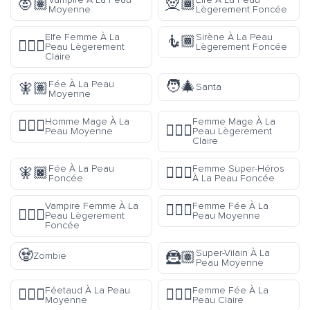
🧛🏽
🧝🏾
Moyenne
Lègerement Foncée
Elfe Femme À La
Sirène À La Peau
🧜🏾
🧝🏼‍♀️
Peau Lègerement
Lègerement Foncée
Claire
🧑‍🎄
Fée À La Peau
🧚🏽
Santa
Moyenne
Homme Mage À La
Femme Mage À La
🧙🏽‍♂️
🧙🏼‍♀️
Peau Moyenne
Peau Lègerement
Claire
Fée À La Peau
Femme Super-Héros
🧚🏿
🦸🏿‍♀️
Foncée
À La Peau Foncée
Vampire Femme À La
Femme Fée À La
🧚🏽‍♀️
🧛🏾‍♀️
Peau Lègerement
Peau Moyenne
Foncée
🧟
Super-Vilain À La
🦹🏽
Zombie
Peau Moyenne
Féetaud À La Peau
Femme Fée À La
🧚🏽‍♂️
🧚🏻‍♀️
Moyenne
Peau Claire