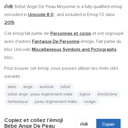
Bébé Ange De Peau Moyenne is a fully-qualified emoji
👼🏽
encoded in
Unicode 8.0
, and included in Emoji 1.0 dans
2015
.
Cet émoji fait partie de
Personnes et corps
et est regroupé
avec d'autres
Fantaisie De Personne
émojis. Fait partie du
bloc Unicode
Miscellaneous Symbols and Pictographs
bloc.
Pour trouver cet émoji, vous pouvez utiliser les mots-clés
suivants :
ailes
ange
auréole
bébé
bébé ange : peau légèrement mate
église
émoticône
fantastique
peau légèrement mate
visage
Copiez et collez l'émoji
👼🏽
Copier
Bébé Ange De Peau