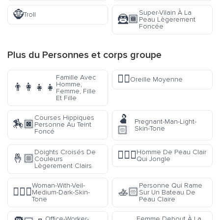
🧌
Super-Vilain À La
Troll
🦹🏾
Peau Lègerement
Foncée
Plus du
Personnes et corps
groupe
👂🏽
Famille Avec
Oreille Moyenne
Homme,
👨‍👩‍👧‍👧
Femme, Fille
Et Fille
🫃
Courses Hippiques
Pregnant-Man-Light-
🏇🏿
Personne Au Teint
🏻
Skin-Tone
Foncé
Doights Croisés De
Homme De Peau Clair
🤹🏻‍♂️
🤞🏼
Couleurs
Qui Jongle
Lègerement Clairs
Woman-With-Veil-
Personne Qui Rame
👰🏾‍♀️
🚣🏻
Medium-Dark-Skin-
Sur Un Bateau De
Tone
Peau Claire
Office-Worker-
Femme Debout À La