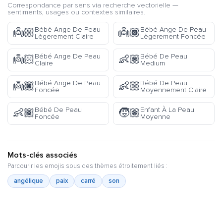
Correspondance par sens via recherche vectorielle —
sentiments, usages ou contextes similaires.
Bébé Ange De Peau
Bébé Ange De Peau
👼🏼
👼🏾
Lègerement Claire
Lègerement Foncée
Bébé Ange De Peau
Bébé De Peau
👼🏻
👶🏽
Claire
Medium
Bébé Ange De Peau
Bébé De Peau
👼🏿
👶🏼
Foncée
Moyennement Claire
Bébé De Peau
Enfant À La Peau
👶🏾
🧒🏽
Foncée
Moyenne
Mots-clés associés
Parcourir les emojis sous des thèmes étroitement liés :
angélique
paix
carré
son