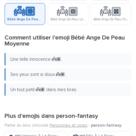
👼🏽
👼🏾
👼🏿
Bébé Ange De Peau Moyenne
Bébé Ange De Peau Lègerement Foncée
Bébé Ange De Peau Foncée
Comment utiliser l'emoji Bébé Ange De Peau
Moyenne
Une telle innocence 👼🏽.
Ses yeux sont si doux 👼🏽.
Un tout petit 👼🏽 dans mes bras.
Plus d'emojis dans
person-fantasy
Partie du bloc Unicode
Personnes et corps
›
person-fantasy
Vampire À La Peau
Elfe À La Peau