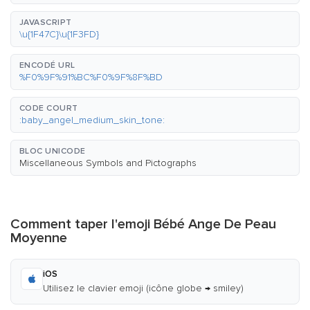
JAVASCRIPT
\u{1F47C}\u{1F3FD}
ENCODÉ URL
%F0%9F%91%BC%F0%9F%8F%BD
CODE COURT
:baby_angel_medium_skin_tone:
BLOC UNICODE
Miscellaneous Symbols and Pictographs
Comment taper l'emoji Bébé Ange De Peau
Moyenne
iOS
Utilisez le clavier emoji (icône globe → smiley)