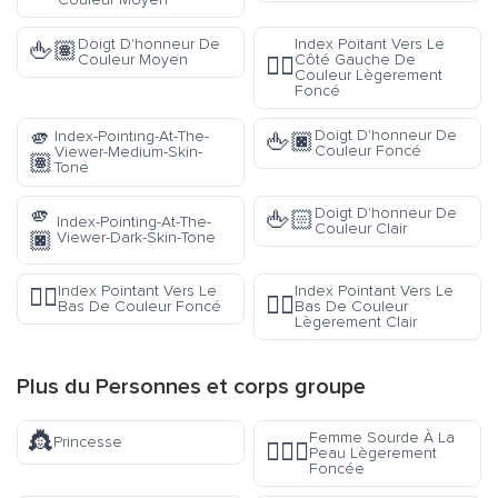
Doigt D'honneur De
Index Poitant Vers Le
🖕🏽
Couleur Moyen
Côté Gauche De
👈🏾
Couleur Lègerement
Foncé
🫵
Doigt D'honneur De
Index-Pointing-At-The-
🖕🏿
Couleur Foncé
Viewer-Medium-Skin-
🏽
Tone
🫵
Doigt D'honneur De
🖕🏻
Index-Pointing-At-The-
Couleur Clair
🏿
Viewer-Dark-Skin-Tone
Index Pointant Vers Le
Index Pointant Vers Le
👇🏿
👇🏼
Bas De Couleur Foncé
Bas De Couleur
Lègerement Clair
Plus du
Personnes et corps
groupe
👸
Femme Sourde À La
Princesse
🧏🏾‍♀️
Peau Lègerement
Foncée