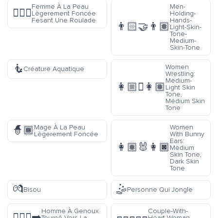
Femme À La Peau
Men-
🤸🏾‍♀️
Lègerement Foncée
Holding-
Fesant Une Roulade
Hands-
👨🏻‍🤝‍👨🏽
Light-Skin-
Tone-
Medium-
Skin-Tone
🧜
Women
Créature Aquatique
Wrestling:
Medium-
👩🏼‍🫯‍👩🏽
Light Skin
Tone,
Medium Skin
Tone
Mage À La Peau
Women
🧙🏾
Lègerement Foncée
With Bunny
Ears:
👩🏽‍🐰‍👩🏿
Medium
Skin Tone,
Dark Skin
Tone
💏
🤹
Bisou
Personne Qui Jongle
Homme À Genoux
Couple-With-
🧎🏾‍♂️‍➡️
Tourné Vers La
Heart-Woman-