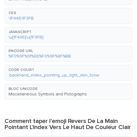
CSS
\1F446\1F3FB
JAVASCRIPT
\u{1F446}\u{1F3FB}
ENCODÉ URL
%F0%9F%91%86%F0%9F%8F%BB
CODE COURT
:backhand_index_pointing_up_light_skin_tone:
BLOC UNICODE
Miscellaneous Symbols and Pictographs
Comment taper l'emoji Revers De La Main
Pointant L'index Vers Le Haut De Couleur Clair