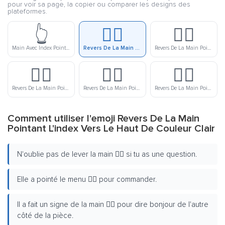
pour voir sa page, la copier ou comparer les designs des
plateformes.
👆
👆🏻
👆🏼
Main Avec Index Pointant Vers Le Haut
Revers De La Main Pointant L'index Vers Le Haut De Couleur Clair
Revers De La Main Pointant L'index Vers Le Haut De Couleur Lègerement Clair
👆🏽
👆🏾
👆🏿
Revers De La Main Pointant L'index Vers Le Haut De Couleur Moyenne
Revers De La Main Pointant L'index Vers Le Haut De Couleur Lègerement Foncé
Revers De La Main Pointant L'index Vers Le Haut De Couleur Foncé
Comment utiliser l'emoji Revers De La Main
Pointant L'index Vers Le Haut De Couleur Clair
N'oublie pas de lever la main 👆🏻 si tu as une question.
Elle a pointé le menu 👆🏻 pour commander.
Il a fait un signe de la main 👆🏻 pour dire bonjour de l'autre
côté de la pièce.