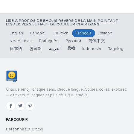
LIRE À PROPOS DE EMOJIS REVERS DE LA MAIN POINTANT
L'INDEX VERS LE HAUT DE COULEUR CLAIR DANS
English
Español
Deutsch
Français
Italiano
Nederlands
Português
Русский
简体中文
日本語
한국어
العربية
हिन्दी
Indonesia
Tagalog
Chaque emoji, chaque sens, chaque langue. Copiez, collez, explorez
— à travers 15 langues et plus de 3 700 emojis.
PARCOURIR
Personnes & Corps