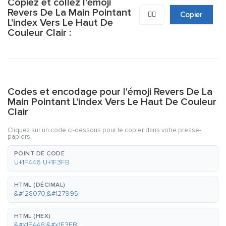
Copiez et collez l'émoji
Revers De La Main Pointant
👆🏻
Copier
L'index Vers Le Haut De
Couleur Clair :
Codes et encodage pour l'émoji Revers De La
Main Pointant L'index Vers Le Haut De Couleur
Clair
Cliquez sur un code ci-dessous pour le copier dans votre presse-
papiers.
POINT DE CODE
U+1F446 U+1F3FB
HTML (DÉCIMAL)
&#128070;&#127995;
HTML (HEX)
&#x1F446;&#x1F3FB;