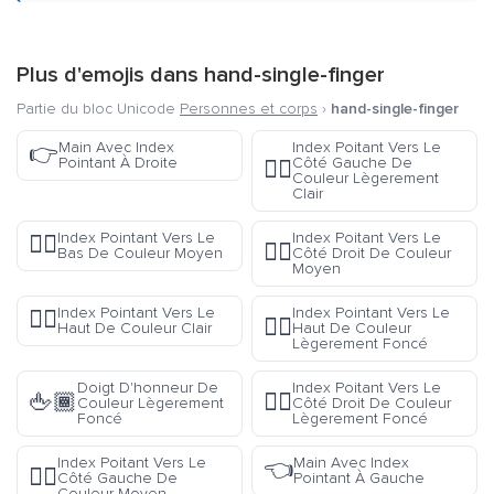
Plus d'emojis dans
hand-single-finger
Partie du bloc Unicode
Personnes et corps
›
hand-single-finger
Main Avec Index
Index Poitant Vers Le
👉
Pointant À Droite
Côté Gauche De
👈🏼
Couleur Lègerement
Clair
Index Pointant Vers Le
Index Poitant Vers Le
👇🏽
👉🏽
Bas De Couleur Moyen
Côté Droit De Couleur
Moyen
Index Pointant Vers Le
Index Pointant Vers Le
☝🏻
☝🏾
Haut De Couleur Clair
Haut De Couleur
Lègerement Foncé
Doigt D'honneur De
Index Poitant Vers Le
🖕🏾
👉🏾
Couleur Lègerement
Côté Droit De Couleur
Foncé
Lègerement Foncé
Index Poitant Vers Le
Main Avec Index
👈
👈🏽
Côté Gauche De
Pointant À Gauche
Couleur Moyen