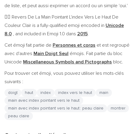
de liste, et peut aussi exprimer un accord ou un simple 'oui.'
Revers De La Main Pointant L'index Vers Le Haut De
👆🏻
Couleur Clair is a fully-qualified emoji encoded in
Unicode
8.0
, and included in Emoji 1.0 dans
2015
.
Cet émoji fait partie de
Personnes et corps
et est regroupé
avec d'autres
Main Doigt Seul
émojis. Fait partie du bloc
Unicode
Miscellaneous Symbols and Pictographs
bloc.
Pour trouver cet émoji, vous pouvez utiliser les mots-clés
suivants :
doigt
haut
index
index vers le haut
main
main avec index pointant vers le haut
main avec index pointant vers le haut : peau claire
montrer
peau claire