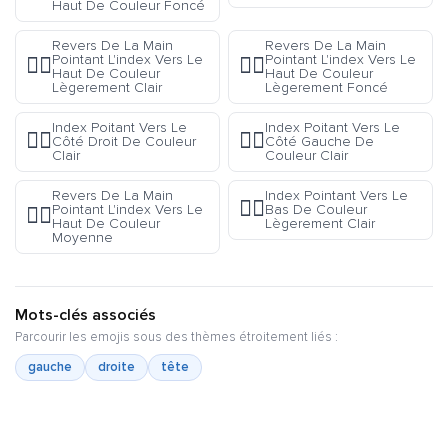
Haut De Couleur Foncé
Revers De La Main
Revers De La Main
Pointant L'index Vers Le
Pointant L'index Vers Le
👆🏼
👆🏾
Haut De Couleur
Haut De Couleur
Lègerement Clair
Lègerement Foncé
Index Poitant Vers Le
Index Poitant Vers Le
👉🏻
👈🏻
Côté Droit De Couleur
Côté Gauche De
Clair
Couleur Clair
Revers De La Main
Index Pointant Vers Le
👇🏼
Pointant L'index Vers Le
Bas De Couleur
👆🏽
Haut De Couleur
Lègerement Clair
Moyenne
Mots-clés associés
Parcourir les emojis sous des thèmes étroitement liés :
gauche
droite
tête