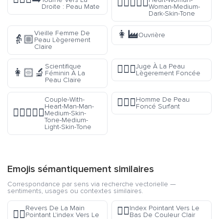
👩🏾‍❤️‍👩🏾
Droite : Peau Mate
Woman-Medium-
Dark-Skin-Tone
👩‍🏭
Vieille Femme De
Ouvrière
👵🏼
Peau Lègerement
Claire
Scientifique
Juge À La Peau
👨🏽‍⚖️
👩🏻‍🔬
Féminin À La
Lègerement Foncée
Peau Claire
Couple-With-
Homme De Peau
🏄🏿‍♂️
Heart-Man-Man-
Foncé Surfant
👨🏽‍❤️‍👨🏼
Medium-Skin-
Tone-Medium-
Light-Skin-Tone
Emojis sémantiquement similaires
Correspondance par sens via recherche vectorielle —
sentiments, usages ou contextes similaires.
Revers De La Main
Index Pointant Vers Le
👇🏻
👆🏿
Pointant L'index Vers Le
Bas De Couleur Clair