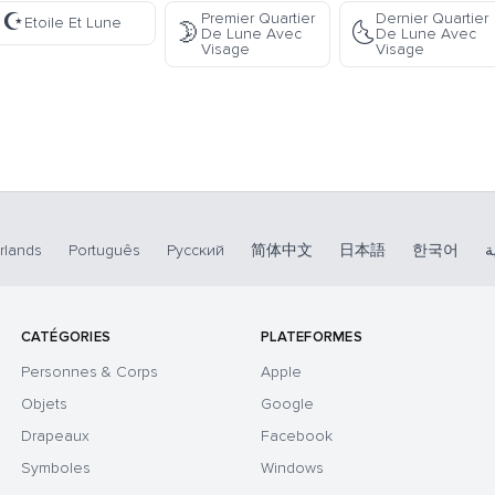
☪️
Premier Quartier
Dernier Quartier
Etoile Et Lune
🌛
🌜
De Lune Avec
De Lune Avec
Visage
Visage
rlands
Português
Русский
简体中文
日本語
한국어
ة
CATÉGORIES
PLATEFORMES
Personnes & Corps
Apple
Objets
Google
Drapeaux
Facebook
Symboles
Windows