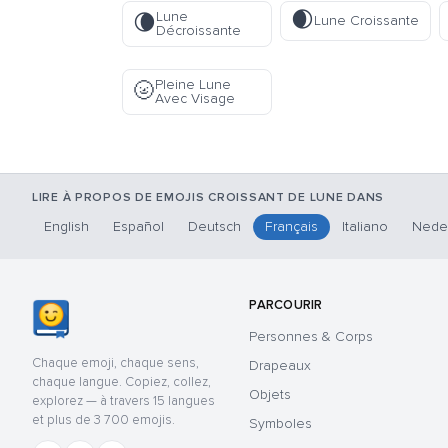
🌒
Lune
🌘
Lune Croissante
Décroissante
Pleine Lune
🌝
Avec Visage
LIRE À PROPOS DE EMOJIS CROISSANT DE LUNE DANS
English
Español
Deutsch
Français
Italiano
Nede
PARCOURIR
Personnes & Corps
Chaque emoji, chaque sens,
Drapeaux
chaque langue. Copiez, collez,
Objets
explorez — à travers 15 langues
et plus de 3 700 emojis.
Symboles