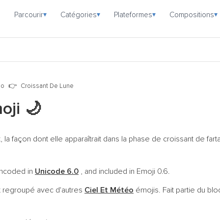
Parcourir
Catégories
Plateformes
Compositions
▾
▾
▾
▾
éo
Croissant De Lune
moji
🌙
 la façon dont elle apparaîtrait dans la phase de croissant de far
 encoded in
Unicode 6.0
, and included in Emoji 0.6.
t regroupé avec d'autres
Ciel Et Météo
émojis. Fait partie du bl