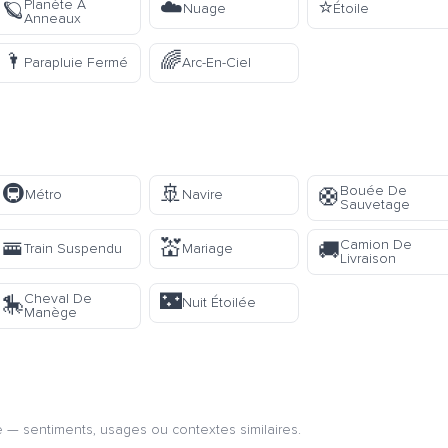
☁️
⭐
Planète À
🪐
Nuage
Étoile
Anneaux
🌂
🌈
Parapluie Fermé
Arc-En-Ciel
🚇
🚢
Bouée De
🛟
Métro
Navire
Sauvetage
🚟
💒
Camion De
🚚
Train Suspendu
Mariage
Livraison
🌃
Cheval De
🎠
Nuit Étoilée
Manège
 — sentiments, usages ou contextes similaires.