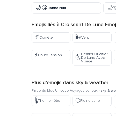
🌙😴
🌙
Bonne Nuit
Emojis liés à Croissant De Lune Émoj
☄️
🌬️
Comète
Vent
⚡
Dernier Quartier
Haute Tension
🌜
De Lune Avec
Visage
Plus d'emojis dans
sky & weather
Partie du bloc Unicode
Voyages et lieux
›
sky & we
🌡️
🌕
Thermomètre
Pleine Lune