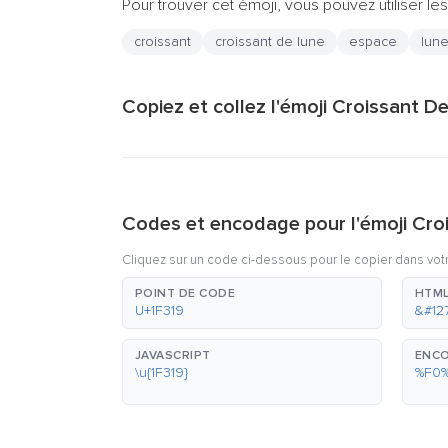
Pour trouver cet émoji, vous pouvez utiliser les
croissant
croissant de lune
espace
lun
Copiez et collez l'émoji Croissant De
Codes et encodage pour l'émoji Cro
Cliquez sur un code ci-dessous pour le copier dans vot
POINT DE CODE
HTML
U+1F319
&#12
JAVASCRIPT
ENCO
\u{1F319}
%F0