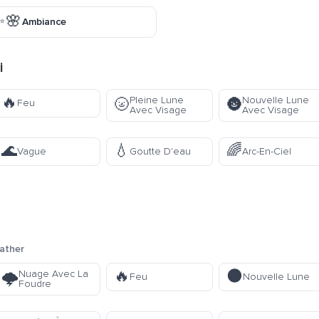
✨🌸
Ambiance
i
🔥
Pleine Lune
Nouvelle Lune
🌝
🌚
Feu
Avec Visage
Avec Visage
🌊
💧
🌈
Vague
Goutte D’eau
Arc-En-Ciel
ather
🔥
🌑
Nuage Avec La
🌩️
Feu
Nouvelle Lune
Foudre