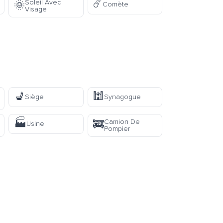
☄️
Soleil Avec
🌞
Comète
Visage
💺
🕍
Siège
Synagogue
🏭
Camion De
🚒
Usine
Pompier