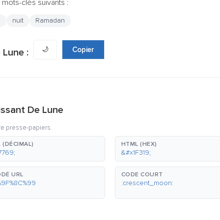
 mots-clés suivants :
e
nuit
Ramadan
🌙
Copier
 Lune :
issant De Lune
re presse-papiers.
 (DÉCIMAL)
HTML (HEX)
7769;
&#x1F319;
DÉ URL
CODE COURT
%9F%8C%99
:crescent_moon: