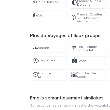
⚡
Premier Quartier
🌓
Haute Tension
De Lune
🌬️
Premier Quartier
Vent
🌛
De Lune Avec
Visage
Plus du
Voyages et lieux
groupe
🚗
Feu Tricolore
🚥
Voiture
Horizontal
🕙
🏟️
Dix Heures
Stade
Horloge
Coucher De
⏲️
🌇
Minuterie
Soleil
Emojis sémantiquement similaires
Correspondance par sens via recherche vectorielle