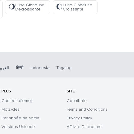
Lune Gibbeuse
Lune Gibbeuse
🌖
🌔
Décroissante
Croissante
العربي
हिन्दी
Indonesia
Tagalog
PLUS
SITE
Combos d'emoji
Contribute
Mots-clés
Terms and Conditions
Par année de sortie
Privacy Policy
Versions Unicode
Affiliate Disclosure