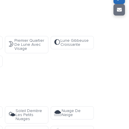
Premier Quartier
Lune Gibbeuse
🌔
🌛
De Lune Avec
Croissante
Visage
Soleil Derrière
Nuage De
🌨️
🌤️
Les Petits
Neige
Nuages