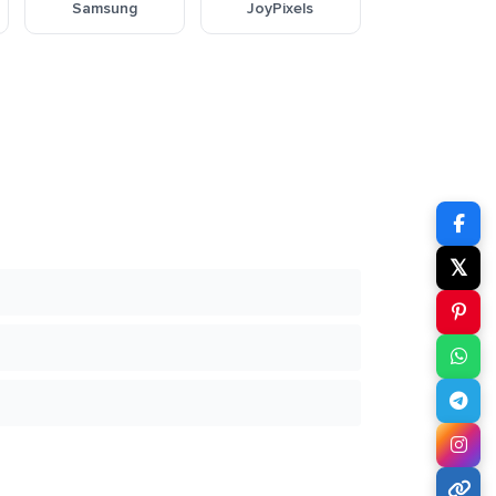
Samsung
JoyPixels
𝕏