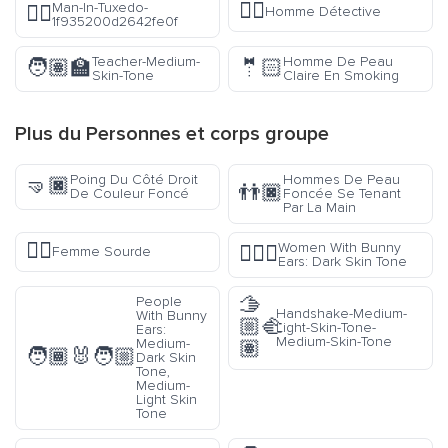
🕵️‍♂️
Man-In-Tuxedo-
🤵‍♂️
Homme Détective
1f935200d2642fe0f
Teacher-Medium-
Homme De Peau
🧑🏽‍🏫
🤵🏻
Skin-Tone
Claire En Smoking
Plus du
Personnes et corps
groupe
Poing Du Côté Droit
Hommes De Peau
🤜🏿
👬🏿
De Couleur Foncé
Foncée Se Tenant
Par La Main
🧏‍♀️
Women With Bunny
👯🏿‍♀️
Femme Sourde
Ears: Dark Skin Tone
🫱
People
Handshake-Medium-
With Bunny
🏼‍🫲
Light-Skin-Tone-
Ears:
Medium-Skin-Tone
Medium-
🏽
🧑🏾‍🐰‍🧑🏼
Dark Skin
Tone,
Medium-
Light Skin
Tone