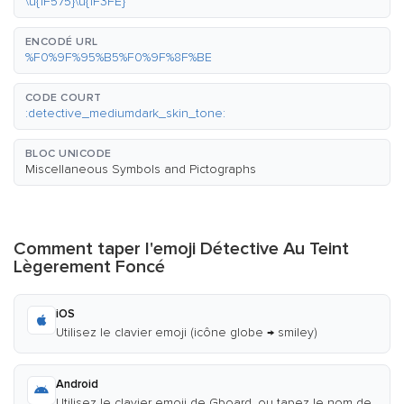
\u{1F575}\u{1F3FE}
ENCODÉ URL
%F0%9F%95%B5%F0%9F%8F%BE
CODE COURT
:detective_mediumdark_skin_tone:
BLOC UNICODE
Miscellaneous Symbols and Pictographs
Comment taper l'emoji Détective Au Teint
Lègerement Foncé
iOS
Utilisez le clavier emoji (icône globe → smiley)
Android
Utilisez le clavier emoji de Gboard, ou tapez le nom de