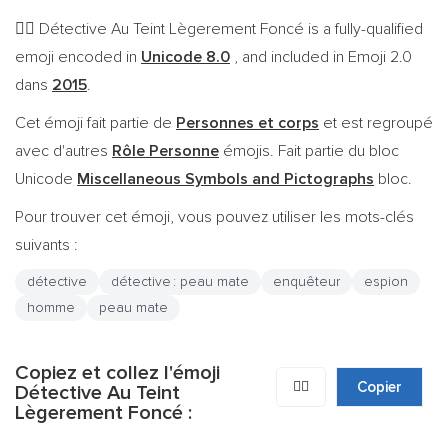
Détective Au Teint Lègerement Foncé is a fully-qualified
🕵🏾
emoji encoded in
Unicode 8.0
, and included in Emoji 2.0
dans
2015
.
Cet émoji fait partie de
Personnes et corps
et est regroupé
avec d'autres
Rôle Personne
émojis. Fait partie du bloc
Unicode
Miscellaneous Symbols and Pictographs
bloc.
Pour trouver cet émoji, vous pouvez utiliser les mots-clés
suivants :
détective
détective : peau mate
enquêteur
espion
homme
peau mate
Copiez et collez l'émoji
🕵🏾
Copier
Détective Au Teint
Lègerement Foncé :