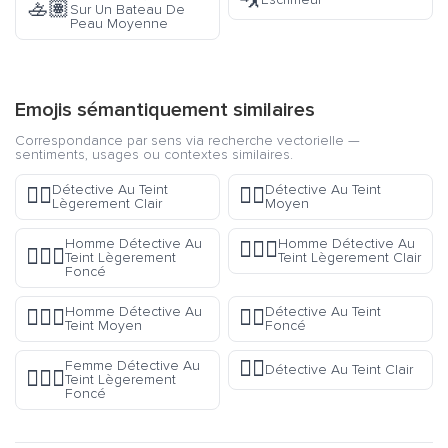
🚣🏽
Sur Un Bateau De
Peau Moyenne
Emojis sémantiquement similaires
Correspondance par sens via recherche vectorielle —
sentiments, usages ou contextes similaires.
Détective Au Teint
Détective Au Teint
🕵🏼
🕵🏽
Lègerement Clair
Moyen
Homme Détective Au
Homme Détective Au
🕵🏼‍♂️
🕵🏾‍♂️
Teint Lègerement
Teint Lègerement Clair
Foncé
Homme Détective Au
Détective Au Teint
🕵🏽‍♂️
🕵🏿
Teint Moyen
Foncé
🕵🏻
Femme Détective Au
Détective Au Teint Clair
🕵🏾‍♀️
Teint Lègerement
Foncé