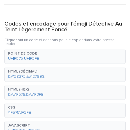
Codes et encodage pour l'émoji Détective Au
Teint Lègerement Foncé
Cliquez sur un code ci-dessous pour le copier dans votre presse-
papiers.
POINT DE CODE
U+1F575 U+1F3FE
HTML (DÉCIMAL)
&#128373;&#127998;
HTML (HEX)
&#x1F575;&#x1F3FE;
CSS
\1F575\1F3FE
JAVASCRIPT