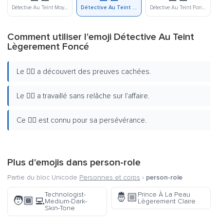
Détective Au Teint Moyen
Détective Au Teint Lègerement Foncé
Détective Au Teint Foncé
Comment utiliser l'emoji Détective Au Teint
Lègerement Foncé
Le 🕵🏾 a découvert des preuves cachées.
Le 🕵🏾 a travaillé sans relâche sur l'affaire.
Ce 🕵🏾 est connu pour sa persévérance.
Plus d'emojis dans
person-role
Partie du bloc Unicode
Personnes et corps
›
person-role
Technologist-
Prince À La Peau
🤴🏼
🧑🏾‍💻
Medium-Dark-
Lègerement Claire
Skin-Tone