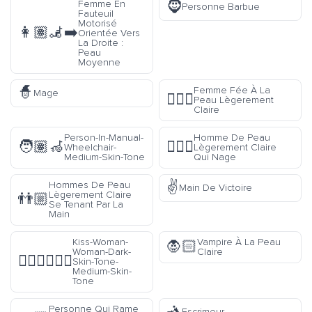
🧔
Femme En
Personne Barbue
Fauteuil
Motorisé
👩🏽‍🦼‍➡️
Orientée Vers
La Droite :
Peau
Moyenne
🧙
Femme Fée À La
Mage
🧚🏼‍♀️
Peau Lègerement
Claire
Person-In-Manual-
Homme De Peau
🧑🏽‍🦽
🏊🏼‍♂️
Wheelchair-
Lègerement Claire
Medium-Skin-Tone
Qui Nage
✌️
Hommes De Peau
Main De Victoire
Lègerement Claire
👬🏼
Se Tenant Par La
Main
Kiss-Woman-
Vampire À La Peau
🧛🏻
Woman-Dark-
Claire
👩🏿‍❤️‍💋‍👩🏽
Skin-Tone-
Medium-Skin-
Tone
🤺
Personne Qui Rame
Escrimeur