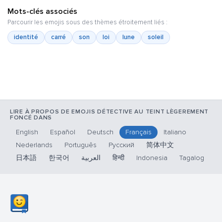
Mots-clés associés
Parcourir les emojis sous des thèmes étroitement liés :
identité
carré
son
loi
lune
soleil
LIRE À PROPOS DE EMOJIS DÉTECTIVE AU TEINT LÈGEREMENT
FONCÉ DANS
English
Español
Deutsch
Français
Italiano
Nederlands
Português
Русский
简体中文
日本語
한국어
العربية
हिन्दी
Indonesia
Tagalog