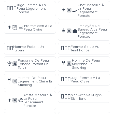
Juge Femme À La
Chef Masculin À
👩🏽‍⚖️
Peau Lègerement
La Peau
👨🏾‍🍳
Foncée
Lègerement
Foncée
Informaticien À La
Employée De
👨🏻‍💻
Peau Claire
Bureau À La Peau
👩🏾‍💼
Lègerement
Foncée
Homme Portant Un
Femme Garde Au
👳‍♂️
💂🏿‍♀️
Turban
Teint Foncé
Personne De Peau
Homme De Peau
👳🏿
🤵🏽
Foncée Portant Un
Moyenne En
Turban
Smoking
Homme De Peau
Juge Femme À La
👩🏻‍⚖️
🤵🏼
Lègerement Claire En
Peau Claire
Smoking
Artiste Masculin À
Man-With-Veil-Light-
👰🏻‍♂️
La Peau
Skin-Tone
👨🏾‍🎨
Lègerement
Foncée