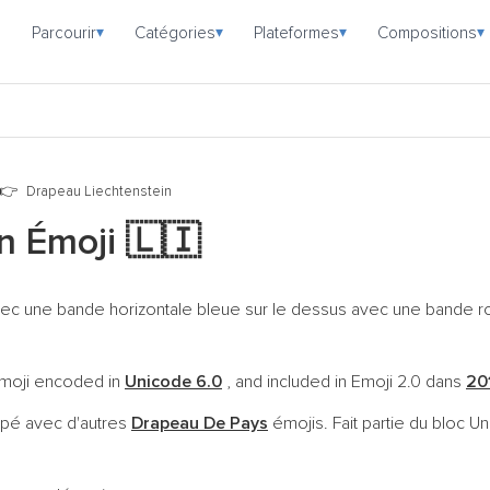
Parcourir
Catégories
Plateformes
Compositions
▾
▾
▾
▾
Drapeau Liechtenstein
in Émoji
🇱🇮
 avec une bande horizontale bleue sur le dessus avec une bande
 emoji encoded in
Unicode 6.0
, and included in Emoji 2.0 dans
20
upé avec d'autres
Drapeau De Pays
émojis. Fait partie du bloc 