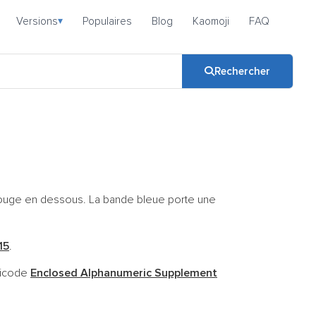
Versions
Populaires
Blog
Kaomoji
FAQ
▾
Rechercher
 rouge en dessous. La bande bleue porte une
15
.
Unicode
Enclosed Alphanumeric Supplement