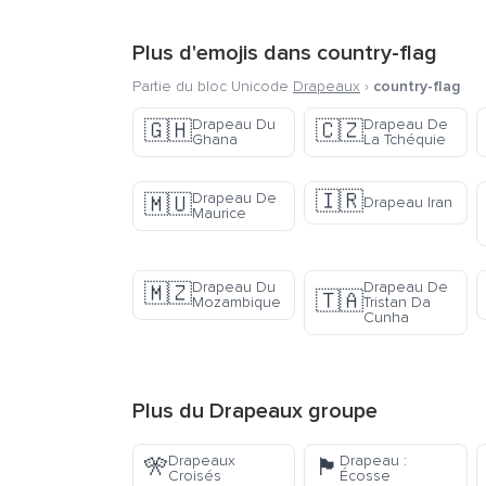
Plus d'emojis dans
country-flag
Partie du bloc Unicode
Drapeaux
›
country-flag
Drapeau Du
Drapeau De
🇬🇭
🇨🇿
Ghana
La Tchéquie
🇮🇷
Drapeau De
🇲🇺
Drapeau Iran
Maurice
Drapeau Du
Drapeau De
🇲🇿
🇹🇦
Mozambique
Tristan Da
Cunha
Plus du
Drapeaux
groupe
Drapeaux
Drapeau :
🎌
🏴󠁧󠁢󠁳󠁣󠁴󠁿
Croisés
Écosse