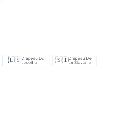
Drapeau Du
Drapeau De
🇱🇸
🇸🇮
Lesotho
La Slovénie