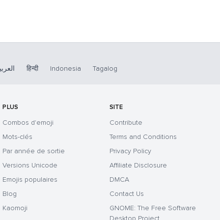
لعربية
हिन्दी
Indonesia
Tagalog
PLUS
SITE
Combos d'emoji
Contribute
Mots-clés
Terms and Conditions
Par année de sortie
Privacy Policy
Versions Unicode
Affiliate Disclosure
Emojis populaires
DMCA
Blog
Contact Us
Kaomoji
GNOME: The Free Software
Desktop Project