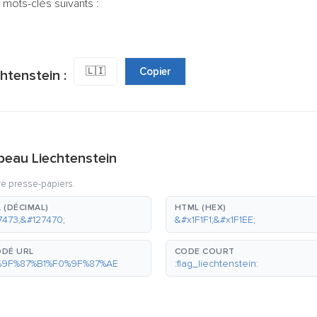
 mots-clés suivants :
🇱🇮
Copier
htenstein :
peau Liechtenstein
re presse-papiers.
 (DÉCIMAL)
HTML (HEX)
7473;&#127470;
&#x1F1F1;&#x1F1EE;
DÉ URL
CODE COURT
%9F%87%B1%F0%9F%87%AE
:flag_liechtenstein: