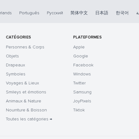
rlands
Português
Русский
简体中文
日本語
한국어
ة
CATÉGORIES
PLATEFORMES
Personnes & Corps
Apple
Objets
Google
Drapeaux
Facebook
Symboles
Windows
Voyages & Lieux
Twitter
Smileys et émotions
Samsung
Animaux & Nature
JoyPixels
Nourriture & Boisson
Tiktok
Toutes les catégories →