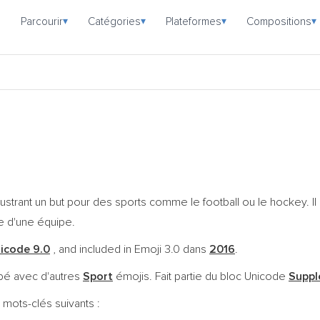
Parcourir
Catégories
Plateformes
Compositions
▾
▾
▾
▾
 illustrant un but pour des sports comme le football ou le hockey.
e d'une équipe.
icode 9.0
, and included in Emoji 3.0 dans
2016
.
pé avec d'autres
Sport
émojis. Fait partie du bloc Unicode
Suppl
 mots-clés suivants :