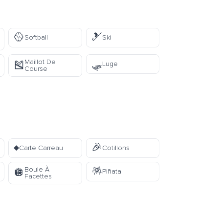
🥎
🎿
Softball
Ski
🛷
Maillot De
🎽
Luge
Course
♦️
🎉
Carte Carreau
Cotillons
🪅
Boule À
🪩
Piñata
Facettes