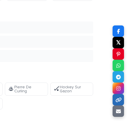
𝕏
Pierre De
Hockey Sur
🥌
🏑
Curling
Gazon