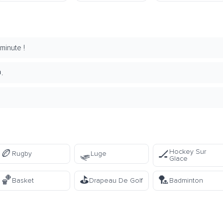
minute !
.
🏉
🛷
Hockey Sur
🏒
Rugby
Luge
Glace
🏀
⛳
🏸
Basket
Drapeau De Golf
Badminton