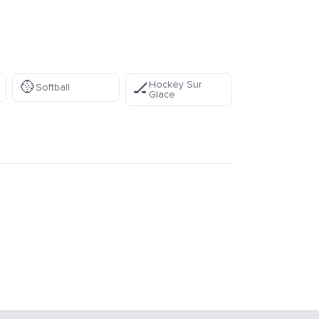
🥎
Hockey Sur
🏒
Softball
Glace