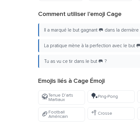
Comment utiliser l'emoji Cage
Il a marqué le but gagnant 🥅 dans la dernière 
La pratique mène à la perfection avec le but 🥅
Tu as vu ce tir dans le but 🥅 ?
Emojis liés à Cage Émoji
🏓
Tenue D’arts
🥋
Ping-Pong
Martiaux
🥍
Football
🏈
Crosse
Américain