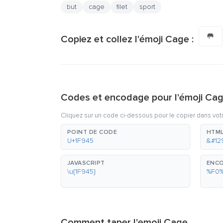
but
cage
filet
sport
🥅
Copiez et collez l'émoji Cage :
Codes et encodage pour l'émoji Ca
Cliquez sur un code ci-dessous pour le copier dans vot
POINT DE CODE
HTML
U+1F945
&#12
JAVASCRIPT
ENCO
\u{1F945}
%F0
Comment taper l'emoji Cage