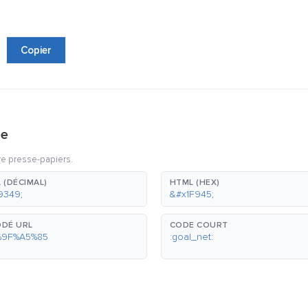
Copier
ge
re presse-papiers.
 (DÉCIMAL)
HTML (HEX)
9349;
&#x1F945;
DÉ URL
CODE COURT
%9F%A5%85
:goal_net: