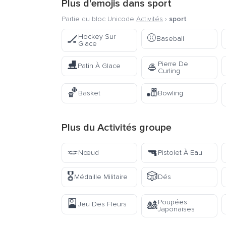
Plus d'emojis dans
sport
Partie du bloc Unicode
Activités
›
sport
⚾
Hockey Sur
🏒
Baseball
Glace
⛸️
Pierre De
🥌
Patin À Glace
Curling
🏀
🎳
Basket
Bowling
Plus du
Activités
groupe
🪢
🔫
Nœud
Pistolet À Eau
🎖️
🎲
Médaille Militaire
Dés
🎴
Poupées
🎎
Jeu Des Fleurs
Japonaises