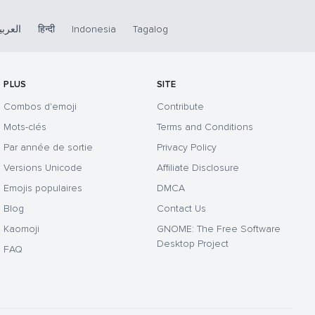
العربي
हिन्दी
Indonesia
Tagalog
PLUS
SITE
Combos d'emoji
Contribute
Mots-clés
Terms and Conditions
Par année de sortie
Privacy Policy
Versions Unicode
Affiliate Disclosure
Emojis populaires
DMCA
Blog
Contact Us
Kaomoji
GNOME: The Free Software
Desktop Project
FAQ