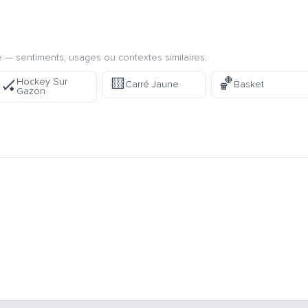
 — sentiments, usages ou contextes similaires.
🟨
🏀
Hockey Sur
🏑
Carré Jaune
Basket
Gazon