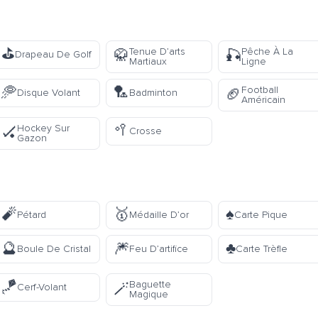
⛳
Tenue D’arts
Pêche À La
🥋
🎣
Drapeau De Golf
Martiaux
Ligne
🥏
🏸
Football
🏈
Disque Volant
Badminton
Américain
🥍
Hockey Sur
🏑
Crosse
Gazon
🧨
🥇
♠️
Pétard
Médaille D’or
Carte Pique
🔮
🎆
♣️
Boule De Cristal
Feu D’artifice
Carte Trèfle
🪁
Baguette
🪄
Cerf-Volant
Magique