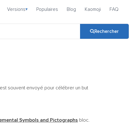
Versions
Populaires
Blog
Kaomoji
FAQ
▾
Rechercher
 Il est souvent envoyé pour célébrer un but
emental Symbols and Pictographs
bloc.