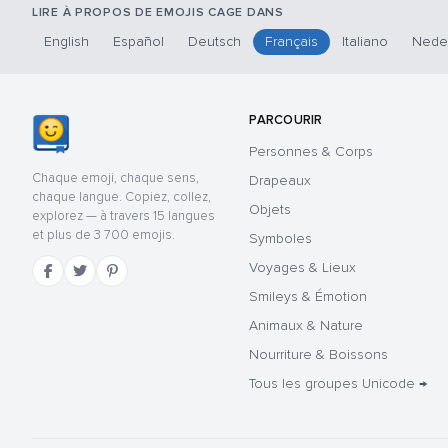
LIRE À PROPOS DE EMOJIS CAGE DANS
English
Español
Deutsch
Français
Italiano
Nede
PARCOURIR
Personnes & Corps
Chaque emoji, chaque sens,
Drapeaux
chaque langue. Copiez, collez,
Objets
explorez — à travers 15 langues
et plus de 3 700 emojis.
Symboles
Voyages & Lieux
Smileys & Émotion
Animaux & Nature
Nourriture & Boissons
Tous les groupes Unicode →