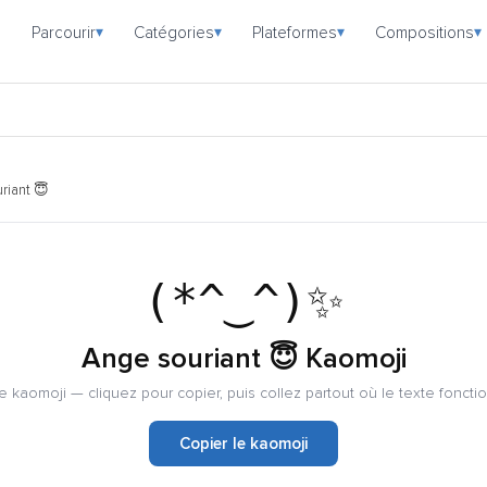
Parcourir
Catégories
Plateformes
Compositions
▾
▾
▾
▾
riant 😇
(*^‿^)✨
Ange souriant 😇 Kaomoji
 kaomoji — cliquez pour copier, puis collez partout où le texte foncti
Copier le kaomoji