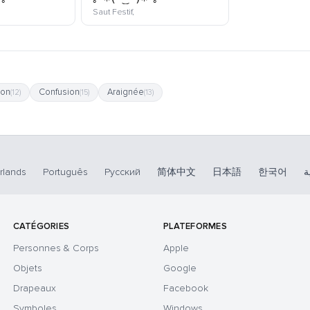
omoji
kaomoji
Saut Festif,
ion
Confusion
Araignée
(12)
(15)
(13)
rlands
Português
Русский
简体中文
日本語
한국어
ة
CATÉGORIES
PLATEFORMES
Personnes & Corps
Apple
Objets
Google
Drapeaux
Facebook
Symboles
Windows