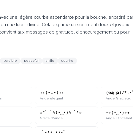
avec une légère courbe ascendante pour la bouche, encadré pa
 ou une lueur divine. Cela exprime un sentiment doux et joyeux
 convient aux messages de gratitude, d'encouragement ou pour
paisible
peaceful
smile
sourire
✧✧(•⌣•)✧✧
(✿◕‿◕)ﾉ*:･
kaomoji
kaomoji
k
s
Ange élégant
Ange Gracieux
☆*ﾟ¨ﾟ✎(•‿•)✎¨ﾟ*☆
✦✧(•‿•)✧✦
kaomoji
kaomoji
Grâce d'ange
Ange Étincelant
*｡
｡ﾟ✶(•‿•)✶ﾟ｡