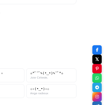
r
𝕏
ﾟ✧
✫*ﾟ¨ﾟ✎(•‿•)✎¨ﾟ*✫
aomoji
kaomoji
Joie Céleste,
✩✧(•‿•)✧✩
kaomoji
kaomoji
Ange radieux