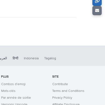
العربي
हिन्दी
Indonesia
Tagalog
PLUS
SITE
Combos d'emoji
Contribute
Mots-clés
Terms and Conditions
Par année de sortie
Privacy Policy
Versions Unicode
Affiliate Disclosure