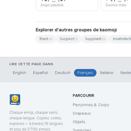
kaomoji
ka
Ange paisible
Sourire Halo
Explorer d'autres groupes de kaomoji
Riant
Suspect
Suppliant
Insatisfact
(14)
(11)
(10)
LIRE CETTE PAGE DANS
English
Español
Deutsch
Français
Italiano
Nede
PARCOURIR
Personnes & Corps
Chaque emoji, chaque sens,
Drapeaux
chaque langue. Copiez, collez,
Objets
explorez — à travers 15 langues
et plus de 3 700 emojis.
Symboles