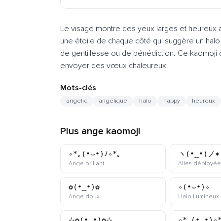
Le visage montre des yeux larges et heureux 
une étoile de chaque côté qui suggère un halo
de gentillesse ou de bénédiction. Ce kaomoji
envoyer des vœux chaleureux.
Mots-clés
angelic
angélique
halo
happy
heureux
Plus ange kaomoji
✧*｡(•⌣•)ﾉ✧*｡
ヽ(•‿•)ノ✶
kaomoji
Ange brillant
Ailes déployée
✿(•‿•)✿
✧(•⌣•)✧
kaomoji
Ange doux
Halo Lumineux
⊹✿(•‿•)✿⊹
✧*｡(•‿•)✧