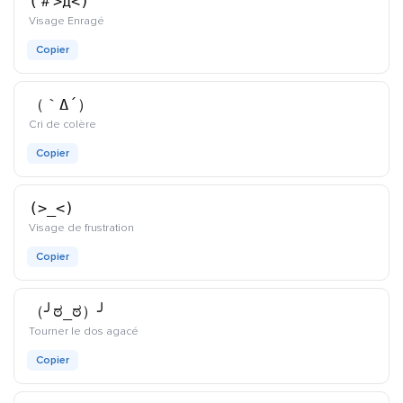
(＃>д<)
kaomoji
Visage Enragé
Copier
（｀Δ´）
kaomoji
Cri de colère
Copier
(>_<)
kaomoji
Visage de frustration
Copier
（╯ಠ_ಠ）╯
kaomoji
Tourner le dos agacé
Copier