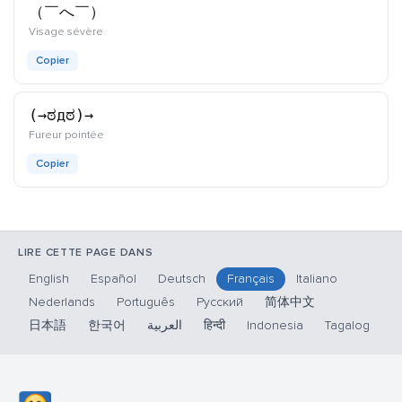
（￣へ￣）
kaomoji
Visage sévère
Copier
(→ಠдಠ)→
kaomoji
Fureur pointée
Copier
LIRE CETTE PAGE DANS
English
Español
Deutsch
Français
Italiano
Nederlands
Português
Русский
简体中文
日本語
한국어
العربية
हिन्दी
Indonesia
Tagalog