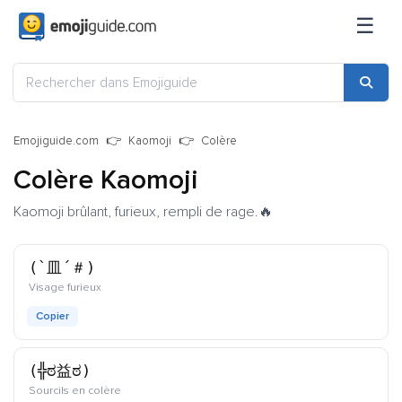
☰
Emojiguide.com
Kaomoji
Colère
Colère Kaomoji
Kaomoji brûlant, furieux, rempli de rage.🔥
(`皿´＃)
kaomoji
Visage furieux
Copier
(╬ಠ益ಠ)
kaomoji
Sourcils en colère