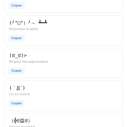
Copier
(╯°□°）╯︵ ┻━┻
kaomoji
Retourner la table
Copier
(ಠ_ಠ)>
kaomoji
Regard désapprobateur
Copier
(｀Д´)
kaomoji
Cri en colère
Copier
（╬ಠ益ಠ）
kaomoji
Visage bouillant