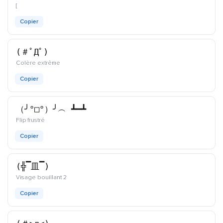
kaomoji
[
Copier
(＃ﾟДﾟ)
kaomoji
Colère extrême
Copier
（╯°□°）╯︵ ┻━┻
kaomoji
Flip frustré
Copier
(╬▔皿▔)
kaomoji
Visage bouillant 2
Copier