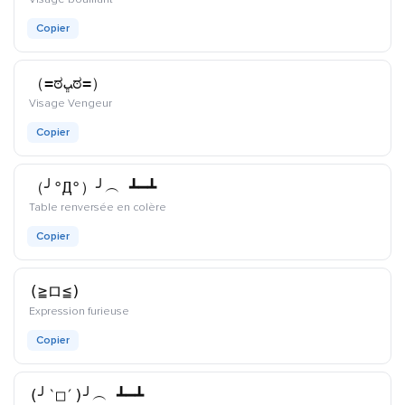
Copier
（=ಠﭛಠ=）
kaomoji
Visage Vengeur
Copier
（╯°Д°）╯︵ ┻━┻
kaomoji
Table renversée en colère
Copier
(≧ロ≦)
kaomoji
Expression furieuse
Copier
(╯‵□′)╯︵ ┻━┻