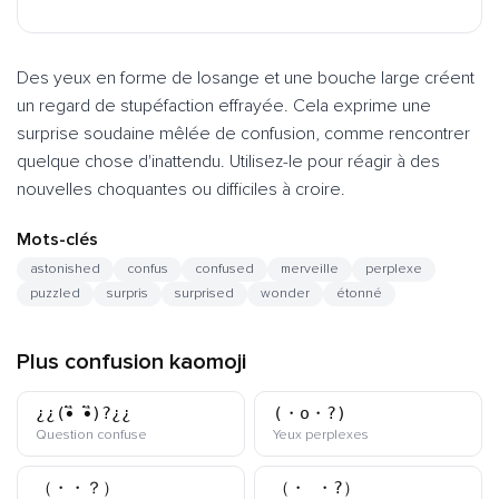
Des yeux en forme de losange et une bouche large créent
un regard de stupéfaction effrayée. Cela exprime une
surprise soudaine mêlée de confusion, comme rencontrer
quelque chose d'inattendu. Utilisez-le pour réagir à des
nouvelles choquantes ou difficiles à croire.
Mots-clés
astonished
confus
confused
merveille
perplexe
puzzled
surpris
surprised
wonder
étonné
Plus confusion kaomoji
¿¿(•ิ_•ิ)?¿¿
(・o・?)
kaomoji
kaomoji
Question confuse
Yeux perplexes
（・・？）
（・_・?）