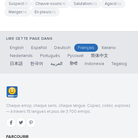
Suspect
Chauve-souris
Salutation
Agacé
(11)
(16)
(20)
(12)
Manger
En pleurs
(14)
(13)
LIRE CETTE PAGE DANS
English
Español
Deutsch
Français
Italiano
Nederlands
Português
Русский
简体中文
日本語
한국어
العربية
हिन्दी
Indonesia
Tagalog
Chaque emoji, chaque sens, chaque langue. Copiez, collez, explorez
— à travers 15 langues et plus de 3 700 emojis.
PARCOURIR