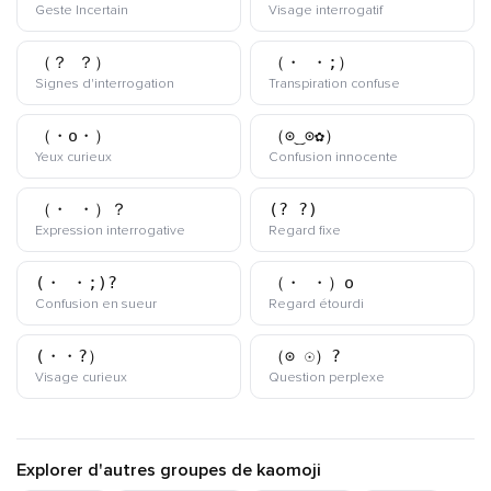
kaomoji
kaomoji
Geste Incertain
Visage interrogatif
（？_？）
（・_・;）
kaomoji
kaomoji
Signes d'interrogation
Transpiration confuse
（・o・）
（⊙‿⊙✿）
kaomoji
kaomoji
Yeux curieux
Confusion innocente
（・_・）？
(?_?)
kaomoji
kaomoji
Expression interrogative
Regard fixe
(・_・;)?
（・_・）o
kaomoji
kaomoji
Confusion en sueur
Regard étourdi
(・・?）
（⊙_☉）?
kaomoji
kaomoji
Visage curieux
Question perplexe
Explorer d'autres groupes de kaomoji