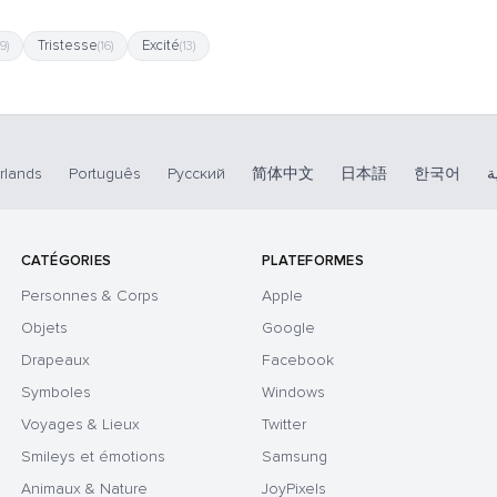
Tristesse
Excité
19)
(16)
(13)
rlands
Português
Русский
简体中文
日本語
한국어
ة
CATÉGORIES
PLATEFORMES
Personnes & Corps
Apple
Objets
Google
Drapeaux
Facebook
Symboles
Windows
Voyages & Lieux
Twitter
Smileys et émotions
Samsung
Animaux & Nature
JoyPixels