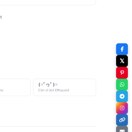
t
𝕏
(☞ﾟヮﾟ)☞
kaomoji
kaomoji
lle
Clin d'œil Effrayant