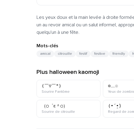
Les yeux doux et la main levée à droite formé
un au revoir amical ou un salut informel, appro
quelqu'un à une fête.
Mots-clés
amical
citrouille
festif
festive
friendly
Plus halloween kaomoji
(￣▽￣*)
⊙﹏☉
kaomoji
Sourire Fantôme
Yeux de zombi
（○゜ε＾○）
(•́ ̯•̀)
kaomoji
Sourire de citrouille
Regard de zom