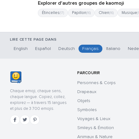
Explorer d'autres groupes de kaomoji
Étincelles
Papillon
Chien
Musique
(17)
(16)
(16)
(
LIRE CETTE PAGE DANS
English
Español
Deutsch
Français
Italiano
Nede
PARCOURIR
Personnes & Corps
Chaque emoji, chaque sens,
Drapeaux
chaque langue. Copiez, collez,
Objets
explorez — à travers 15 langues
et plus de 3 700 emojis.
Symboles
Voyages & Lieux
Smileys & Émotion
Animaux & Nature