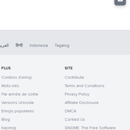
العربي
हिन्दी
Indonesia
Tagalog
PLUS
SITE
Combos d'emoji
Contribute
Mots-clés
Terms and Conditions
Par année de sortie
Privacy Policy
Versions Unicode
Affiliate Disclosure
Emojis populaires
DMCA
Blog
Contact Us
Kaomoji
GNOME: The Free Software