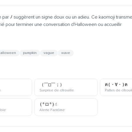
e par ﾉ suggèrent un signe doux ou un adieu. Ce kaomoji transme
prié pour terminer une conversation d'Halloween ou accueillir
halloween
pumpkin
vague
wave
（￣□￣；）
ฅ(・∀・)ฅ
kaomoji
kaomoji
e
Surprise de citrouille
Pattes de citroui
(°ロ°)☝
kaomoji
kaomoji
bie
Alerte Fantôme