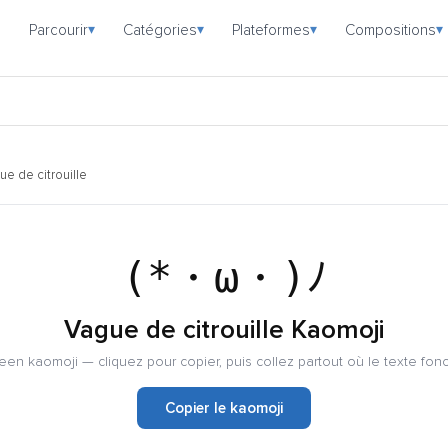
Parcourir
Catégories
Plateformes
Compositions
▾
▾
▾
▾
ue de citrouille
(*・ω・)ﾉ
Vague de citrouille Kaomoji
en kaomoji — cliquez pour copier, puis collez partout où le texte fon
Copier le kaomoji