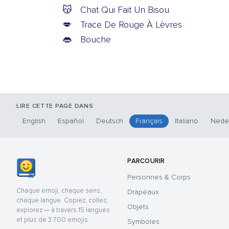
😽
Chat Qui Fait Un Bisou
💋
Trace De Rouge À Lèvres
👄
Bouche
LIRE CETTE PAGE DANS
English
Español
Deutsch
Français
Italiano
Nede
PARCOURIR
Personnes & Corps
Chaque emoji, chaque sens,
Drapeaux
chaque langue. Copiez, collez,
Objets
explorez — à travers 15 langues
et plus de 3 700 emojis.
Symboles