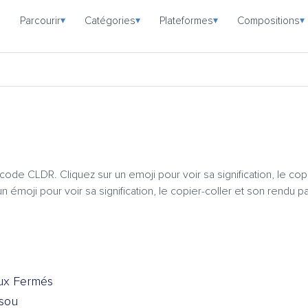
Parcourir
Catégories
Plateformes
Compositions
▾
▾
▾
▾
icode CLDR. Cliquez sur un emoji pour voir sa signification, le cop
n émoji pour voir sa signification, le copier-coller et son rendu p
eux Fermés
isou