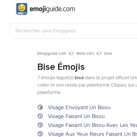
Emojiguide.com
Mots-clés
bise
Bise Émojis
7 émojis tagué(s)
bise
dans le projet officiel Un
coller et son rendu par plateforme.Cliquez sur u
plateforme.
😘
Visage Envoyant Un Bisou
😗
Visage Faisant Un Bisou
😚
Visage Faisant Un Bisou Avec Les Y
😙
Visage Aux Yeux Rieurs Faisant Un B