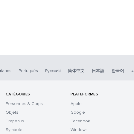
rlands
Português
Русский
简体中文
日本語
한국어
ة
CATÉGORIES
PLATEFORMES
Personnes & Corps
Apple
Objets
Google
Drapeaux
Facebook
Symboles
Windows