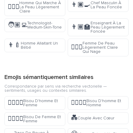
Homme Qui Marche À
Chef Masculin À
👨🏿‍🍳
🚶🏼‍♂️
La Peau Lègerement
La Peau Foncée
Claire
Technologist-
Enseignant À La
🧑🏽‍💻
👨🏾‍🏫
Medium-Skin-Tone
Peau Lègerement
Foncée
Homme Allaitant Un
Femme De Peau
👨‍🍼
🏊🏼‍♀️
Bébé
Lègerement Claire
Qui Nage
Emojis sémantiquement similaires
Correspondance par sens via recherche vectorielle —
sentiments, usages ou contextes similaires.
Bisou D'homme Et
Bisou D'homme Et
👩‍❤️‍💋‍👨
👨‍❤️‍💋‍👨
Femme
Homme
💑
Bisou De Femme Et
👩‍❤️‍💋‍👩
Couple Avec Cœur
Femme
Trace De Rouge À