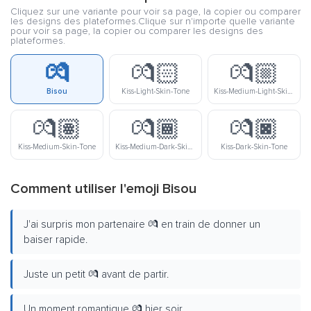
Cliquez sur une variante pour voir sa page, la copier ou comparer
les designs des plateformes.Clique sur n'importe quelle variante
pour voir sa page, la copier ou comparer les designs des
plateformes.
💏
💏🏻
💏🏼
Bisou
Kiss-Light-Skin-Tone
Kiss-Medium-Light-Skin-Tone
💏🏽
💏🏾
💏🏿
Kiss-Medium-Skin-Tone
Kiss-Medium-Dark-Skin-Tone
Kiss-Dark-Skin-Tone
Comment utiliser l'emoji Bisou
J'ai surpris mon partenaire 💏 en train de donner un
baiser rapide.
Juste un petit 💏 avant de partir.
Un moment romantique 💏 hier soir.