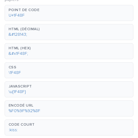
POINT DE CODE
U+1F48F
HTML (DÉCIMAL)
&#128143;
HTML (HEX)
&#x1F48F;
CSS
\1F48F
JAVASCRIPT
\u{1F48F}
ENCODÉ URL
%F0%9F%92%8F
CODE COURT
:kiss: