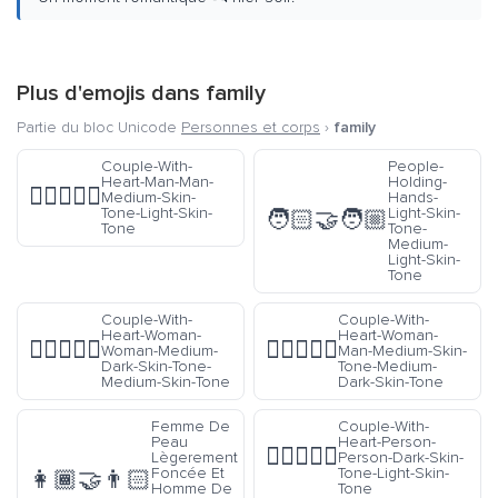
Plus d'emojis dans
family
Partie du bloc Unicode
Personnes et corps
›
family
Couple-With-
People-
Heart-Man-Man-
Holding-
👨🏽‍❤️‍👨🏻
Medium-Skin-
Hands-
Tone-Light-Skin-
Light-Skin-
🧑🏻‍🤝‍🧑🏼
Tone
Tone-
Medium-
Light-Skin-
Tone
Couple-With-
Couple-With-
Heart-Woman-
Heart-Woman-
👩🏾‍❤️‍👩🏽
👩🏽‍❤️‍👨🏾
Woman-Medium-
Man-Medium-Skin-
Dark-Skin-Tone-
Tone-Medium-
Medium-Skin-Tone
Dark-Skin-Tone
Femme De
Couple-With-
Peau
Heart-Person-
🧑🏿‍❤️‍🧑🏻
Lègerement
Person-Dark-Skin-
Foncée Et
Tone-Light-Skin-
👩🏾‍🤝‍👨🏻
Homme De
Tone