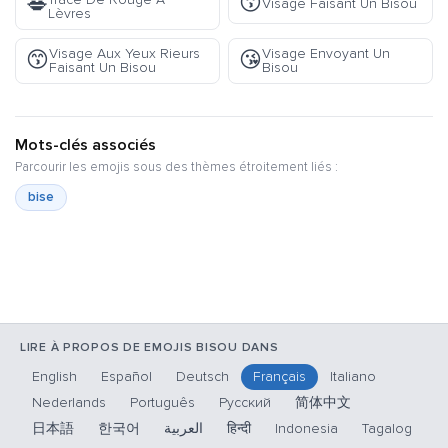
😗
💋
Visage Faisant Un Bisou
Lèvres
Visage Aux Yeux Rieurs
Visage Envoyant Un
😙
😘
Faisant Un Bisou
Bisou
Mots-clés associés
Parcourir les emojis sous des thèmes étroitement liés :
bise
LIRE À PROPOS DE EMOJIS BISOU DANS
English
Español
Deutsch
Français
Italiano
Nederlands
Português
Русский
简体中文
日本語
한국어
العربية
हिन्दी
Indonesia
Tagalog