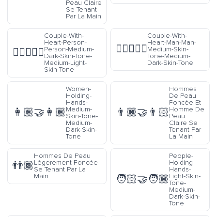
Peau Claire
Se Tenant
Par La Main
Couple-With-
Couple-With-
Heart-Person-
Heart-Man-Man-
👨🏽‍❤️‍👨🏾
Person-Medium-
Medium-Skin-
🧑🏾‍❤️‍🧑🏼
Dark-Skin-Tone-
Tone-Medium-
Medium-Light-
Dark-Skin-Tone
Skin-Tone
Women-
Hommes
Holding-
De Peau
Hands-
Foncée Et
Medium-
Homme De
👩🏽‍🤝‍👩🏾
👨🏿‍🤝‍👨🏻
Skin-Tone-
Peau
Medium-
Claire Se
Dark-Skin-
Tenant Par
Tone
La Main
Hommes De Peau
People-
Lègerement Foncée
Holding-
👬🏾
Se Tenant Par La
Hands-
Main
Light-Skin-
🧑🏻‍🤝‍🧑🏾
Tone-
Medium-
Dark-Skin-
Tone