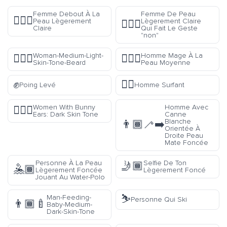
Femme Debout À La
Femme De Peau
🧍🏼‍♀️
Peau Lègerement
Lègerement Claire
🙅🏼‍♀️
Claire
Qui Fait Le Geste
"non"
Woman-Medium-Light-
Homme Mage À La
🧔🏼‍♀️
🧙🏽‍♂️
Skin-Tone-Beard
Peau Moyenne
✊
🏄‍♂️
Poing Levé
Homme Surfant
Women With Bunny
Homme Avec
👯🏿‍♀️
Ears: Dark Skin Tone
Canne
Blanche
👨🏾‍🦯‍➡️
Orientée À
Droite Peau
Mate Foncée
Personne À La Peau
Selfie De Ton
🤳🏾
🤽🏾
Lègerement Foncée
Lègerement Foncé
Jouant Au Water-Polo
⛷️
Man-Feeding-
Personne Qui Ski
👨🏾‍🍼
Baby-Medium-
Dark-Skin-Tone