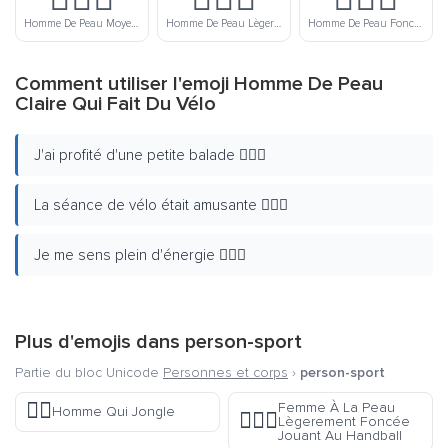
Homme De Peau Moyenne Qui Fait Du Vélo
Homme De Peau Lègerement Foncée Qui Fait Du Vélo
Homme De Peau Foncée Qui Fait Du Vélo
Comment utiliser l'emoji Homme De Peau
Claire Qui Fait Du Vélo
J'ai profité d'une petite balade 🚴🏻‍♂️
La séance de vélo était amusante 🚴🏻‍♂️
Je me sens plein d'énergie 🚴🏻‍♂️
Plus d'emojis dans
person-sport
Partie du bloc Unicode
Personnes et corps
›
person-sport
🤹‍♂️
Femme À La Peau
Homme Qui Jongle
🤾🏾‍♀️
Lègerement Foncée
Jouant Au Handball