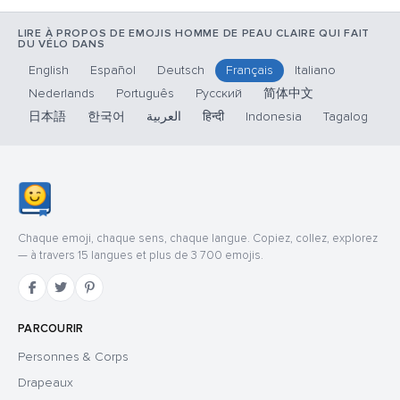
LIRE À PROPOS DE EMOJIS HOMME DE PEAU CLAIRE QUI FAIT
DU VÉLO DANS
English
Español
Deutsch
Français
Italiano
Nederlands
Português
Русский
简体中文
日本語
한국어
العربية
हिन्दी
Indonesia
Tagalog
Chaque emoji, chaque sens, chaque langue. Copiez, collez, explorez
— à travers 15 langues et plus de 3 700 emojis.
PARCOURIR
Personnes & Corps
Drapeaux