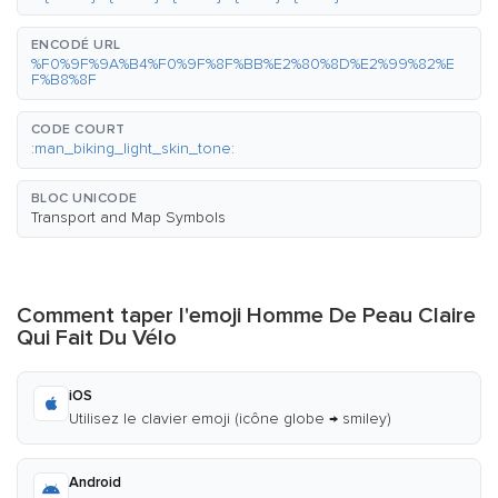
ENCODÉ URL
%F0%9F%9A%B4%F0%9F%8F%BB%E2%80%8D%E2%99%82%E
F%B8%8F
CODE COURT
:man_biking_light_skin_tone:
BLOC UNICODE
Transport and Map Symbols
Comment taper l'emoji Homme De Peau Claire
Qui Fait Du Vélo
iOS
Utilisez le clavier emoji (icône globe → smiley)
Android