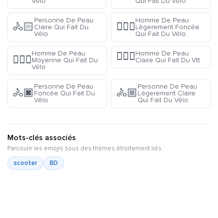
Vélo
Qui Fait Du Vélo
Personne De Peau
Homme De Peau
🚴🏻
🚴🏾‍♂️
Claire Qui Fait Du
Lègerement Foncée
Vélo
Qui Fait Du Vélo
Homme De Peau
Homme De Peau
🚵🏻‍♂️
🚴🏽‍♂️
Moyenne Qui Fait Du
Claire Qui Fait Du Vtt
Vélo
Personne De Peau
Personne De Peau
🚴🏿
🚴🏼
Foncée Qui Fait Du
Lègerement Claire
Vélo
Qui Fait Du Vélo
Mots-clés associés
Parcourir les emojis sous des thèmes étroitement liés :
scooter
BD