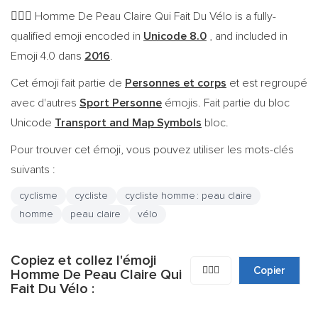
Homme De Peau Claire Qui Fait Du Vélo is a fully-
🚴🏻‍♂️
qualified emoji encoded in
Unicode 8.0
, and included in
Emoji 4.0 dans
2016
.
Cet émoji fait partie de
Personnes et corps
et est regroupé
avec d'autres
Sport Personne
émojis. Fait partie du bloc
Unicode
Transport and Map Symbols
bloc.
Pour trouver cet émoji, vous pouvez utiliser les mots-clés
suivants :
cyclisme
cycliste
cycliste homme : peau claire
homme
peau claire
vélo
Copiez et collez l'émoji
🚴🏻‍♂️
Copier
Homme De Peau Claire Qui
Fait Du Vélo :