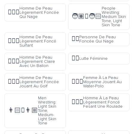
Homme De Peau
People
🏊🏾‍♂️
Lègerement Foncée
Wrestling:
🧑🏽‍🫯‍🧑🏻
Qui Nage
Medium Skin
Tone, Light
Skin Tone
Homme De Peau
Personne De Peau
🏊🏿
🏄🏾‍♂️
Lègerement Foncé
Foncée Qui Nage
Surfant
🤼‍♀️
Homme De Peau
Lutte Féminine
⛹🏼‍♂️
Lègerement Claire
Avec Un Ballon
Homme De Peau
Femme À La Peau
🏌🏾‍♂️
🤽🏽‍♀️
Lègerement Foncée
Moyenne Jouant Au
Jouant Au Golf
Water-Polo
Men
Homme À La Peau
🤸🏾‍♂️
Wrestling:
Lègerement Foncé
Light Skin
Fesant Une Roulade
👨🏻‍🫯‍👨🏼
Tone,
Medium-
Light Skin
Tone