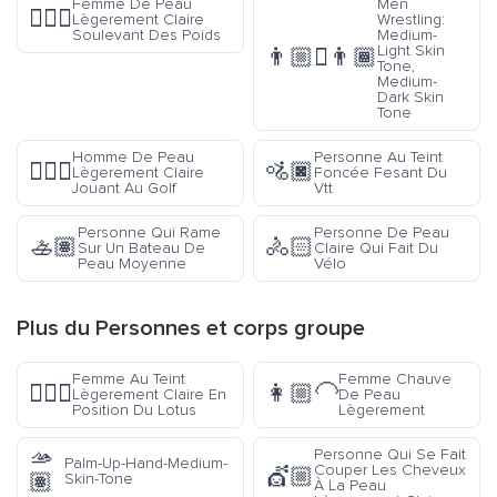
Femme De Peau
Men
🏋🏼‍♀️
Lègerement Claire
Wrestling:
Soulevant Des Poids
Medium-
Light Skin
👨🏼‍🫯‍👨🏾
Tone,
Medium-
Dark Skin
Tone
Homme De Peau
Personne Au Teint
🏌🏼‍♂️
🚵🏿
Lègerement Claire
Foncée Fesant Du
Jouant Au Golf
Vtt
Personne Qui Rame
Personne De Peau
🚣🏽
🚴🏻
Sur Un Bateau De
Claire Qui Fait Du
Peau Moyenne
Vélo
Plus du
Personnes et corps
groupe
Femme Au Teint
Femme Chauve
🧘🏼‍♀️
👩🏼‍🦲
Lègerement Claire En
De Peau
Position Du Lotus
Lègerement
🫴
Personne Qui Se Fait
Palm-Up-Hand-Medium-
Couper Les Cheveux
💇🏼
🏽
Skin-Tone
À La Peau