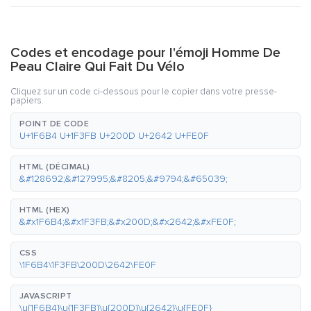
Codes et encodage pour l'émoji Homme De
Peau Claire Qui Fait Du Vélo
Cliquez sur un code ci-dessous pour le copier dans votre presse-
papiers.
POINT DE CODE
U+1F6B4 U+1F3FB U+200D U+2642 U+FE0F
HTML (DÉCIMAL)
&#128692;&#127995;&#8205;&#9794;&#65039;
HTML (HEX)
&#x1F6B4;&#x1F3FB;&#x200D;&#x2642;&#xFE0F;
CSS
\1F6B4\1F3FB\200D\2642\FE0F
JAVASCRIPT
\u{1F6B4}\u{1F3FB}\u{200D}\u{2642}\u{FE0F}