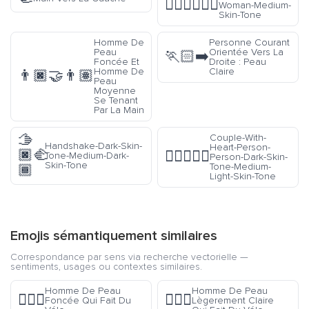
👩🏽‍❤️‍💋‍👩🏽
Woman-Medium-
Skin-Tone
Homme De
Personne Courant
Peau
Orientée Vers La
🏃🏻‍➡️
Foncée Et
Droite : Peau
Homme De
Claire
👨🏿‍🤝‍👨🏽
Peau
Moyenne
Se Tenant
Par La Main
🫱
Couple-With-
Handshake-Dark-Skin-
Heart-Person-
🏿‍🫲
🧑🏿‍❤️‍🧑🏼
Tone-Medium-Dark-
Person-Dark-Skin-
Skin-Tone
Tone-Medium-
🏾
Light-Skin-Tone
Emojis sémantiquement similaires
Correspondance par sens via recherche vectorielle —
sentiments, usages ou contextes similaires.
Homme De Peau
Homme De Peau
🚴🏿‍♂️
🚴🏼‍♂️
Foncée Qui Fait Du
Lègerement Claire