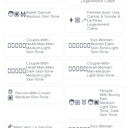
Lègerement Claire
Ballet Dancer:
Femme Avec Une
🧑🏽‍🩰
Medium Skin Tone
Canne À Sonde À
👩🏼‍🦯
La Peau
Lègerement
Claire
Couple-With-
Kiss-Woman-
Heart-Man-Man-
Woman-Dark-
👨🏼‍❤️‍👨🏼
👩🏿‍❤️‍💋‍👩🏻
Medium-Light-
Skin-Tone-Light-
Skin-Tone
Skin-Tone
Couple-With-
Couple-With-
Heart-Man-Man-
Heart-Woman-
👩🏼‍❤️‍👨🏼
👨🏿‍❤️‍👨🏼
Dark-Skin-Tone-
Man-Medium-
Medium-Light-
Light-Skin-Tone
Skin-Tone
🫅
People
Person-With-Crown-
With Bunny
🏽
Medium-Skin-Tone
Ears:
🧑🏼‍🐰‍🧑🏿
Medium-
Light Skin
Tone, Dark
Skin Tone
🫲
Kiss-Woman-
Main Vers La Gauche