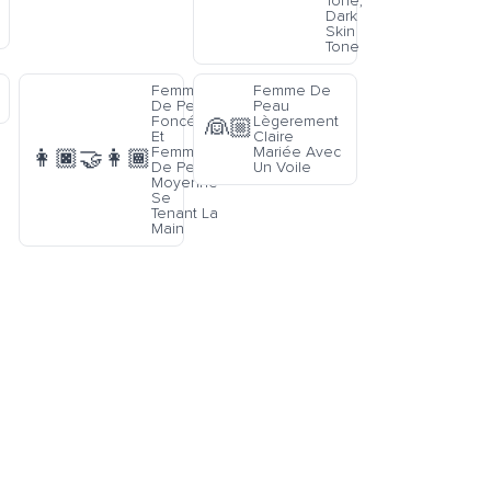
Tone,
Dark
Skin
Tone
Femme
Femme De
De Peau
Peau
Foncée
Lègerement
👰🏼
Et
Claire
Femme
Mariée Avec
👩🏿‍🤝‍👩🏾
De Peau
Un Voile
Moyenne
Se
Tenant La
Main