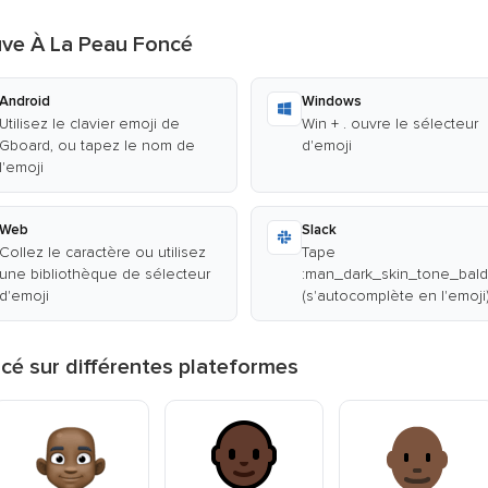
ve À La Peau Foncé
Android
Windows
Utilisez le clavier emoji de
Win + . ouvre le sélecteur
Gboard, ou tapez le nom de
d'emoji
l'emoji
Web
Slack
Collez le caractère ou utilisez
Tape
une bibliothèque de sélecteur
:man_dark_skin_tone_bald
d'emoji
(s'autocomplète en l'emoji
é sur différentes plateformes