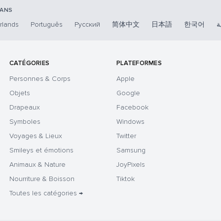
DANS
rlands
Português
Русский
简体中文
日本語
한국어
ة
CATÉGORIES
PLATEFORMES
Personnes & Corps
Apple
Objets
Google
Drapeaux
Facebook
Symboles
Windows
Voyages & Lieux
Twitter
Smileys et émotions
Samsung
Animaux & Nature
JoyPixels
Nourriture & Boisson
Tiktok
Toutes les catégories →