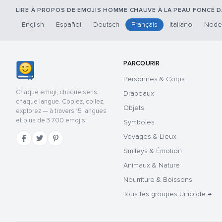
LIRE À PROPOS DE EMOJIS HOMME CHAUVE À LA PEAU FONCÉ 
English
Español
Deutsch
Français
Italiano
Nede
PARCOURIR
Personnes & Corps
Chaque emoji, chaque sens,
Drapeaux
chaque langue. Copiez, collez,
Objets
explorez — à travers 15 langues
et plus de 3 700 emojis.
Symboles
Voyages & Lieux
Smileys & Émotion
Animaux & Nature
Nourriture & Boissons
Tous les groupes Unicode →