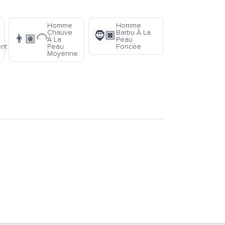
Homme
Homme
Chauve
Barbu À La
🧔🏿
👨🏽‍🦲
À La
Peau
nt
Peau
Foncée
Moyenne