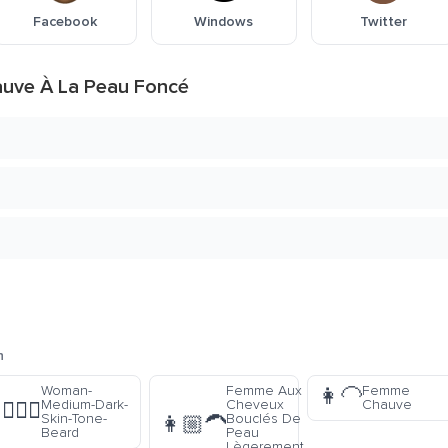
Facebook
Windows
Twitter
auve À La Peau Foncé
n
Woman-
Femme Aux
Femme
👩‍🦲
Medium-Dark-
Cheveux
Chauve
🧔🏾‍♀️
Skin-Tone-
Bouclés De
👩🏼‍🦱
Beard
Peau
Lègerement