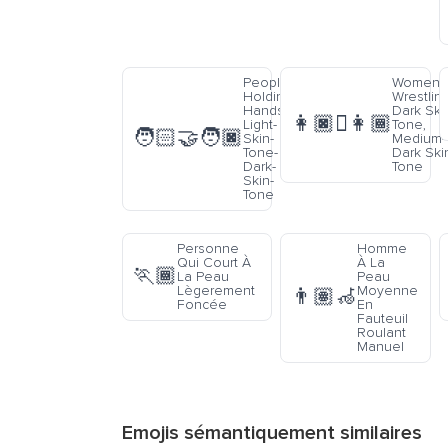
People-
Women
Holding-
Wrestling
Hands-
Dark Ski
👩🏿‍🫯‍👩🏾
Light-
Tone,
🧑🏻‍🤝‍🧑🏿
Skin-
Medium-
Tone-
Dark Ski
Dark-
Tone
Skin-
Tone
Personne
Homme
Qui Court À
À La
🏃🏾
La Peau
Peau
Lègerement
Moyenne
👨🏽‍🦽
Foncée
En
Fauteuil
Roulant
Manuel
Emojis sémantiquement similaires