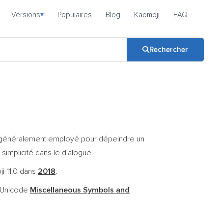
Versions
Populaires
Blog
Kaomoji
FAQ
▾
Rechercher
est généralement employé pour dépeindre un
simplicité dans le dialogue.
ji 11.0 dans
2018
.
c Unicode
Miscellaneous Symbols and