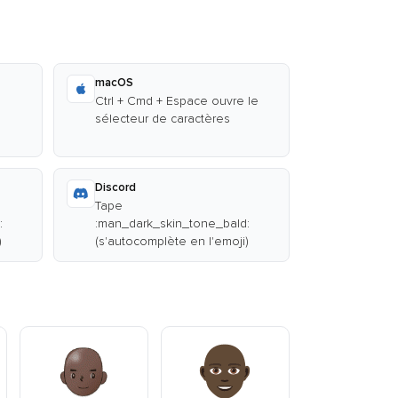
macOS
Ctrl + Cmd + Espace ouvre le
sélecteur de caractères
Discord
Tape
:
:man_dark_skin_tone_bald:
)
(s'autocomplète en l'emoji)