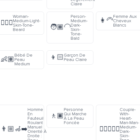
Claire
Woman-
Person-
Femme Aux
👩‍🦳
Medium-Light-
Medium-
Cheveux
🧔🏼‍♀️
Skin-Tone-
Dark-
Blancs
🧑🏾‍🦲
Beard
Skin-
Tone-
Bald
Bébé De
Garçon De
👦🏻
👶🏽
Peau
Peau Claire
Medium
Homme
Personne
Couple-
En
Qui Marche
With-
🚶🏿
Fauteuil
À La Peau
Heart-
Roulant
Foncée
Man-Man-
Manuel
Medium-
👨🏼‍🦽‍➡️
👨🏾‍❤️‍👨🏿
Orienté À
Dark-
Droite :
Skin-