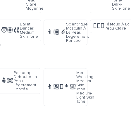
Peau
Tone-
Claire
Dark-
Moyenne
Skin-Tone
Ballet
Scientifique
Féetaud À La
🧚🏻‍♂️
:
Dancer:
Masculin À
Peau Claire
🧑🏽‍🩰
👨🏾‍🔬
n
Medium
La Peau
Skin Tone
Lègerement
Foncée
n
Personne
Men
Debout À La
Wrestling:
🧍🏾
Peau
Medium
Lègerement
Skin
👨🏽‍🫯‍👨🏼
Foncée
Tone,
Medium-
Light Skin
Tone