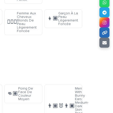
Femme Aux
Garçon À La
Cheveux
Peau
👦🏾
Blonds De
Lègerement
👱🏾‍♀️
Peau
Foncée
Lègerement
Foncée
Poing De
Men
Face De
With
👊🏽
Couleur
Bunny
Moyen
Ears:
Medium-
👨🏾‍🐰‍👨🏿
Dark
Skin