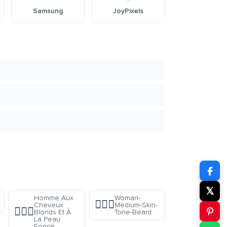
Samsung
JoyPixels
𝕏
Homme Aux
Woman-
🧔🏽‍♀️
Cheveux
Medium-Skin-
👱🏿‍♂️
Blonds Et À
Tone-Beard
La Peau
Foncé