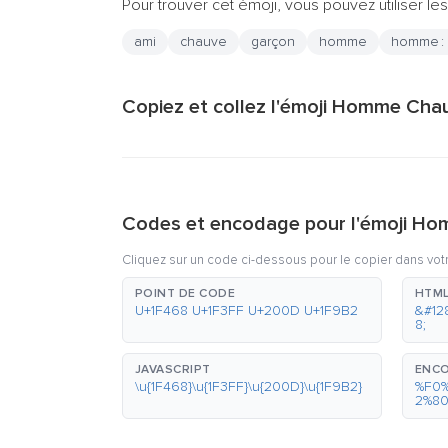
Pour trouver cet émoji, vous pouvez utiliser les
ami
chauve
garçon
homme
homme :
Copiez et collez l'émoji Homme Cha
Codes et encodage pour l'émoji H
Cliquez sur un code ci-dessous pour le copier dans vot
POINT DE CODE
HTML
U+1F468 U+1F3FF U+200D U+1F9B2
&#12
8;
JAVASCRIPT
ENCO
\u{1F468}\u{1F3FF}\u{200D}\u{1F9B2}
%F0
2%8