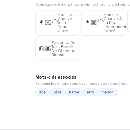
Correspondance par sens via recherche vectorielle
Homme
Homme
Chauve
Chauve À
👨🏻‍🦲
👨🏾‍🦲
À La
La Peau
Peau
Lègerement
Claire
Foncé
Personne Au
Teint Foncé
👱🏿
De Cheveux
Blonds
Mots-clés associés
Parcourir les emojis sous des thèmes étroitement liés :
âgé
tête
barbe
afro
marron