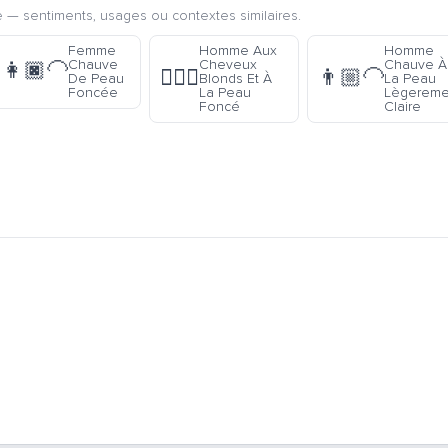
 — sentiments, usages ou contextes similaires.
Femme
Homme Aux
Homme
Chauve
Cheveux
Chauve À
👩🏿‍🦲
👱🏿‍♂️
👨🏼‍🦲
De Peau
Blonds Et À
La Peau
Foncée
La Peau
Lègereme
Foncé
Claire