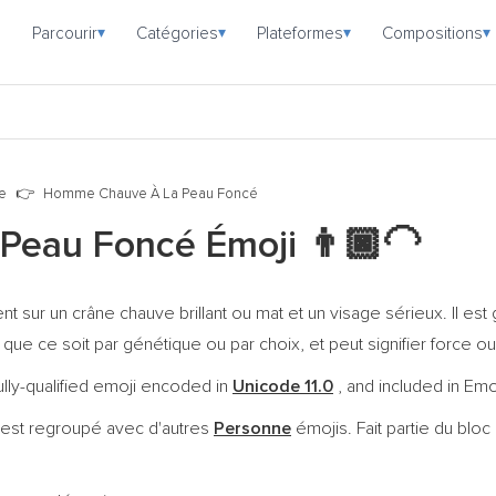
Parcourir
Catégories
Plateformes
Compositions
▾
▾
▾
▾
e
Homme Chauve À La Peau Foncé
Peau Foncé Émoji
👨🏿‍🦲
nt sur un crâne chauve brillant ou mat et un visage sérieux. Il 
 ce soit par génétique ou par choix, et peut signifier force ou 
ly-qualified emoji encoded in
Unicode 11.0
, and included in Emo
 est regroupé avec d'autres
Personne
émojis. Fait partie du blo