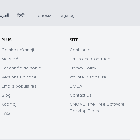
العربي
हिन्दी
Indonesia
Tagalog
PLUS
SITE
Combos d'emoji
Contribute
Mots-clés
Terms and Conditions
Par année de sortie
Privacy Policy
Versions Unicode
Affiliate Disclosure
Emojis populaires
DMCA
Blog
Contact Us
Kaomoji
GNOME: The Free Software
Desktop Project
FAQ