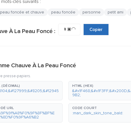
 mots-clés suivants :
 peau foncée et chauve
peau foncée
personne
petit ami
👨🏿‍🦲
Copier
uve À La Peau Foncé :
omme Chauve À La Peau Foncé
re presse-papiers.
 (DÉCIMAL)
HTML (HEX)
8104;&#127999;&#8205;&#12945
&#x1F468;&#x1F3FF;&#x200D;&
9B2;
DÉ URL
CODE COURT
%9F%91%A8%F0%9F%8F%BF%E
:man_dark_skin_tone_bald:
0%8D%F0%9F%A6%B2