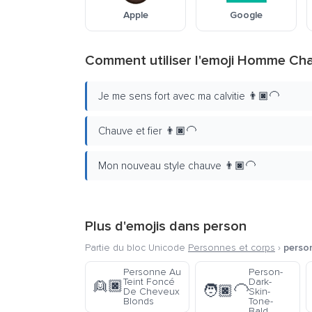
Apple
Google
Comment utiliser l'emoji Homme Ch
Je me sens fort avec ma calvitie 👨🏿‍🦲
Chauve et fier 👨🏿‍🦲
Mon nouveau style chauve 👨🏿‍🦲
Plus d'emojis dans
person
Partie du bloc Unicode
Personnes et corps
›
perso
Personne Au
Person-
Teint Foncé
Dark-
👱🏿
🧑🏿‍🦲
De Cheveux
Skin-
Blonds
Tone-
Bald