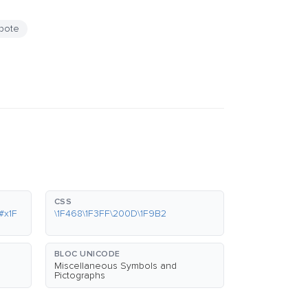
pote
CSS
#x1F
\1F468\1F3FF\200D\1F9B2
BLOC UNICODE
Miscellaneous Symbols and
Pictographs