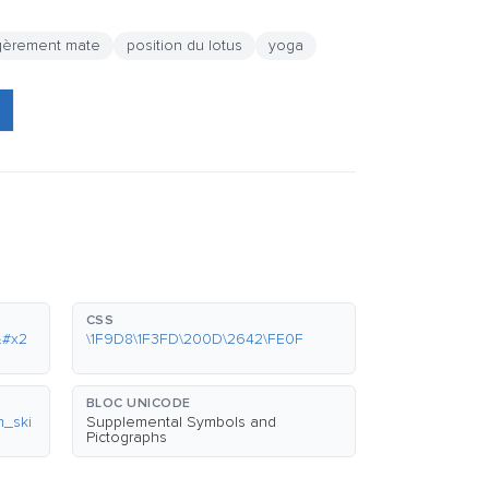
gèrement mate
position du lotus
yoga
CSS
&#x2
\1F9D8\1F3FD\200D\2642\FE0F
BLOC UNICODE
m_ski
Supplemental Symbols and
Pictographs