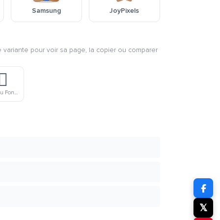
Samsung
JoyPixels
e variante pour voir sa page, la copier ou comparer
♂️
Homme De Peau Foncée En Position De Lotus
𝕏