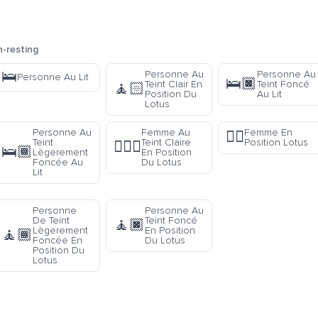
-resting
🛌
Personne Au
Personne Au
Personne Au Lit
🛌🏿
Teint Clair En
Teint Foncé
🧘🏻
Position Du
Au Lit
Lotus
Personne Au
Femme Au
Femme En
🧘‍♀️
Teint
Teint Claire
Position Lotus
🧘🏻‍♀️
🛌🏾
Lègerement
En Position
Foncée Au
Du Lotus
Lit
Personne
Personne Au
De Teint
Teint Foncé
🧘🏿
Lègerement
En Position
🧘🏾
Foncée En
Du Lotus
Position Du
Lotus