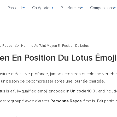
Parcourir
Catégories
Plateformes
Compositions
▾
▾
▾
▾
e Repos
Homme Au Teint Moyen En Position Du Lotus
n En Position Du Lotus Émoj
ture méditative profonde, jambes croisées et colonne vertébral
lle ou un besoin de décompresser après une journée chargée.
 is a fully-qualified emoji encoded in
Unicode 10.0
, and includ
 est regroupé avec d'autres
Personne Repos
émojis. Fait partie