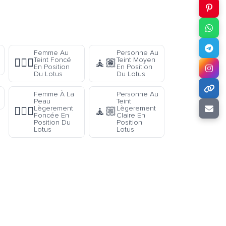
Femme Au
Personne Au
Teint Foncé
Teint Moyen
🧘🏿‍♀️
🧘🏽
En Position
En Position
Du Lotus
Du Lotus
Femme À La
Personne Au
Peau
Teint
Lègerement
Lègerement
🧘🏾‍♀️
🧘🏼
Foncée En
Claire En
Position Du
Position
Lotus
Lotus