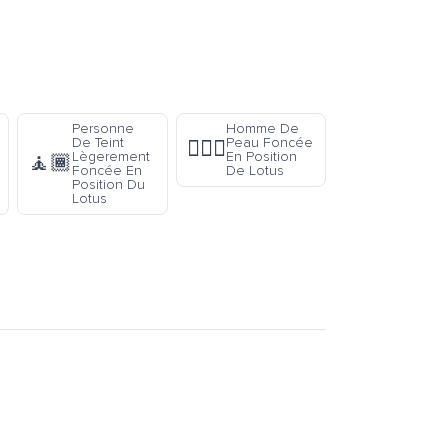
Personne
Homme De
De Teint
Peau Foncée
🧘🏿‍♂️
Lègerement
En Position
🧘🏾
Foncée En
De Lotus
Position Du
Lotus