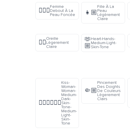
Femme
Fille À La
🧍🏿‍♀️
Debout À La
Peau
👧🏼
Peau Foncée
Légèrement
Claire
🫶
Oreille
Heart-Hands-
👂🏼
Lègerement
Medium-Light-
🏼
Claire
Skin-Tone
Kiss-
Pincement
Woman-
Des Doights
🤏🏼
Woman-
De Couleurs
Medium-
Lègerement
Dark-
Clairs
👩🏾‍❤️‍💋‍👩🏼
Skin-
Tone-
Medium-
Light-
Skin-
Tone