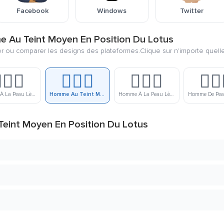
Facebook
Windows
Twitter
e Au Teint Moyen En Position Du Lotus
ier ou comparer les designs des plateformes.Clique sur n'importe quell
🏼‍♂️
🧘🏽‍♂️
🧘🏾‍♂️
🧘🏿‍
Homme À La Peau Lègerement Claire En Position Du Lotus
Homme Au Teint Moyen En Position Du Lotus
Homme À La Peau Lègerement Foncée En Position Du Lotus
Teint Moyen En Position Du Lotus