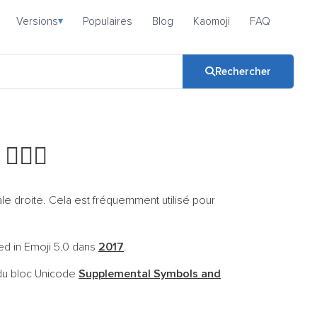
Versions
Populaires
Blog
Kaomoji
FAQ
▾
Rechercher
i
🧘🏽‍♂️
e droite. Cela est fréquemment utilisé pour
ed in Emoji 5.0 dans
2017
.
 du bloc Unicode
Supplemental Symbols and