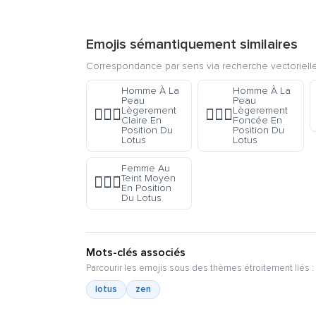
Emojis sémantiquement similaires
Correspondance par sens via recherche vectorielle
Homme À La
Homme À La
Peau
Peau
Lègerement
Lègerement
🧘🏼‍♂️
🧘🏾‍♂️
Claire En
Foncée En
Position Du
Position Du
Lotus
Lotus
Femme Au
Teint Moyen
🧘🏽‍♀️
En Position
Du Lotus
Mots-clés associés
Parcourir les emojis sous des thèmes étroitement liés :
lotus
zen