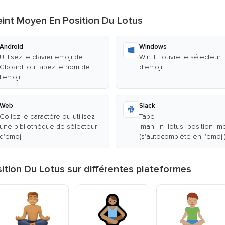
int Moyen En Position Du Lotus
Android
Windows
Utilisez le clavier emoji de
Win + . ouvre le sélecteur
Gboard, ou tapez le nom de
d'emoji
l'emoji
Web
Slack
Collez le caractère ou utilisez
Tape
une bibliothèque de sélecteur
:man_in_lotus_position_m
d'emoji
(s'autocomplète en l'emoji
tion Du Lotus sur différentes plateformes