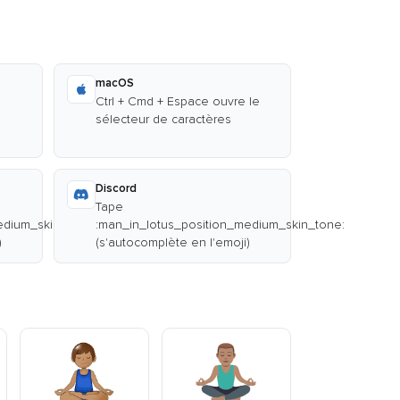
macOS
Ctrl + Cmd + Espace ouvre le
sélecteur de caractères
Discord
Tape
edium_skin_tone:
:man_in_lotus_position_medium_skin_tone:
)
(s'autocomplète en l'emoji)