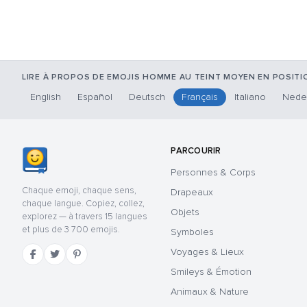
LIRE À PROPOS DE EMOJIS HOMME AU TEINT MOYEN EN POSIT
English
Español
Deutsch
Français
Italiano
Nede
PARCOURIR
Personnes & Corps
Chaque emoji, chaque sens,
Drapeaux
chaque langue. Copiez, collez,
Objets
explorez — à travers 15 langues
et plus de 3 700 emojis.
Symboles
Voyages & Lieux
Smileys & Émotion
Animaux & Nature