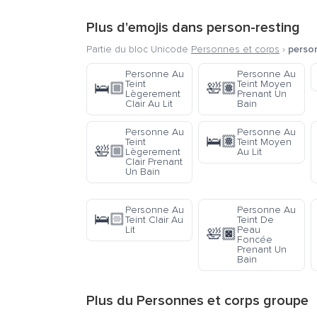
Plus d'emojis dans
person-resting
Partie du bloc Unicode
Personnes et corps
›
person
Personne Au
Personne Au
Teint
Teint Moyen
🛌🏼
🛀🏽
Lègerement
Prenant Un
Clair Au Lit
Bain
Personne Au
Personne Au
🛌🏽
Teint
Teint Moyen
🛀🏼
Lègerement
Au Lit
Clair Prenant
Un Bain
Personne Au
Personne Au
🛌🏻
Teint Clair Au
Teint De
Lit
Peau
🛀🏿
Foncée
Prenant Un
Bain
Plus du
Personnes et corps
groupe