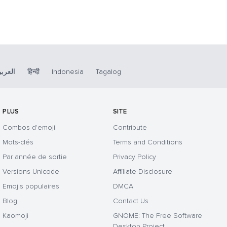
العربي
हिन्दी
Indonesia
Tagalog
PLUS
SITE
Combos d'emoji
Contribute
Mots-clés
Terms and Conditions
Par année de sortie
Privacy Policy
Versions Unicode
Affiliate Disclosure
Emojis populaires
DMCA
Blog
Contact Us
Kaomoji
GNOME: The Free Software
Desktop Project