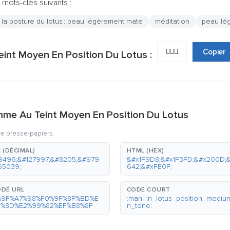
 mots-clés suivants :
a posture du lotus : peau légèrement mate
méditation
peau lé
🧘🏽‍♂️
Copier
eint Moyen En Position Du Lotus :
mme Au Teint Moyen En Position Du Lotus
re presse-papiers.
 (DÉCIMAL)
HTML (HEX)
9496;&#127997;&#8205;&#979
&#x1F9D8;&#x1F3FD;&#x200D;
65039;
642;&#xFE0F;
DÉ URL
CODE COURT
%9F%A7%98%F0%9F%8F%BD%E
:man_in_lotus_position_mediu
0%8D%E2%99%82%EF%B8%8F
n_tone: