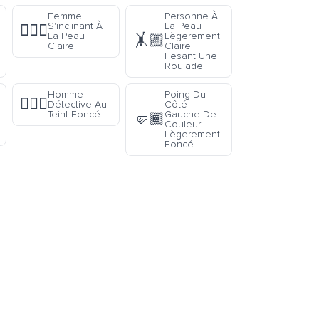
Femme
Personne À
S'inclinant À
La Peau
🙇🏻‍♀️
La Peau
Lègerement
🤸🏼
Claire
Claire
Fesant Une
Roulade
Homme
Poing Du
🕵🏿‍♂️
Détective Au
Côté
Teint Foncé
Gauche De
🤛🏾
Couleur
Lègerement
Foncé