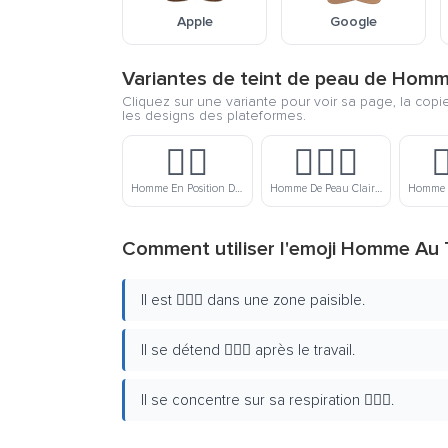
Apple
Google
Variantes de teint de peau de Homm
Cliquez sur une variante pour voir sa page, la cop
les designs des plateformes.
🧘‍♂️
🧘🏻‍♂️

Homme En Position Du Lotus
Homme De Peau Claire En Position Du Lotus
Comment utiliser l'emoji Homme Au 
Il est 🧘🏽‍♂️ dans une zone paisible.
Il se détend 🧘🏽‍♂️ après le travail.
Il se concentre sur sa respiration 🧘🏽‍♂️.