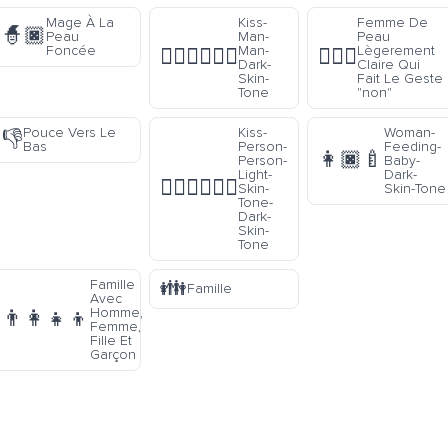
Mage À La
Kiss-
Femme De
🧙🏿
Peau
Man-
Peau
Foncée
Man-
Lègerement
👨🏿‍❤️‍💋‍👨🏿
🙅🏼‍♀️
Dark-
Claire Qui
Skin-
Fait Le Geste
Tone
"non"
Pouce Vers Le
Kiss-
Woman-
👎
Bas
Person-
Feeding-
👩🏿‍🍼
Person-
Baby-
Light-
Dark-
🧑🏻‍❤️‍💋‍🧑🏿
Skin-
Skin-Tone
Tone-
Dark-
Skin-
Tone
👪
Famille
Famille
Avec
Homme,
👨‍👩‍👧‍👦
Femme,
Fille Et
Garçon