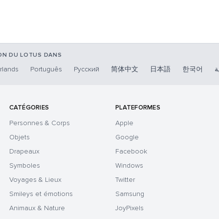
ION DU LOTUS DANS
rlands
Português
Русский
简体中文
日本語
한국어
ة
CATÉGORIES
PLATEFORMES
Personnes & Corps
Apple
Objets
Google
Drapeaux
Facebook
Symboles
Windows
Voyages & Lieux
Twitter
Smileys et émotions
Samsung
Animaux & Nature
JoyPixels