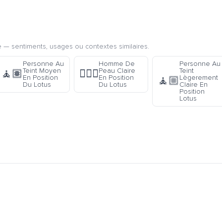
 — sentiments, usages ou contextes similaires.
Personne Au
Homme De
Personne Au
Teint Moyen
Peau Claire
Teint
🧘🏽
🧘🏻‍♂️
En Position
En Position
Lègerement
🧘🏼
Du Lotus
Du Lotus
Claire En
Position
Lotus