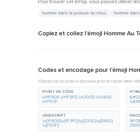
Pour trouver cet émoji, vous pouvez utiliser les
homme dans la posture du lotus
homme dans l
Copiez et collez l'émoji Homme Au T
Codes et encodage pour l'émoji Ho
Cliquez sur un code ci-dessous pour le copier dans vot
POINT DE CODE
HTML
U+1F9D8 U+1F3FD U+200D U+2642
&#12
U+FE0F
4;&#
JAVASCRIPT
ENCO
\u{1F9D8}\u{1F3FD}\u{200D}\u{2642}
%F0
\u{FE0F}
2%8