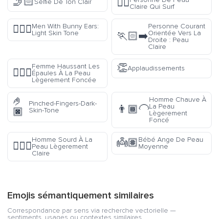
🤳🏻
🏄🏻
Selfie De Ton Clair
Claire Qui Surf
Men With Bunny Ears:
Personne Courant
👯🏻‍♂️
Light Skin Tone
Orientée Vers La
🏃🏻‍➡️
Droite : Peau
Claire
👏
Femme Haussant Les
Applaudissements
🤷🏾‍♀️
Épaules À La Peau
Lègerement Foncée
🤌
Homme Chauve À
Pinched-Fingers-Dark-
La Peau
👨🏾‍🦲
🏿
Skin-Tone
Lègerement
Foncé
Homme Sourd À La
Bébé Ange De Peau
👼🏽
🧏🏼‍♂️
Peau Lègerement
Moyenne
Claire
Emojis sémantiquement similaires
Correspondance par sens via recherche vectorielle —
sentiments, usages ou contextes similaires.