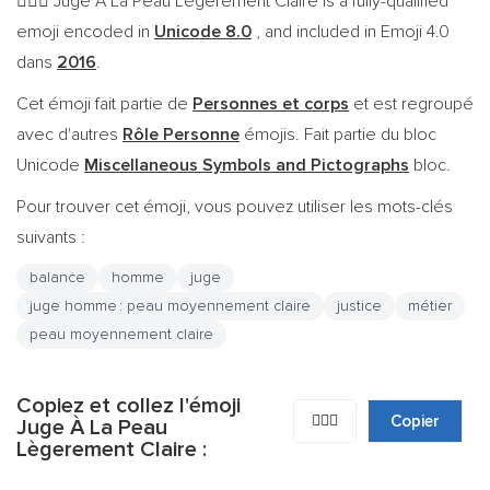
Juge À La Peau Lègerement Claire is a fully-qualified
👨🏼‍⚖️
emoji encoded in
Unicode 8.0
, and included in Emoji 4.0
dans
2016
.
Cet émoji fait partie de
Personnes et corps
et est regroupé
avec d'autres
Rôle Personne
émojis. Fait partie du bloc
Unicode
Miscellaneous Symbols and Pictographs
bloc.
Pour trouver cet émoji, vous pouvez utiliser les mots-clés
suivants :
balance
homme
juge
juge homme : peau moyennement claire
justice
métier
peau moyennement claire
Copiez et collez l'émoji
👨🏼‍⚖️
Copier
Juge À La Peau
Lègerement Claire :