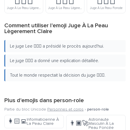
👨🏽‍⚖️
👨🏾‍⚖️
👨🏿‍⚖️
Juge À La Peau Lègerement Foncée
Juge À La Peau Lègerement Foncée
Juge À La Peau Foncée
Comment utiliser l'emoji Juge À La Peau
Lègerement Claire
Le juge Lee 👨🏼‍⚖️ a présidé le procès aujourd'hui.
Le juge 👨🏼‍⚖️ a donné une explication détaillée.
Tout le monde respectait la décision du juge 👨🏼‍⚖️.
Plus d'emojis dans
person-role
Partie du bloc Unicode
Personnes et corps
›
person-role
Informaticienne À
Astronaute
👩🏻‍💻
👨🏿‍🚀
La Peau Claire
Masculin À La
Peau Foncée