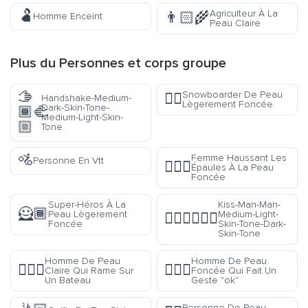
🫃
Agriculteur À La
👨🏻‍🌾
Homme Enceint
Peau Claire
Plus du
Personnes et corps
groupe
🫱
Snowboarder De Peau
🏂🏾
Handshake-Medium-
Lègerement Foncée
Dark-Skin-Tone-
🏾‍🫲
Medium-Light-Skin-
🏼
Tone
🚵
Femme Haussant Les
Personne En Vtt
🤷🏿‍♀️
Épaules À La Peau
Foncée
Super-Héros À La
Kiss-Man-Man-
🦸🏾
Peau Lègerement
Medium-Light-
👨🏼‍❤️‍💋‍👨🏿
Foncée
Skin-Tone-Dark-
Skin-Tone
Homme De Peau
Homme De Peau
🚣🏻‍♂️
🙆🏿‍♂️
Claire Qui Rame Sur
Foncée Qui Fait Un
Un Bateau
Geste "ok"
Personne De Peau