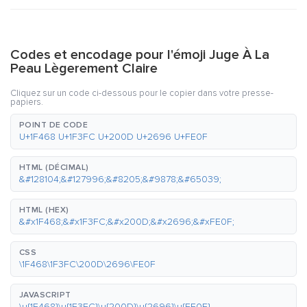
Codes et encodage pour l'émoji Juge À La
Peau Lègerement Claire
Cliquez sur un code ci-dessous pour le copier dans votre presse-
papiers.
POINT DE CODE
U+1F468 U+1F3FC U+200D U+2696 U+FE0F
HTML (DÉCIMAL)
&#128104;&#127996;&#8205;&#9878;&#65039;
HTML (HEX)
&#x1F468;&#x1F3FC;&#x200D;&#x2696;&#xFE0F;
CSS
\1F468\1F3FC\200D\2696\FE0F
JAVASCRIPT
\u{1F468}\u{1F3FC}\u{200D}\u{2696}\u{FE0F}