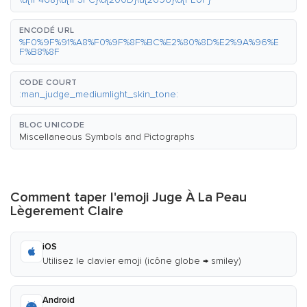
ENCODÉ URL
%F0%9F%91%A8%F0%9F%8F%BC%E2%80%8D%E2%9A%96%E
F%B8%8F
CODE COURT
:man_judge_mediumlight_skin_tone:
BLOC UNICODE
Miscellaneous Symbols and Pictographs
Comment taper l'emoji Juge À La Peau
Lègerement Claire
iOS
Utilisez le clavier emoji (icône globe → smiley)
Android