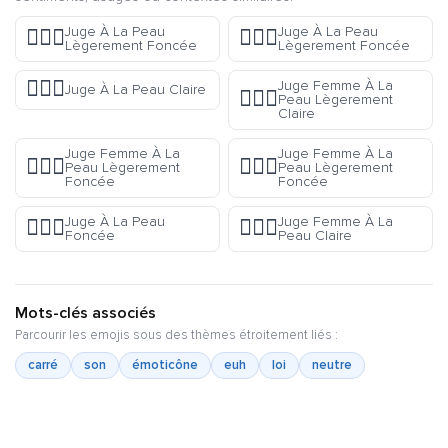
Juge À La Peau
Juge À La Peau
👨🏽‍⚖️
👨🏾‍⚖️
Lègerement Foncée
Lègerement Foncée
👨🏻‍⚖️
Juge Femme À La
Juge À La Peau Claire
👩🏼‍⚖️
Peau Lègerement
Claire
Juge Femme À La
Juge Femme À La
👩🏽‍⚖️
👩🏾‍⚖️
Peau Lègerement
Peau Lègerement
Foncée
Foncée
Juge À La Peau
Juge Femme À La
👨🏿‍⚖️
👩🏻‍⚖️
Foncée
Peau Claire
Mots-clés associés
Parcourir les emojis sous des thèmes étroitement liés :
carré
son
émoticône
euh
loi
neutre