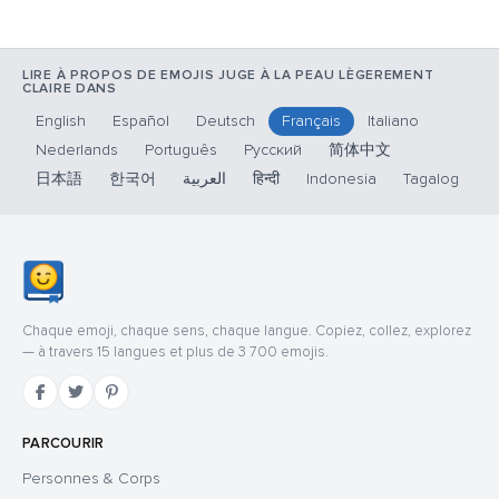
LIRE À PROPOS DE EMOJIS JUGE À LA PEAU LÈGEREMENT
CLAIRE DANS
English
Español
Deutsch
Français
Italiano
Nederlands
Português
Русский
简体中文
日本語
한국어
العربية
हिन्दी
Indonesia
Tagalog
Chaque emoji, chaque sens, chaque langue. Copiez, collez, explorez
— à travers 15 langues et plus de 3 700 emojis.
PARCOURIR
Personnes & Corps