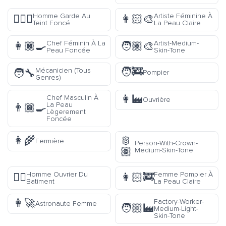
Homme Garde Au
Artiste Féminine À
💂🏿‍♂️
👩🏻‍🎨
Teint Foncé
La Peau Claire
Chef Féminin À La
Artist-Medium-
👩🏿‍🍳
🧑🏽‍🎨
Peau Foncée
Skin-Tone
🧑‍🚒
Mécanicien (Tous
🧑‍🔧
Pompier
Genres)
👩‍🏭
Chef Masculin À
Ouvrière
La Peau
👨🏾‍🍳
Lègerement
Foncée
👩‍🌾
🫅
Fermière
Person-With-Crown-
🏽
Medium-Skin-Tone
Homme Ouvrier Du
Femme Pompier À
👷‍♂️
👩🏻‍🚒
Batiment
La Peau Claire
👩‍🚀
Factory-Worker-
Astronaute Femme
🧑🏼‍🏭
Medium-Light-
Skin-Tone