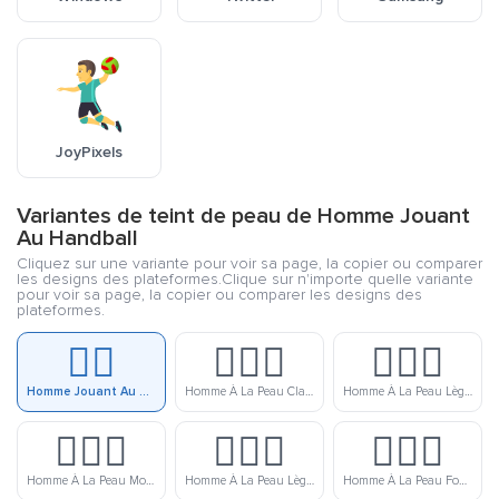
JoyPixels
Variantes de teint de peau de Homme Jouant
Au Handball
Cliquez sur une variante pour voir sa page, la copier ou comparer
les designs des plateformes.Clique sur n'importe quelle variante
pour voir sa page, la copier ou comparer les designs des
plateformes.
🤾‍♂️
🤾🏻‍♂️
🤾🏼‍♂️
Homme Jouant Au Handball
Homme À La Peau Clair Jouant Au Handball
Homme À La Peau Lègerement Clair Jouant Au Handball
🤾🏽‍♂️
🤾🏾‍♂️
🤾🏿‍♂️
Homme À La Peau Moyenne Jouant Au Handball
Homme À La Peau Lègerement Foncé Jouant Au Handball
Homme À La Peau Foncé Jouant Au Handball