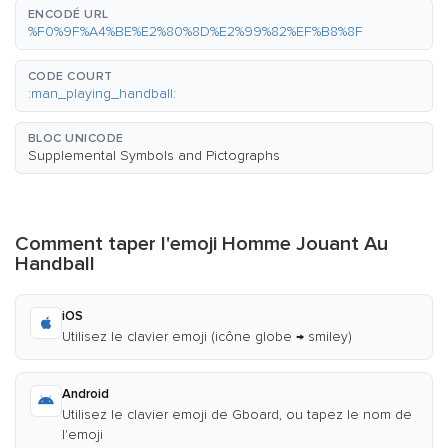
ENCODÉ URL
%F0%9F%A4%BE%E2%80%8D%E2%99%82%EF%B8%8F
CODE COURT
:man_playing_handball:
BLOC UNICODE
Supplemental Symbols and Pictographs
Comment taper l'emoji Homme Jouant Au
Handball
iOS
Utilisez le clavier emoji (icône globe → smiley)
Android
Utilisez le clavier emoji de Gboard, ou tapez le nom de
l'emoji