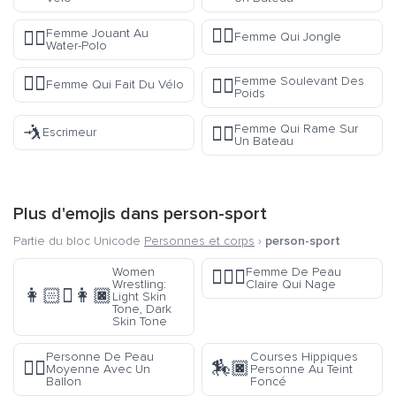
🤹‍♀️
Femme Jouant Au
🤽‍♀️
Femme Qui Jongle
Water-Polo
🚴‍♀️
Femme Soulevant Des
🏋️‍♀️
Femme Qui Fait Du Vélo
Poids
🤺
Femme Qui Rame Sur
🚣‍♀️
Escrimeur
Un Bateau
Plus d'emojis dans
person-sport
Partie du bloc Unicode
Personnes et corps
›
person-sport
Women
Femme De Peau
🏊🏻‍♀️
Wrestling:
Claire Qui Nage
👩🏻‍🫯‍👩🏿
Light Skin
Tone, Dark
Skin Tone
Personne De Peau
Courses Hippiques
⛹🏽
🏇🏿
Moyenne Avec Un
Personne Au Teint
Ballon
Foncé