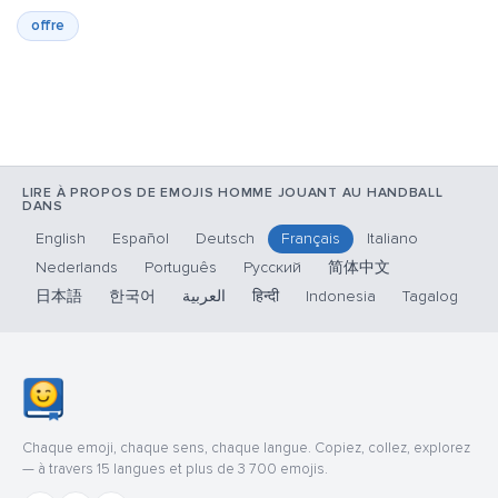
offre
LIRE À PROPOS DE EMOJIS HOMME JOUANT AU HANDBALL
DANS
English
Español
Deutsch
Français
Italiano
Nederlands
Português
Русский
简体中文
日本語
한국어
العربية
हिन्दी
Indonesia
Tagalog
Chaque emoji, chaque sens, chaque langue. Copiez, collez, explorez
— à travers 15 langues et plus de 3 700 emojis.