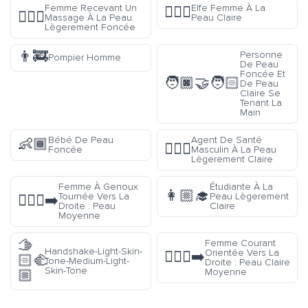
Femme Recevant Un
Elfe Femme À La
🧝🏻‍♀️
💆🏾‍♀️
Massage À La Peau
Peau Claire
Lègerement Foncée
👨‍🚒
Personne
Pompier Homme
De Peau
Foncée Et
🧑🏿‍🤝‍🧑🏻
De Peau
Claire Se
Tenant La
Main
Bébé De Peau
Agent De Santé
👶🏾
👨🏼‍⚕️
Foncée
Masculin À La Peau
Lègerement Claire
Femme À Genoux
Étudiante À La
👩🏼‍🎓
Tournée Vers La
Peau Lègerement
🧎🏽‍♀️‍➡️
Droite : Peau
Claire
Moyenne
🫱
Femme Courant
Handshake-Light-Skin-
Orientée Vers La
🏃🏼‍♀️‍➡️
🏻‍🫲
Tone-Medium-Light-
Droite : Peau Claire
Skin-Tone
Moyenne
🏼