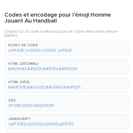
Codes et encodage pour l'émoji Homme
Jouant Au Handball
Cliquez sur un code ci-dessous pour le copier dans votre presse-
papiers.
POINT DE CODE
U+1F93E U+200D U+2642 U+FE0F
HTML (DÉCIMAL)
&#129342;&#8205;&#9794;&#65039;
HTML (HEX)
&#x1F93E;&#x200D;&#x2642;&#xFE0F;
CSS
\1F93E\200D\2642\FE0F
JAVASCRIPT
\u{1F93E}\u{200D}\u{2642}\u{FE0F}