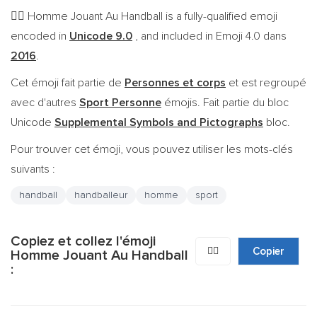
Homme Jouant Au Handball is a fully-qualified emoji
🤾‍♂️
encoded in
Unicode 9.0
, and included in Emoji 4.0 dans
2016
.
Cet émoji fait partie de
Personnes et corps
et est regroupé
avec d'autres
Sport Personne
émojis. Fait partie du bloc
Unicode
Supplemental Symbols and Pictographs
bloc.
Pour trouver cet émoji, vous pouvez utiliser les mots-clés
suivants :
handball
handballeur
homme
sport
Copiez et collez l'émoji
🤾‍♂️
Copier
Homme Jouant Au Handball
: