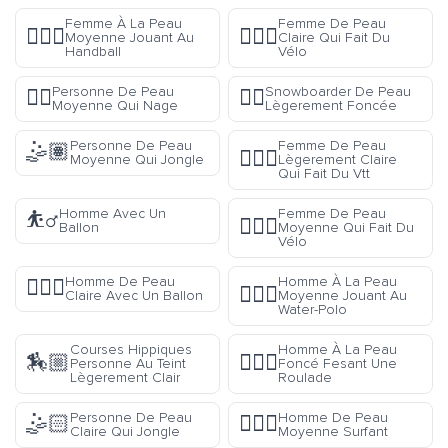
Femme À La Peau
Femme De Peau
🤾🏽‍♀️
🚴🏻‍♀️
Moyenne Jouant Au
Claire Qui Fait Du
Handball
Vélo
Personne De Peau
Snowboarder De Peau
🏊🏽
🏂🏾
Moyenne Qui Nage
Lègerement Foncée
Personne De Peau
Femme De Peau
🤹🏽
🚵🏼‍♀️
Moyenne Qui Jongle
Lègerement Claire
Qui Fait Du Vtt
Homme Avec Un
Femme De Peau
⛹️‍♂️
🚴🏽‍♀️
Ballon
Moyenne Qui Fait Du
Vélo
Homme De Peau
Homme À La Peau
⛹🏻‍♂️
🤽🏽‍♂️
Claire Avec Un Ballon
Moyenne Jouant Au
Water-Polo
Courses Hippiques
Homme À La Peau
🏇🏼
🤸🏿‍♂️
Personne Au Teint
Foncé Fesant Une
Lègerement Clair
Roulade
Personne De Peau
Homme De Peau
🤹🏻
🏄🏽‍♂️
Claire Qui Jongle
Moyenne Surfant