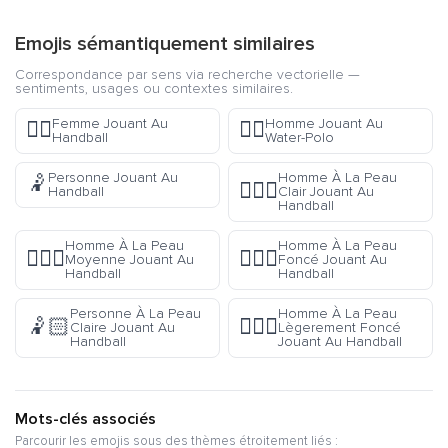
Emojis sémantiquement similaires
Correspondance par sens via recherche vectorielle —
sentiments, usages ou contextes similaires.
Femme Jouant Au
Homme Jouant Au
🤾‍♀️
🤽‍♂️
Handball
Water-Polo
Personne Jouant Au
Homme À La Peau
🤾
🤾🏻‍♂️
Handball
Clair Jouant Au
Handball
Homme À La Peau
Homme À La Peau
🤾🏽‍♂️
🤾🏿‍♂️
Moyenne Jouant Au
Foncé Jouant Au
Handball
Handball
Personne À La Peau
Homme À La Peau
🤾🏻
🤾🏾‍♂️
Claire Jouant Au
Lègerement Foncé
Handball
Jouant Au Handball
Mots-clés associés
Parcourir les emojis sous des thèmes étroitement liés :