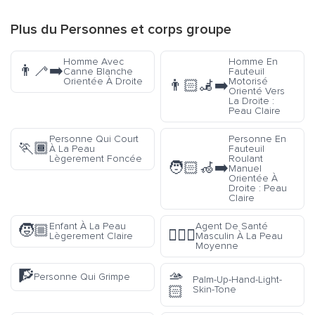
Plus du
Personnes et corps
groupe
Homme Avec
Homme En
👨‍🦯‍➡️
Canne Blanche
Fauteuil
Orientée À Droite
Motorisé
👨🏻‍🦼‍➡️
Orienté Vers
La Droite :
Peau Claire
Personne Qui Court
Personne En
🏃🏾
À La Peau
Fauteuil
Lègerement Foncée
Roulant
🧑🏻‍🦽‍➡️
Manuel
Orientée À
Droite : Peau
Claire
Enfant À La Peau
Agent De Santé
🧒🏼
👨🏽‍⚕️
Lègerement Claire
Masculin À La Peau
Moyenne
🧗
🫴
Personne Qui Grimpe
Palm-Up-Hand-Light-
🏻
Skin-Tone