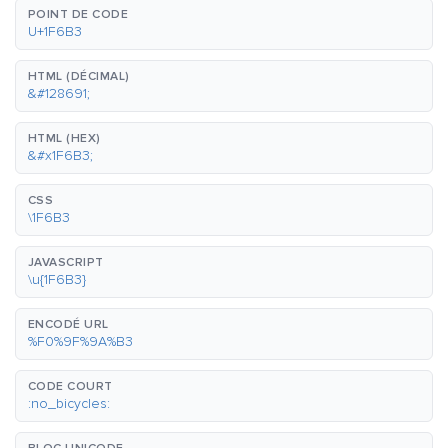
POINT DE CODE
U+1F6B3
HTML (DÉCIMAL)
&#128691;
HTML (HEX)
&#x1F6B3;
CSS
\1F6B3
JAVASCRIPT
\u{1F6B3}
ENCODÉ URL
%F0%9F%9A%B3
CODE COURT
:no_bicycles: