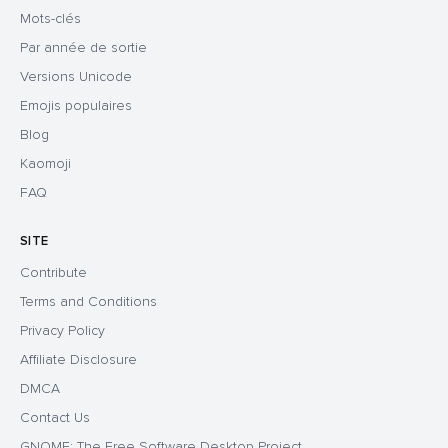
Mots-clés
Par année de sortie
Versions Unicode
Emojis populaires
Blog
Kaomoji
FAQ
SITE
Contribute
Terms and Conditions
Privacy Policy
Affiliate Disclosure
DMCA
Contact Us
GNOME: The Free Software Desktop Project