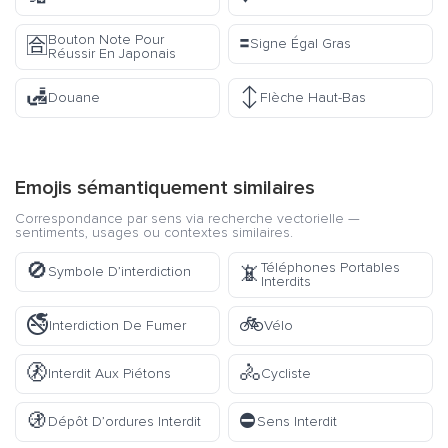
🟰
Bouton Note Pour
🈴
Signe Égal Gras
Réussir En Japonais
🛃
↕️
Douane
Flèche Haut-Bas
Emojis sémantiquement similaires
Correspondance par sens via recherche vectorielle —
sentiments, usages ou contextes similaires.
🚫
Téléphones Portables
📵
Symbole D’interdiction
Interdits
🚭
🚲
Interdiction De Fumer
Vélo
🚷
🚴
Interdit Aux Piétons
Cycliste
🚯
⛔
Dépôt D’ordures Interdit
Sens Interdit