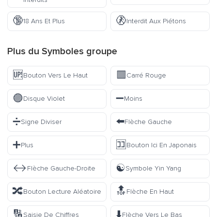
🔞
🚷
18 Ans Et Plus
Interdit Aux Piétons
Plus du
Symboles
groupe
🆙
🟥
Bouton Vers Le Haut
Carré Rouge
🟣
➖
Disque Violet
Moins
➗
⬅️
Signe Diviser
Flèche Gauche
➕
🈁
Plus
Bouton Ici En Japonais
↔️
☯️
Flèche Gauche-Droite
Symbole Yin Yang
🔀
🔝
Bouton Lecture Aléatoire
Flèche En Haut
🔢
⬇️
Saisie De Chiffres
Flèche Vers Le Bas