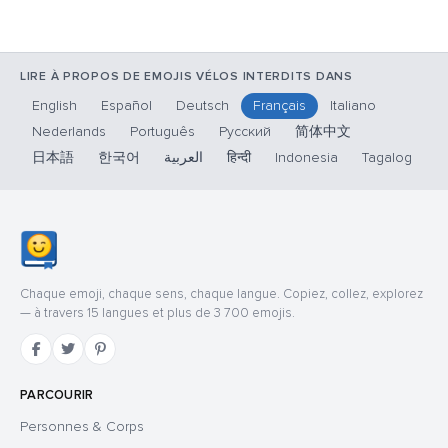
LIRE À PROPOS DE EMOJIS VÉLOS INTERDITS DANS
English
Español
Deutsch
Français
Italiano
Nederlands
Português
Русский
简体中文
日本語
한국어
العربية
हिन्दी
Indonesia
Tagalog
Chaque emoji, chaque sens, chaque langue. Copiez, collez, explorez
— à travers 15 langues et plus de 3 700 emojis.
PARCOURIR
Personnes & Corps