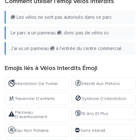
Comment utiliser l'emoji Vélos Interdits
🚳 Les vélos ne sont pas autorisés dans ce parc.
Le parc a un panneau 🚳, donc pas de vélos ici.
J'ai vu un panneau 🚳 à l'entrée du centre commercial.
Emojis liés à Vélos Interdits Émoji
🚭
🚷
Interdiction De Fumer
Interdit Aux Piétons
🚸
🚫
Traversée D’enfants
Symbole D’interdiction
🔞
Panneau
⚠️
18 Ans Et Plus
D'avertissement
🚱
⛔
Eau Non Potable
Sens Interdit