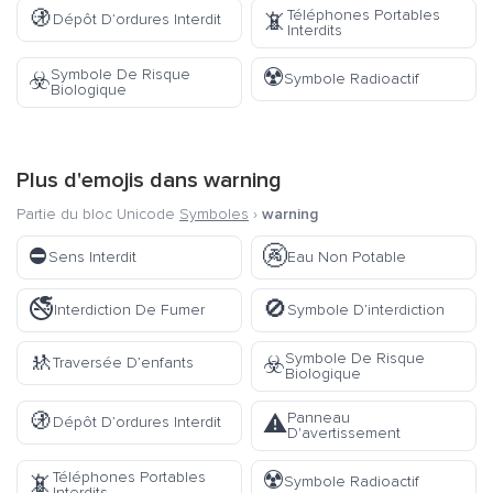
🚯
Téléphones Portables
📵
Dépôt D’ordures Interdit
Interdits
☢️
Symbole De Risque
☣️
Symbole Radioactif
Biologique
Plus d'emojis dans
warning
Partie du bloc Unicode
Symboles
›
warning
⛔
🚱
Sens Interdit
Eau Non Potable
🚭
🚫
Interdiction De Fumer
Symbole D’interdiction
🚸
Symbole De Risque
☣️
Traversée D’enfants
Biologique
🚯
Panneau
⚠️
Dépôt D’ordures Interdit
D'avertissement
☢️
Téléphones Portables
📵
Symbole Radioactif
Interdits