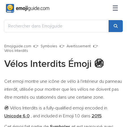
☰
Emojiguide.com
Symboles
Avertissement
Vélos Interdits
Vélos Interdits Émoji
🚳
Cet emoji montre une icône de vélo à l'intérieur du panneau
interdit, utilisée pour montrer que les vélos ne doivent pas
être montés ou stationnés dans une certaine zone.
Vélos Interdits is a fully-qualified emoji encoded in
🚳
Unicode 6.0
, and included in Emoji 1.0 dans
2015
.
Cet émoji fait partie de
Symboles
et est regroupé avec