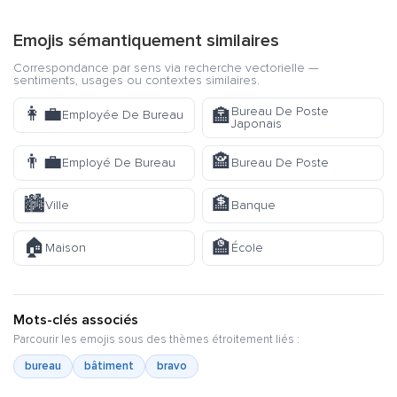
Emojis sémantiquement similaires
Correspondance par sens via recherche vectorielle —
sentiments, usages ou contextes similaires.
👩‍💼
Bureau De Poste
🏣
Employée De Bureau
Japonais
👨‍💼
🏤
Employé De Bureau
Bureau De Poste
🏙️
🏦
Ville
Banque
🏠
🏫
Maison
École
Mots-clés associés
Parcourir les emojis sous des thèmes étroitement liés :
bureau
bâtiment
bravo