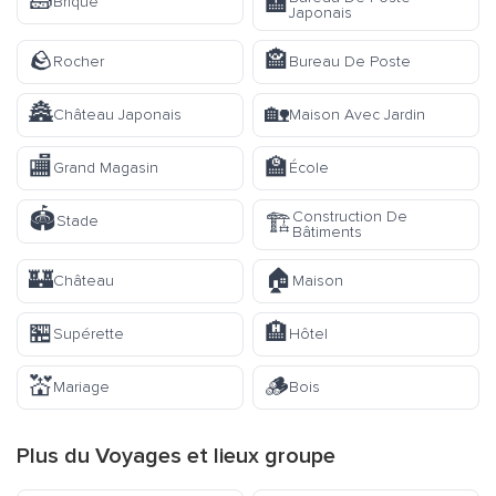
🧱
🏣
Brique
Japonais
🪨
🏤
Rocher
Bureau De Poste
🏯
🏡
Château Japonais
Maison Avec Jardin
🏬
🏫
Grand Magasin
École
🏟️
Construction De
🏗️
Stade
Bâtiments
🏰
🏠
Château
Maison
🏪
🏨
Supérette
Hôtel
💒
🪵
Mariage
Bois
Plus du
Voyages et lieux
groupe