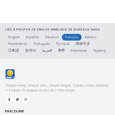
LIRE À PROPOS DE EMOJIS IMMEUBLE DE BUREAUX DANS
English
Español
Deutsch
Français
Italiano
Nederlands
Português
Русский
简体中文
日本語
한국어
العربية
हिन्दी
Indonesia
Tagalog
Chaque emoji, chaque sens, chaque langue. Copiez, collez, explorez
— à travers 15 langues et plus de 3 700 emojis.
PARCOURIR