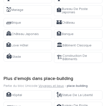
💒
Bureau De Poste
🏣
Mariage
Japonais
🧱
🏰
Brique
Château
🏯
🏦
Château Japonais
Banque
🏩
🏛️
Love Hôtel
Bâtiment Classique
🏟️
Construction De
🏗️
Stade
Bâtiments
Plus d'emojis dans
place-building
Partie du bloc Unicode
Voyages et lieux
›
place-building
🏥
🗽
Hôpital
Statue De La Liberté
Bureau De Poste