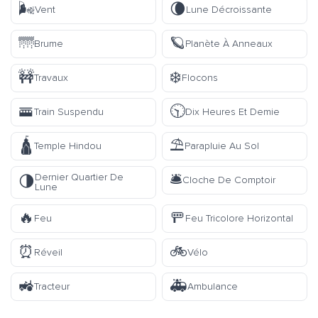
🌬️
🌘
Vent
Lune Décroissante
🌁
🪐
Brume
Planète À Anneaux
🚧
❄️
Travaux
Flocons
🚟
🕥
Train Suspendu
Dix Heures Et Demie
🛕
⛱️
Temple Hindou
Parapluie Au Sol
🛎️
Dernier Quartier De
🌗
Cloche De Comptoir
Lune
🔥
🚥
Feu
Feu Tricolore Horizontal
⏰
🚲
Réveil
Vélo
🚜
🚑
Tracteur
Ambulance