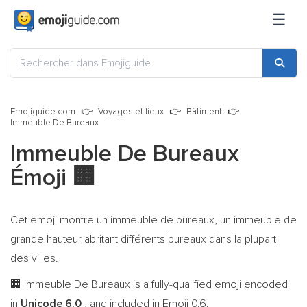
☰
Emojiguide.com
Voyages et lieux
Bâtiment
Immeuble De Bureaux
Immeuble De Bureaux
Émoji
🏢
Cet emoji montre un immeuble de bureaux, un immeuble de
grande hauteur abritant différents bureaux dans la plupart
des villes.
Immeuble De Bureaux is a fully-qualified emoji encoded
🏢
in
Unicode 6.0
, and included in Emoji 0.6.