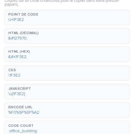
Cliquez sur un code ci-dessous pour le copier dans votre presse-
papiers.
POINT DE CODE
U+1F3E2
HTML (DÉCIMAL)
&#127970;
HTML (HEX)
&#x1F3E2;
CSS
\1F3E2
JAVASCRIPT
\u{1F3E2}
ENCODÉ URL
%F0%9F%8F%A2
CODE COURT
:office_building: